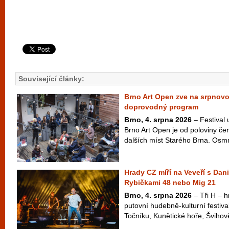
Související články:
Brno Art Open zve na srpnov
doprovodný program
Brno, 4. srpna 2026
– Festival
Brno Art Open je od poloviny čer
dalších míst Starého Brna. Osm
Hrady CZ míří na Veveří s Dan
Rybičkami 48 nebo Mig 21
Brno, 4. srpna 2026
– Tři H – hr
putovní hudebně-kulturní festiva
Točníku, Kunětické hoře, Švihově