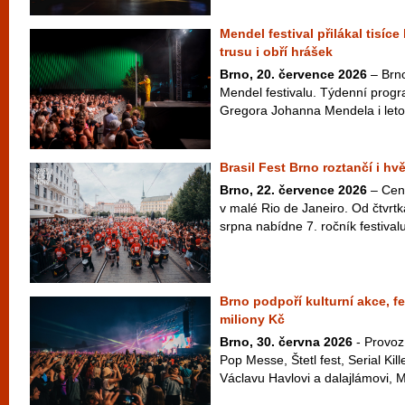
Mendel festival přilákal tisíce
trusu i obří hrášek
Brno, 20. července 2026
– Brno
Mendel festivalu. Týdenní pro
Gregora Johanna Mendela i letos 
Brasil Fest Brno roztančí i hv
Brno, 22. července 2026
– Cen
v malé Rio de Janeiro. Od čtvrt
srpna nabídne 7. ročník festivalu
Brno podpoří kulturní akce, fe
miliony Kč
Brno, 30. června 2026
- Provoz
Pop Messe, Štetl fest, Serial Kil
Václavu Havlovi a dalajlámovi, M