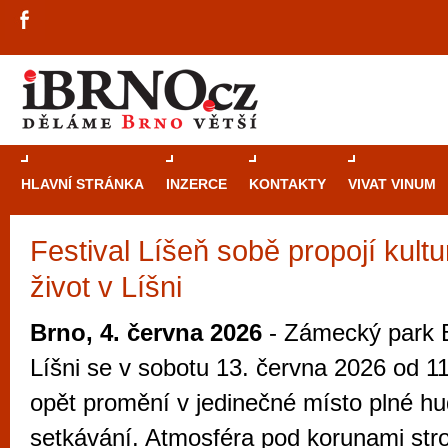
HLAVNÍ STRÁNKA
INZERCE
KONTAKTY
VIVAT VINUM
Festival Líšeň sobě propojí kult
Průvodce
kasi
život v Líšni
Brně: Od rulet
automaty
Brno, 4. června 2026
- Zámecký park B
Brno je měs
Líšni se v sobotu 13. června 2026 od 1
zajímavé p
opět promění v jedinečné místo plné hu
restaurace, div
setkávání. Atmosféra pod korunami str
Mimo jiné je ale také místem, kde si můžet