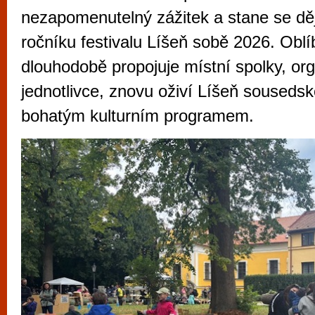
vyzkoušet různé kasinové hry. V neustál
nezapomenutelný zážitek a stane se dě
metropoli naleznete širokou nabídku her o
ročníku festivalu Líšeň sobě 2026. Oblí
po moderní automaty jak pro pravidelné n
dlouhodobě propojuje místní spolky, org
příležitostné hráče. V...
jednotlivce, znovu oživí Líšeň souseds
bohatým kulturním programem.