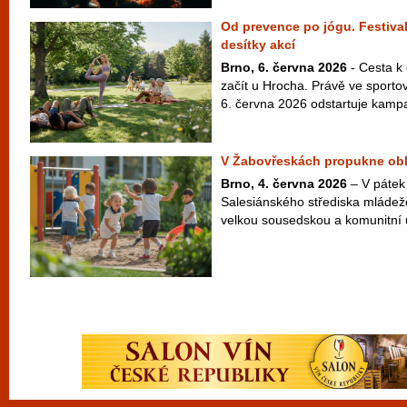
Od prevence po jógu. Festival
desítky akcí
Brno, 6. června 2026
- Cesta k
začít u Hrocha. Právě ve sport
6. června 2026 odstartuje kampaň
V Žabovřeskách propukne oblí
Brno, 4. června 2026
– V pátek 
Salesiánského střediska mláde
velkou sousedskou a komunitní u