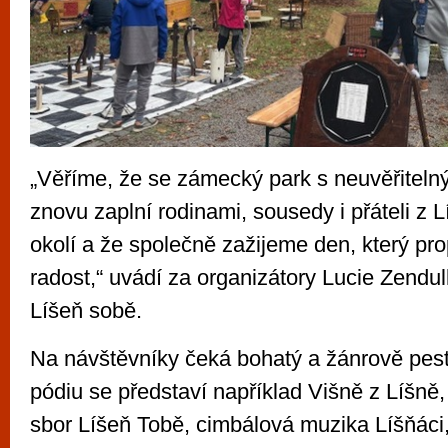
„Věříme, že se zámecký park s neuvěřiteln
znovu zaplní rodinami, sousedy i přáteli z L
okolí a že společně zažijeme den, který prop
radost,“ uvádí za organizátory Lucie Zendu
Líšeň sobě.
Na návštěvníky čeká bohatý a žánrově pes
pódiu se představí například Višně z Líšně,
sbor Líšeň Tobě, cimbálová muzika Líšňáci