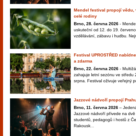
Mendel festival propojí vědu,
celé rodiny
Brno, 28. června 2026
- Mendel 
uskuteční od 12. do 19. červenc
vzdělávání, zábavu i hudbu. Nej
Festival UPROSTŘED nabídne 
a zdarma
Brno, 22. června 2026
- Multiž
zahajuje letní sezónu ve středu 
srpna. Festival oživuje veřejný pr
Jazzové nádvoří propojí Prahu
Brno, 11. června 2026
– Jedenác
Jazzové nádvoří přivede na dvě 
studentů, pedagogů i hostů z Č
Rakousk...