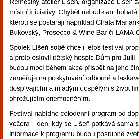
Řemeslný ateliér Líšeň, organizace Líšeň z
místní iniciativy. Chybět nebude ani bohatá
kterou se postarají například Chata Mariánk
Bukovský, Prosecco & Wine Bar či LAMA C
Spolek Líšeň sobě chce i letos festival prop
a proto oslovil dětský hospic Dům pro Julii.
budou moci během akce přispět na jeho čin
zaměřuje na poskytování odborné a laskav
dospívajícím a mladým dospělým s život lim
ohrožujícím onemocněním.
Festival nabídne celodenní program od do
večera – den, kdy se Líšeň potkává sama s
informace k programu budou postupně zve