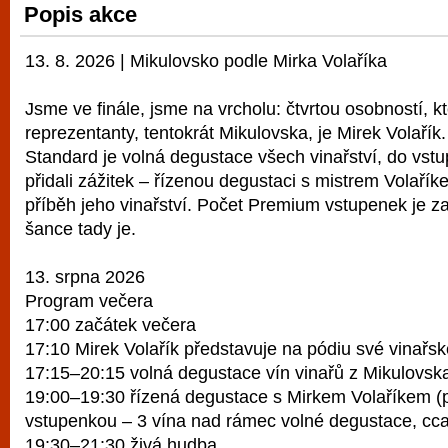
Popis akce
vyzkoušet různé kasinové hry. V neustál
metropoli naleznete širokou nabídku her o
13. 8. 2026 | Mikulovsko podle Mirka Volaříka
po moderní automaty jak pro pravidelné n
příležitostné hráče. V...
Jsme ve finále, jsme na vrcholu: čtvrtou osobností, k
reprezentanty, tentokrát Mikulovska, je Mirek Volařík
Standard je volná degustace všech vinařství, do vs
přidali zážitek – řízenou degustaci s mistrem Volaříke
příběh jeho vinařství. Počet Premium vstupenek je z
šance tady je.
13. srpna 2026
Program večera
17:00 začátek večera
17:10 Mirek Volařík představuje na pódiu své vinařsk
17:15–20:15 volná degustace vín vinařů z Mikulovsk
19:00–19:30 řízená degustace s Mirkem Volaříkem 
vstupenkou – 3 vína nad rámec volné degustace, cca
19:30–21:30 živá hudba