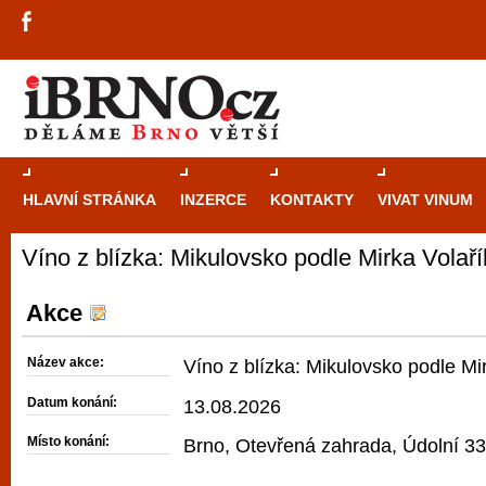
HLAVNÍ STRÁNKA
INZERCE
KONTAKTY
VIVAT VINUM
Víno z blízka: Mikulovsko podle Mirka Volař
Průvodce
kasi
Brně: Od rulet
Akce
automaty
Název akce:
Víno z blízka: Mikulovsko podle Mi
Brno je měs
Datum konání:
13.08.2026
zajímavé p
Místo konání:
Brno, Otevřená zahrada, Údolní 33
restaurace, div
Mimo jiné je ale také místem, kde si můžet