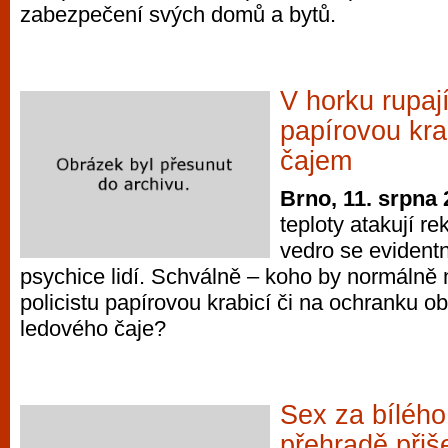
zabezpečení svých domů a bytů.
vyzkoušet různé kasinové hry. V neustál
metropoli naleznete širokou nabídku her o
po moderní automaty jak pro pravidelné n
příležitostné hráče. V...
V horku rupaj
papírovou kra
čajem
Brno, 11. srpna
teploty atakují r
vedro se evidentn
psychice lidí. Schválně – koho by normálně 
policistu papírovou krabicí či na ochranku o
ledového čaje?
Sex za bílého
přehradě přiš