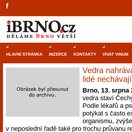
HLAVNÍ STRÁNKA
INZERCE
KONTAKTY
VIVAT VINUM
Vedra nahráva
Průvodce
kasi
lidé nechávaj
Brně: Od rulet
Brno, 13. srpna
automaty
vedra staví Čech
Podle lékařů a p
Brno je měs
potýkat s často e
zajímavé p
organismu, zvýše
restaurace, div
v neposlední řadě také pro trochu průvanu re
Mimo jiné je ale také místem, kde si můžet