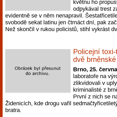
květnu ho propusti
odpykával trest z
evidentně se v něm nenapravil. Šestatřicetil
svobodě sekat latinu jen čtrnáct dní, pak zač
Než skončil v rukou policistů, stihl vykrást d
Policejní toxi
dvě brněnské 
Brno, 25. červn
laboratoře na výr
zlikvidovali v up
kriminalisté z br
První z nich se n
Židenicích, kde drogu vařil sedmačtyřicetile
bratra.