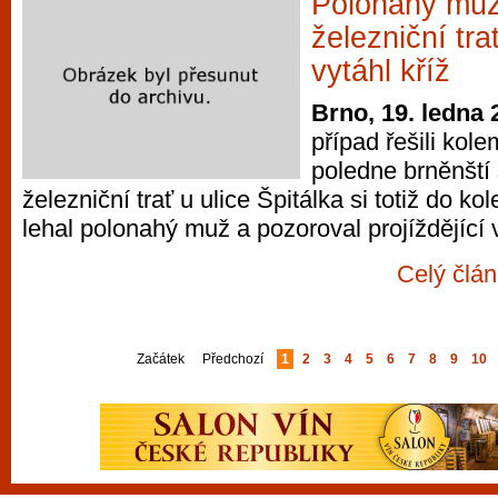
Polonahý muž
železniční trat
vytáhl kříž
Brno, 19. ledna 
případ řešili kol
poledne brněnští 
železniční trať u ulice Špitálka si totiž do k
lehal polonahý muž a pozoroval projíždějící 
Celý člán
Začátek
Předchozí
1
2
3
4
5
6
7
8
9
10