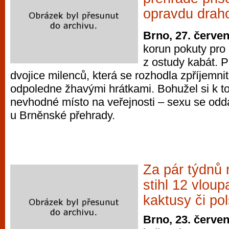
opravdu drah
Brno, 27. červe
korun pokuty pro
z ostudy kabát. 
dvojice milenců, která se rozhodla zpříjemnit
odpoledne žhavými hrátkami. Bohužel si k to
nevhodné místo na veřejnosti – sexu se oddá
u Brněnské přehrady.
Za pár týdnů
stihl 12 vloup
kaktusy či pol
Brno, 23. červe