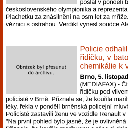
poslal v pondělí 
československého olympionika a reprezenta
Plachetku za znásilnění na osm let za mříže.
věznici s ostrahou. Verdikt vynesl soudce A
Policie odhal
řidičku, v ba
chemikálie k 
Brno, 5. listopa
(MEDIAFAX) - Čty
řidičku pod vlivem
policisté v Brně. Přiznala se, že kouřila mari
léky, řekla v pondělí brněnská policejní mlu
Policisté zastavili ženu ve vozidle Renault 
"Na první pohled bylo jasné, že je ovlivněn