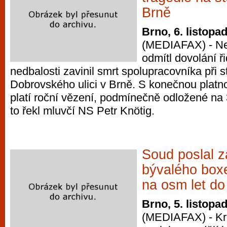
Brně
Brno, 6. listopa
(MEDIAFAX) - Ne
odmítl dovolání ři
nedbalosti zavinil smrt spolupracovníka při s
Dobrovského ulici v Brně. S konečnou platnos
platí roční vězení, podmínečně odložené na 
to řekl mluvčí NS Petr Knötig.
Soud poslal z
bývalého box
na osm let do
Brno, 5. listopa
(MEDIAFAX) - Kr