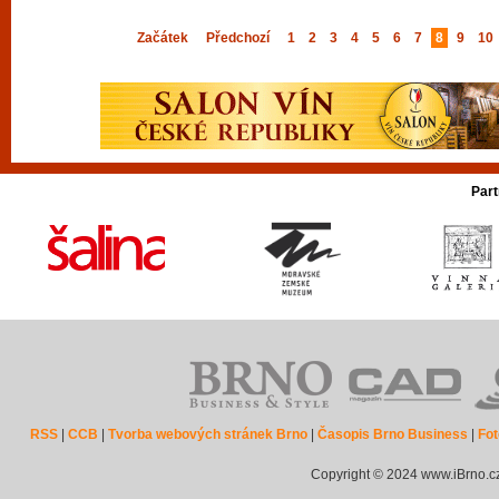
Začátek
Předchozí
1
2
3
4
5
6
7
8
9
10
Part
RSS
|
CCB
|
Tvorba webových stránek Brno
|
Časopis Brno Business
|
Fot
Copyright © 2024 www.iBrno.c