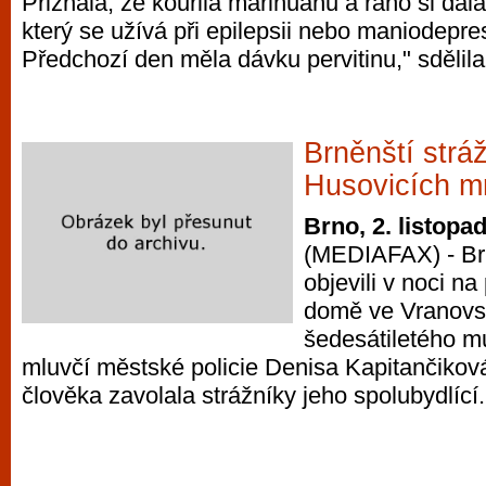
Přiznala, že kouřila marihuanu a ráno si dala
který se užívá při epilepsii nebo maniodepre
Předchozí den měla dávku pervitinu," sdělila
Brněnští stráž
Husovicích m
Brno, 2. listopa
(MEDIAFAX) - Brn
objevili v noci n
domě ve Vranovsk
šedesátiletého m
mluvčí městské policie Denisa Kapitančiková 
člověka zavolala strážníky jeho spolubydlící.