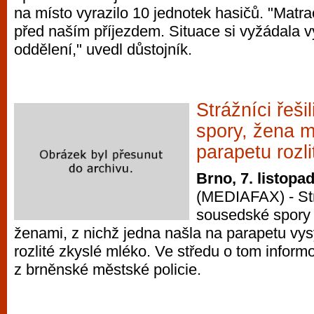
na místo vyrazilo 10 jednotek hasičů. "Matr
vyzkoušet různé kasinové hry. V neustál
před naším příjezdem. Situace si vyžádala v
metropoli naleznete širokou nabídku her o
oddělení," uvedl důstojník.
po moderní automaty jak pro pravidelné n
příležitostné hráče. V...
Strážníci řeši
spory, žena m
parapetu rozl
Brno, 7. listopa
(MEDIAFAX) - Strá
sousedské spory
ženami, z nichž jedna našla na parapetu vys
rozlité zkyslé mléko. Ve středu o tom info
z brněnské městské policie.