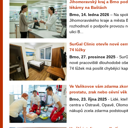
Jihomoravský kraj a Brno po
lékárny na Baštách
Brno, 14. ledna 2026
– Na spol
Jihomoravského kraje a města 
rozhodnutí o podpoře provozu n
ulici B...
SurGal Clinic otevře nové ce
74 lůžky
Brno, 27. prosince 2025
- SurG
nové pracoviště dlouhodobé oše
74 lůžek má posílit chybějící kap
Ve Vaňkovce vám zdarma zkon
prostatu, zrak nebo cévní věk
Brno, 23. října 2025
- Lidé, kteř
centra v Ostravě, Opavě, Olomo
nákupů zcela zdarma podstoupit 