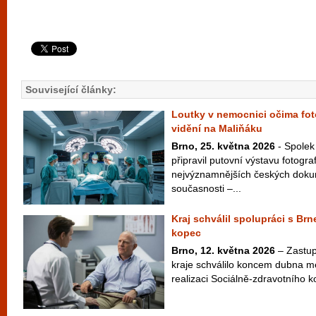
Související články:
Loutky v nemocnici očima fot
vidění na Maliňáku
Brno, 25. května 2026
- Spolek
připravil putovní výstavu fotogra
nejvýznamnějších českých doku
současnosti –...
Kraj schválil spolupráci s B
kopec
Brno, 12. května 2026
– Zastup
kraje schválilo koncem dubna m
realizaci Sociálně-zdravotního 