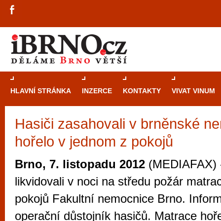
HLAVNÍ STRÁNKA
INZERCE
KONTAKTY
VIVAT VINUM
Hasiči zasahovali v brněnské ne
Průvodce
kasi
hořelo v jednom z pokojů
Brně: Od rulet
automaty
Brno, 7. listopadu 2012
(MEDIAFAX) -
Brno je měs
likvidovali v noci na středu požár matr
zajímavé p
pokojů Fakultní nemocnice Brno. Infor
restaurace, div
operační důstojník hasičů. Matrace hoře
Mimo jiné je ale také místem, kde si můžet