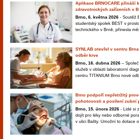
Aplikace BRNOCARE přináší k
zdravotnických zařízeních v B
Brno, 6. května 2026
- Soutěž 
studentský spolek BEST v prost
technického v Brně, přinesla měs
SYNLAB otevřel v centru Brna
odběr krve
Brno, 16. dubna 2026
– Společ
služeb v oblasti laboratorní diag
centru TITANIUM Brno nové odbě
Brno podpoří nepřetržitý pro
pohotovosti a posílení zubní
Brno, 15. února 2026
- Lidé si
dojít pro léky nebo odborné por
v ulici Bašty. Umožní to dotace o