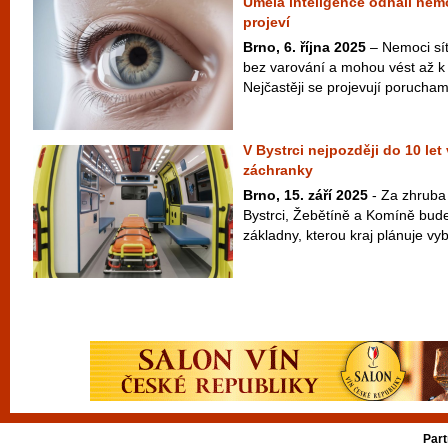
Umělá inteligence odhalí nemo
projeví
Brno, 6. října 2025
– Nemoci sítn
bez varování a mohou vést až k 
Nejčastěji se projevují porucham
V Bystrci nejpozději do 10 le
záchranky
Brno, 15. září 2025
- Za zhruba 3
Bystrci, Žebětíně a Komíně bude
základny, kterou kraj plánuje vyb
Part