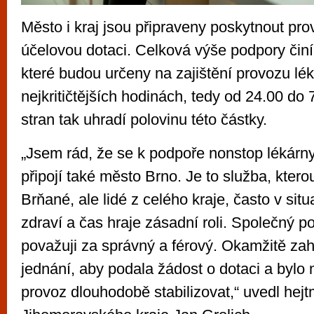
Město i kraj jsou připraveny poskytnout pro
účelovou dotaci. Celková výše podpory činí
které budou určeny na zajištění provozu lé
nejkritičtějších hodinách, tedy od 24.00 do
stran tak uhradí polovinu této částky.
„Jsem rád, že se k podpoře nonstop lékárn
připojí také město Brno. Je to služba, ktero
Brňané, ale lidé z celého kraje, často v situ
zdraví a čas hraje zásadní roli. Společný p
považuji za správný a férový. Okamžitě zah
jednání, aby podala žádost o dotaci a bylo
provoz dlouhodobě stabilizovat,“ uvedl hej