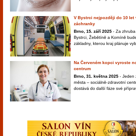
V Bystrci nejpozději do 10 le
záchranky
Brno, 15. září 2025
- Za zhruba 3
Bystrci, Žebětíně a Komíně bude
základny, kterou kraj plánuje vyb
Na Červeném kopci vyroste no
centrum
Brno, 31. května 2025
- Jeden 
města – sociálně-zdravotní cen
dostává do další fáze své přípravy