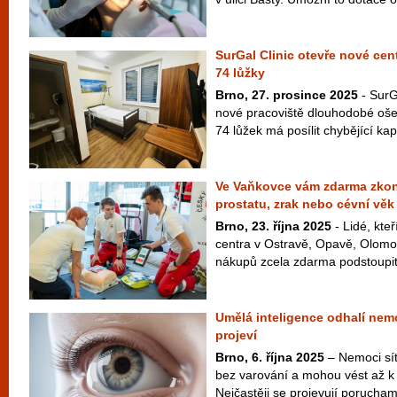
SurGal Clinic otevře nové ce
74 lůžky
Brno, 27. prosince 2025
- SurG
nové pracoviště dlouhodobé oše
74 lůžek má posílit chybějící kap
Ve Vaňkovce vám zdarma zkon
prostatu, zrak nebo cévní věk
Brno, 23. října 2025
- Lidé, kteř
centra v Ostravě, Opavě, Olomo
nákupů zcela zdarma podstoupit 
Umělá inteligence odhalí nemo
projeví
Brno, 6. října 2025
– Nemoci sítn
bez varování a mohou vést až k 
Nejčastěji se projevují porucham