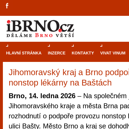
HLAVNÍ STRÁNKA
INZERCE
KONTAKTY
VIVAT VINUM
Jihomoravský kraj a Brno podpo
Průvodce
kasi
nonstop lékárny na Baštách
Brně: Od rulet
automaty
Brno, 14. ledna 2026
– Na společném j
Brno je měs
Jihomoravského kraje a města Brna pa
zajímavé p
rozhodnutí o podpoře provozu nonstop 
restaurace, div
ulici Bašty. Město Brno a kraj se dohod
Mimo jiné je ale také místem, kde si můžet