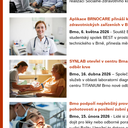
realizaci Sociálně-zdravotního 
Aplikace BRNOCARE přináší k
zdravotnických zařízeních v B
Brno, 6. května 2026
- Soutěž 
studentský spolek BEST v prost
technického v Brně, přinesla měs
SYNLAB otevřel v centru Brna
odběr krve
Brno, 16. dubna 2026
– Společ
služeb v oblasti laboratorní diag
centru TITANIUM Brno nové odbě
Brno podpoří nepřetržitý pro
pohotovosti a posílení zubní
Brno, 15. února 2026
- Lidé si
dojít pro léky nebo odborné por
v ulici Bašty. Umožní to dotace o