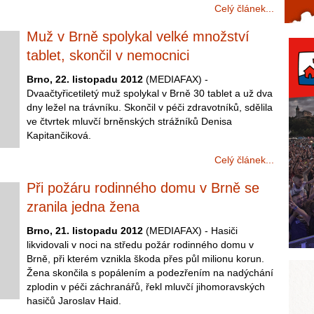
Celý článek...
Celý článek...
Muž v Brně spolykal velké množství
tablet, skončil v nemocnici
Brno, 22. listopadu 2012
(MEDIAFAX) -
Dvaačtyřicetiletý muž spolykal v Brně 30 tablet a už dva
dny ležel na trávníku. Skončil v péči zdravotníků, sdělila
ve čtvrtek mluvčí brněnských strážníků Denisa
Kapitančiková.
Celý článek...
Při požáru rodinného domu v Brně se
zranila jedna žena
Brno, 21. listopadu 2012
(MEDIAFAX) - Hasiči
likvidovali v noci na středu požár rodinného domu v
Brně, při kterém vznikla škoda přes půl milionu korun.
Žena skončila s popálením a podezřením na nadýchání
zplodin v péči záchranářů, řekl mluvčí jihomoravských
hasičů Jaroslav Haid.