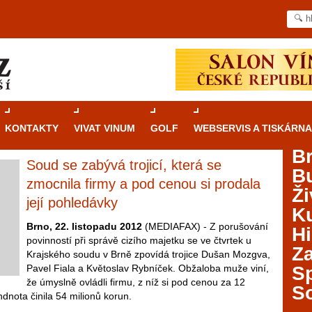
KONTAKTY
VIVAT VINUM
GOLF
WEBSERVIS A TISKÁRNA
B
Soud se zabývá trojicí, která se
B
Průvodce
kasinovými hrami v Brně: Od
zmocnila firmy a pod cenou si prodala
Ži
rulety po video automaty
její pohledávky
Ku
Brno je městem známým pro zajímavé památky, skvělé
Brno, 22. listopadu 2012
(MEDIAFAX) - Z porušování
Hi
restaurace, divadla a univerzity. Mimo jiné je ale také
povinností při správě cizího majetku se ve čtvrtek u
Za
místem, kde si můžete legálně a bezpečně vyzkoušet
Krajského soudu v Brně zpovídá trojice Dušan Mozgva,
různé kasinové hry. V neustále kvetoucí moravské
Pavel Fiala a Květoslav Rybníček. Obžaloba muže viní,
S
metropoli naleznete širokou nabídku her od klasické
že úmyslně ovládli firmu, z níž si pod cenou za 12
S
rulety až po moderní automaty jak pro pravidelné
hdnota činila 54 milionů korun.
ráče. V...