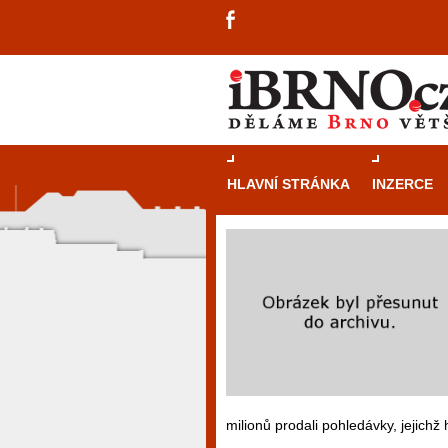
HLAVNÍ STRÁNKA
INZERCE
milionů prodali pohledávky, jejichž 
návštěvníky, tak pro příležitostné h