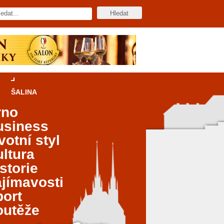
ŠALINA
rno
usiness
votní styl
ltura
storie
jímavosti
port
outěže