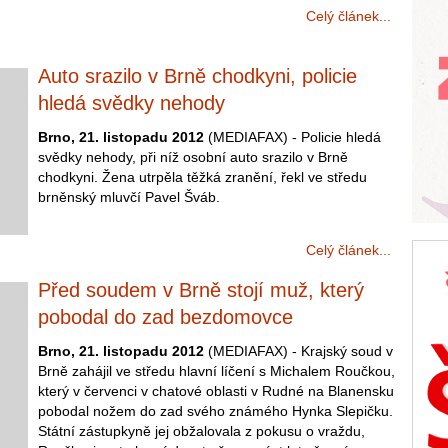
Celý článek...
Auto srazilo v Brně chodkyni, policie
hledá svědky nehody
Brno, 21. listopadu 2012
(MEDIAFAX) - Policie hledá
svědky nehody, při níž osobní auto srazilo v Brně
chodkyni. Žena utrpěla těžká zranění, řekl ve středu
brněnský mluvčí Pavel Šváb.
Celý článek...
Před soudem v Brně stojí muž, který
pobodal do zad bezdomovce
Brno, 21. listopadu 2012
(MEDIAFAX) - Krajský soud v
Brně zahájil ve středu hlavní líčení s Michalem Roučkou,
který v červenci v chatové oblasti v Rudné na Blanensku
pobodal nožem do zad svého známého Hynka Slepičku.
Státní zástupkyně jej obžalovala z pokusu o vraždu,