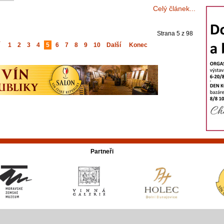
Celý článek...
Strana 5 z 98
1
2
3
4
5
6
7
8
9
10
Další
Konec
Partneři