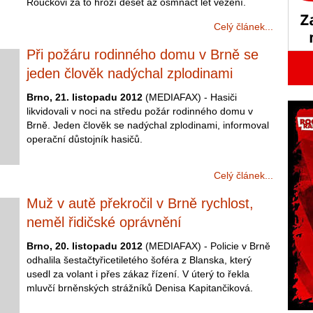
Roučkovi za to hrozí deset až osmnáct let vězení.
Celý článek...
Při požáru rodinného domu v Brně se
jeden člověk nadýchal zplodinami
Brno, 21. listopadu 2012
(MEDIAFAX) - Hasiči
likvidovali v noci na středu požár rodinného domu v
Brně. Jeden člověk se nadýchal zplodinami, informoval
operační důstojník hasičů.
Celý článek...
Muž v autě překročil v Brně rychlost,
neměl řidičské oprávnění
Brno, 20. listopadu 2012
(MEDIAFAX) - Policie v Brně
odhalila šestačtyřicetiletého šoféra z Blanska, který
usedl za volant i přes zákaz řízení. V úterý to řekla
mluvčí brněnských strážníků Denisa Kapitančiková.