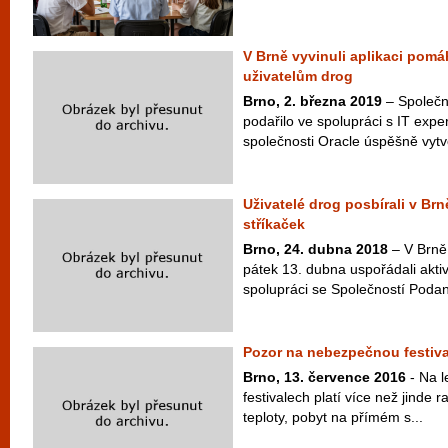
V Brně vyvinuli aplikaci pomá
uživatelům drog
Brno, 2. března 2019
– Společn
podařilo ve spolupráci s IT exper
společnosti Oracle úspěšně vytvo
Uživatelé drog posbírali v Br
stříkaček
Brno, 24. dubna 2018
– V Brně 
pátek 13. dubna uspořádali aktivn
spolupráci se Společností Podan
Pozor na nebezpečnou festiva
Brno, 13. července 2016
- Na l
festivalech platí více než jinde
teploty, pobyt na přímém s...