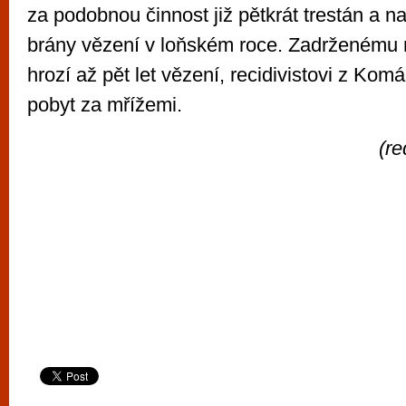
za podobnou činnost již pětkrát trestán a n
brány vězení v loňském roce. Zadrženému m
hrozí až pět let vězení, recidivistovi z Kom
pobyt za mřížemi.
(r