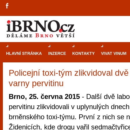
HLAVNÍ STRÁNKA
INZERCE
KONTAKTY
VIVAT VINUM
Policejní toxi-tým zlikvidoval dv
Průvodce
kasi
varny pervitinu
Brně: Od rulet
automaty
Brno, 25. června 2015
- Další dvě labo
Brno je měs
pervitinu zlikvidovali v uplynulých dnech
zajímavé p
brněnského toxi-týmu. První z nich se 
restaurace, div
Židenicích, kde drogu vařil sedmačtyřic
Mimo jiné je ale také místem, kde si můžet