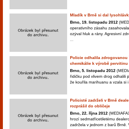
Mladík v Brně si dal lysohláv
Brno, 19. listopadu 2012
(MEDI
operativního zásahu zasahovala
ozýval hluk a rány. Agresivní z
...
Policie odhalila zdrogovanou 
chemikálie k výrobě pervitinu
Brno, 5. listopadu 2012
(MEDIA
řidičku pod vlivem drog odhalili p
že kouřila marihuanu a vzala si i l
Policisté zadrželi v Brně deale
rozprášil do obličeje
Brno, 22. října 2012
(MEDIAFAX)
hrozí sedmatřicetiletému dealerov
zadržela v jednom z barů Brně. V