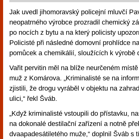
Jak uvedl jihomoravský policejní mluvčí Pa
neopatrného výrobce prozradil chemický zá
po nocích z bytu a na který policisty upozor
Policisté při následné domovní prohlídce nal
pomůcek a chemikálií, sloužících k výrobě 
Vařit pervitin měl na blíže neurčeném místě 
muž z Komárova. „Kriminalisté se na inform
zjistili, že drogu vyráběl v objektu na zah
ulici,“ řekl Šváb.
„Když kriminalisté vstoupili do přístavku, na
na dokonalé destilační zařízení a notně p
dvaapadesátiletého muže,“ doplnil Šváb s t