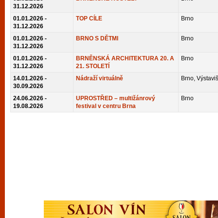
vyzkoušet různé kasinové hry. V neustál
31.12.2026
01.01.2026 -
TOP CÍLE
Brno
metropoli naleznete širokou nabídku her o
31.12.2026
po moderní automaty jak pro pravidelné n
01.01.2026 -
BRNO S DĚTMI
Brno
příležitostné hráče. V...
31.12.2026
01.01.2026 -
BRNĚNSKÁ ARCHITEKTURA 20. A
Brno
31.12.2026
21. STOLETÍ
14.01.2026 -
Nádraží virtuálně
Brno, Výstaviš
30.09.2026
24.06.2026 -
UPROSTŘED – multižánrový
Brno
19.08.2026
festival v centru Brna