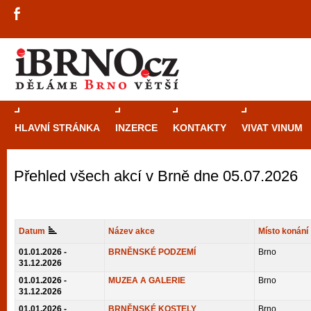
HLAVNÍ STRÁNKA
INZERCE
KONTAKTY
VIVAT VINUM
Přehled všech akcí v Brně dne 05.07.2026
Průvodce
kasi
Brně: Od rulet
automaty
Datum
Název akce
Místo konání
Brno je měs
01.01.2026 -
BRNĚNSKÉ PODZEMÍ
Brno
31.12.2026
zajímavé p
01.01.2026 -
MUZEA A GALERIE
Brno
restaurace, div
31.12.2026
Mimo jiné je ale také místem, kde si můžet
01.01.2026 -
BRNĚNSKÉ KOSTELY
Brno