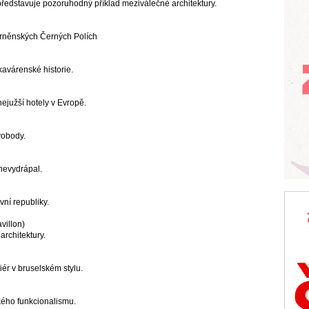
edstavuje pozoruhodný příklad meziválečné architektury.
brněnských Černých Polích
avárenské historie.
ejužší hotely v Evropě.
vobody.
nevydrápal.
vní republiky.
villon)
rchitektury.
iér v bruselském stylu.
kého funkcionalismu.