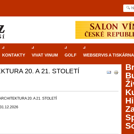
KONTAKTY
VIVAT VINUM
GOLF
WEBSERVIS A TISKÁRNA
B
TURA 20. A 21. STOLETÍ
B
Průvodce
kasinovými hrami v Brně: Od
Ži
rulety po video automaty
Ku
Brno je městem známým pro zajímavé památky, skvělé
Hi
RCHITEKTURA 20. A 21. STOLETÍ
restaurace, divadla a univerzity. Mimo jiné je ale také
Za
 31.12.2026
místem, kde si můžete legálně a bezpečně vyzkoušet
různé kasinové hry. V neustále kvetoucí moravské
S
metropoli naleznete širokou nabídku her od klasické
S
rulety až po moderní automaty jak pro pravidelné
ráče. V...