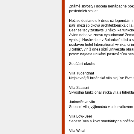
Známé skvosty i docela nenápadné pokla
posledních sto let.
Než se dostanete k dnes už legendárním 
patří mezi špičková architektonická díl
Beer se tedy zastavte u několika funkcio
Avion nebo ve znovu vybudované Zemano
vynikají Husův sbor v Botanické ulici a
postaven hotel International vynikající 
„Rohlík“, v níž dnes sídlí Univerzita o
potom najdete unikátní pasivní dům ne
Součásti okruhu
Vila Tugendhat
Nejslavnější brněnská vila stojí ve čtvrt
Vila Stiassni
Skvostná funkcionalistická vila s tříhek
Jurkovičova vila
Secesní vila, výjimečná v celosvětovém 
Vila Löw-Beer
Secesní vila a život smetánky na počátku 
Vila Wittal