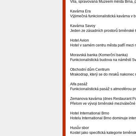
Vila, spravovaná Muzeem města Brna, př
Kavárna Era
Výjimečná funkcionalistická kavárna v 
Kavárna Savoy
Jeden ze zásadních prostorů brněnské k
Hotel Avion
Hotel v samém centru města patří mezi n
Moravská banka (Komerční banka)
Funkcionalistická budova na náměstí S
Obchodní dům Centrum
Mrakodrap, který se do mraků nakonec 
Alfa pasáž
Funkcionalistická pasáž s atmosférou pr
Zemanova kavárna (dnes Restaurant Pa
Přelom ve vývoji brněnské meziválečné a
Hotel International Brno
Hotelu International Brno dominuje inter
Husův sbor
Kostel jako specifická kategorie brněns