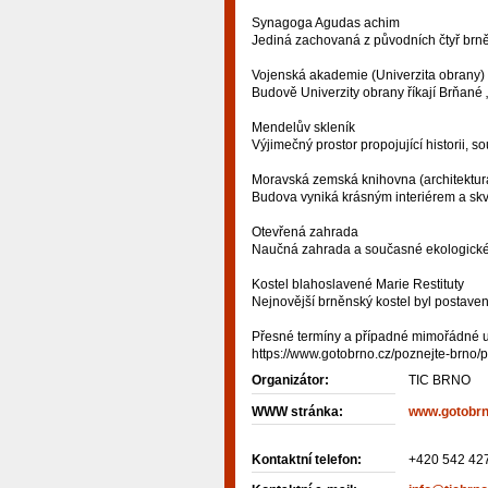
Synagoga Agudas achim
Jediná zachovaná z původních čtyř brn
Vojenská akademie (Univerzita obrany)
Budově Univerzity obrany říkají Brňané „
Mendelův skleník
Výjimečný prostor propojující historii, 
Moravská zemská knihovna (architektur
Budova vyniká krásným interiérem a s
Otevřená zahrada
Naučná zahrada a současné ekologické t
Kostel blahoslavené Marie Restituty
Nejnovější brněnský kostel byl postaven
Přesné termíny a případné mimořádné u
https://www.gotobrno.cz/poznejte-brno/p
Organizátor:
TIC BRNO
WWW stránka:
www.gotobrn
Kontaktní telefon:
+420 542 42