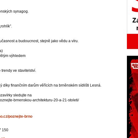
ěnských synagog.
rohlík”.
současnost a budoucnost, stejně jako vědu a víru.
a)
kvělým výhledem
rendy ve stavitelství.
ý díky finančním darům věřících na brněnském sídlišti Lesná.
zavírky sledujte na
oznejte-brnenskou-architekturu-20-a-21-stoleti/
o.cz/poznejte-brno
7 150