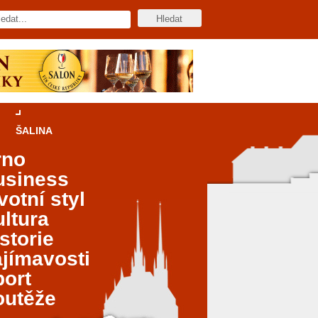
ŠALINA
rno
usiness
votní styl
ltura
storie
jímavosti
port
outěže