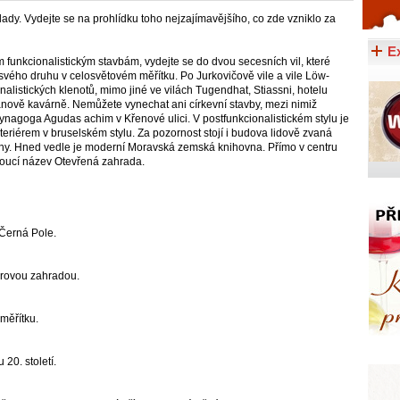
dy. Vydejte se na prohlídku toho nejzajímavějšího, co zde vzniklo za
Celý článek...
E
funkcionalistickým stavbám, vydejte se do dvou secesních vil, které
a svého druhu v celosvětovém měřítku. Po Jurkovičově vile a vile Löw-
nalistických klenotů, mimo jiné ve vilách Tugendhat, Stiassni, hotelu
vě kavárně. Nemůžete vynechat ani církevní stavby, mezi nimiž
 synagoga Agudas achim v Křenové ulici. V postfunkcionalistickém stylu je
interiérem v bruselském stylu. Za pozornost stojí i budova lidově zvaná
brany. Hned vedle je moderní Moravská zemská knihovna. Přímo v centru
soucí název Otevřená zahrada.
i Černá Pole.
tarovou zahradou.
měřítku.
20. století.