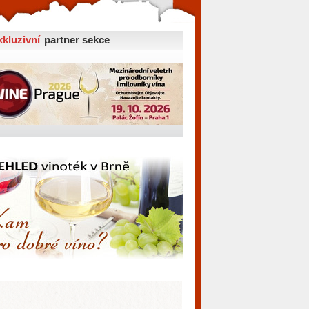
xkluzivní
partner sekce