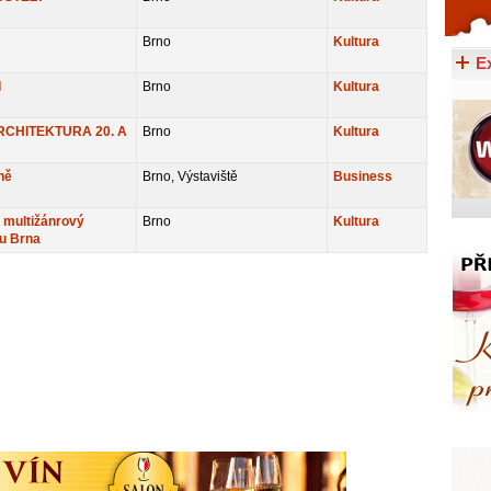
Celý článek...
Brno
Kultura
E
I
Brno
Kultura
CHITEKTURA 20. A
Brno
Kultura
ně
Brno, Výstaviště
Business
multižánrový
Brno
Kultura
ru Brna