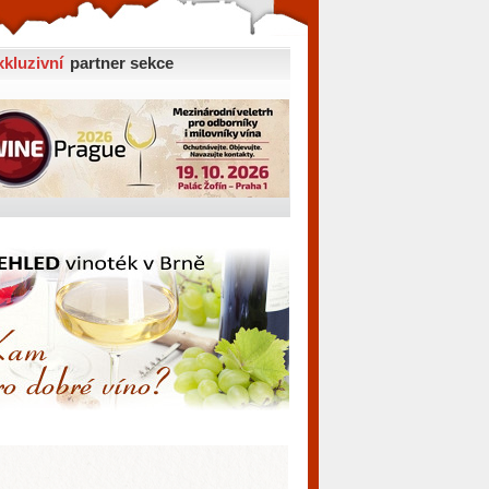
xkluzivní
partner sekce