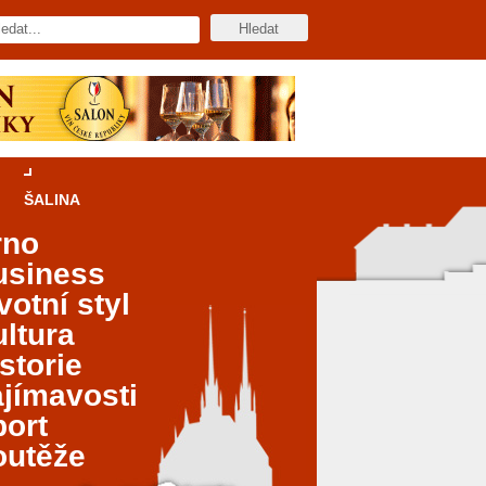
ŠALINA
rno
usiness
votní styl
ltura
storie
jímavosti
port
outěže