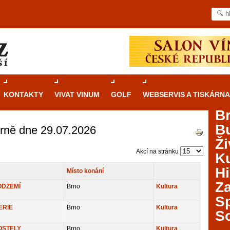
KONTAKTY
VIVAT VINUM
GOLF
WEBSERVIS A TISKÁRNA
B
B
Brně dne 29.07.2026
Průvodce
kasinovými hrami v Brně: Od
Ži
rulety po video automaty
Akcí na stránku
Ku
Brno je městem známým pro zajímavé památky, skvělé
Hi
Místo konání
restaurace, divadla a univerzity. Mimo jiné je ale také
Za
místem, kde si můžete legálně a bezpečně vyzkoušet
ODZEMÍ
Brno
Kultura
různé kasinové hry. V neustále kvetoucí moravské
S
metropoli naleznete širokou nabídku her od klasické
ERIE
Brno
Kultura
S
rulety až po moderní automaty jak pro pravidelné
ráče. V...
OSTELY
Brno
Kultura