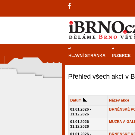
HLAVNÍ STRÁNKA
INZERCE
Přehled všech akcí v 
Datum
Název akce
01.01.2026 -
BRNĚNSKÉ P
31.12.2026
01.01.2026 -
MUZEA A GAL
31.12.2026
návštěvníky, tak pro příležitostné h
01.01.2026 -
BRNĚNSKÉ K