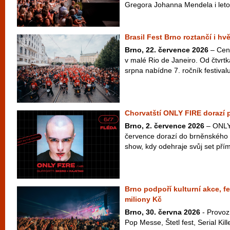
Gregora Johanna Mendela i letos 
Brasil Fest Brno roztančí i hv
Brno, 22. července 2026
– Cen
v malé Rio de Janeiro. Od čtvrt
srpna nabídne 7. ročník festivalu
Chorvatští ONLY FIRE dorazí 
Brno, 2. července 2026
– ONLY 
července dorazí do brněnského 
show, kdy odehraje svůj set přím
Brno podpoří kulturní akce, fe
miliony Kč
Brno, 30. června 2026
- Provoz
Pop Messe, Štetl fest, Serial Kil