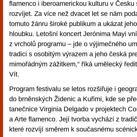
flamenco i iberoamerickou kulturu v Česku
rozvíjet. Za více než dvacet let se nám poda
tomuto žánru široké publikum a ukázat jeho
hloubku. Letošní koncert Jerónima Mayi v
z vrcholů programu – jde o výjimečného umě
tradici s osobitým výrazem a jeho česká p
mimořádným zážitkem,“ říká umělecký ředite
Vít.
Program festivalu se letos rozšiřuje i geogr
do brněnských Židenic a Kuřimi, kde se př
tanečnice Virginia Delgado v projektech C
a Arte flamenco. Její tvorba vychází z trad
které rozvíjí směrem k současnému scénic