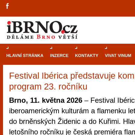
HLAVNÍ STRÁNKA
INZERCE
KONTAKTY
VIVAT VINUM
Festival Ibérica představuje kom
Průvodce
kasi
program 23. ročníku
Brně: Od rulet
automaty
Brno, 11. května 2026
– Festival Ibéri
Brno je měs
iberoamerickým kulturám a flamenku le
zajímavé p
do brněnských Židenic a do Kuřimi. Hl
restaurace, div
letošního ročníku je česká premiéra f
Mimo jiné je ale také místem, kde si můžet