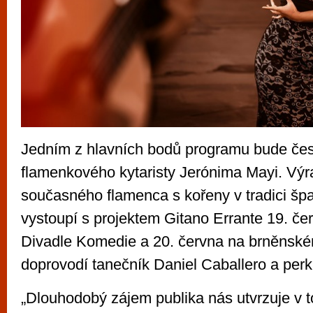
Jedním z hlavních bodů programu bude če
flamenkového kytaristy Jerónima Mayi. Vý
současného flamenca s kořeny v tradici šp
vystoupí s projektem Gitano Errante 19. č
Divadle Komedie a 20. června na brněnské
doprovodí tanečník Daniel Caballero a perk
„Dlouhodobý zájem publika nás utvrzuje v 