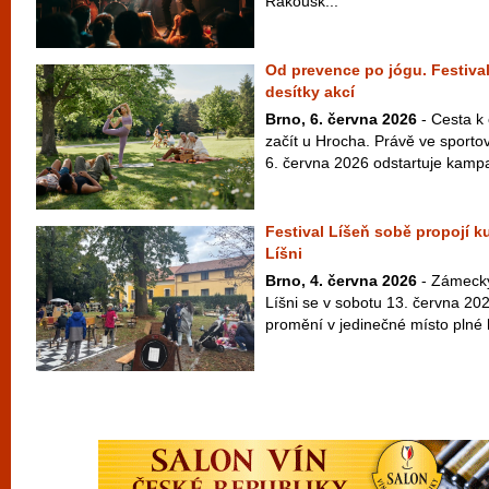
Rakousk...
Od prevence po jógu. Festival
desítky akcí
Brno, 6. června 2026
- Cesta k
začít u Hrocha. Právě ve sport
6. června 2026 odstartuje kampaň
Festival Líšeň sobě propojí ku
Líšni
Brno, 4. června 2026
- Zámecký
Líšni se v sobotu 13. června 20
promění v jedinečné místo plné h