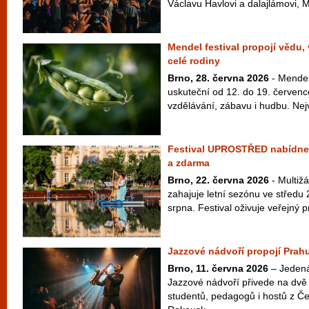
Václavu Havlovi a dalajlámovi, M
Mendel festival propojí vědu,
celé rodiny
Brno, 28. června 2026
- Mendel 
uskuteční od 12. do 19. červenc
vzdělávání, zábavu i hudbu. Nej
Festival UPROSTŘED nabídne 
a zdarma
Brno, 22. června 2026
- Multiž
zahajuje letní sezónu ve středu 
srpna. Festival oživuje veřejný pr
Jazzové nádvoří propojí Prahu
Brno, 11. června 2026
– Jedenác
Jazzové nádvoří přivede na dvě 
studentů, pedagogů i hostů z Č