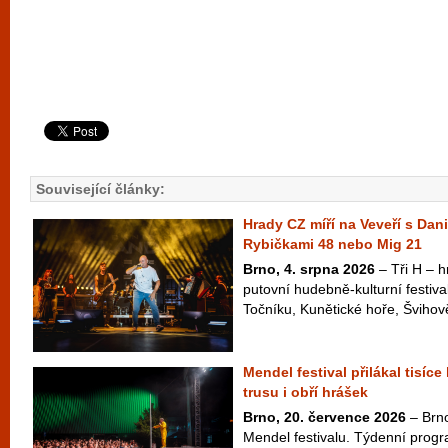
Související články:
Hrady CZ míří na Veveří s Dan
Rybičkami 48 nebo Mig 21
Brno, 4. srpna 2026
– Tři H – hr
putovní hudebně-kulturní festiva
Točníku, Kunětické hoře, Švihově
Mendel festival přilákal tisíce
trusu i obří hrášek
Brno, 20. července 2026
– Brno
Mendel festivalu. Týdenní pro