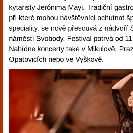
vyzkoušet různé kasinové hry. V neustál
kytaristy Jerónima Mayi. Tradiční gastr
metropoli naleznete širokou nabídku her o
při které mohou návštěvníci ochutnat š
po moderní automaty jak pro pravidelné n
speciality, se nově přesouvá z nádvoří 
příležitostné hráče. V...
náměstí Svobody. Festival potrvá od 11
Nabídne koncerty také v Mikulově, Pra
Opatovicích nebo ve Vyškově.