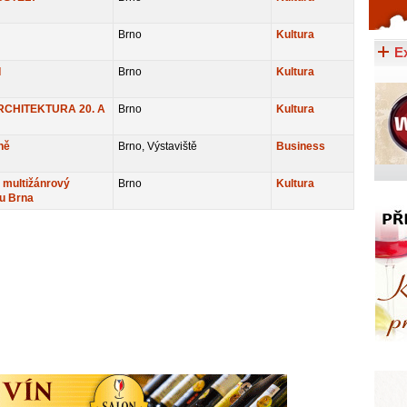
Celý článek...
Brno
Kultura
E
I
Brno
Kultura
CHITEKTURA 20. A
Brno
Kultura
ně
Brno, Výstaviště
Business
multižánrový
Brno
Kultura
ru Brna