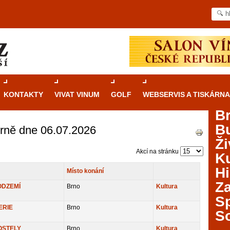
KONTAKTY
VIVAT VINUM
GOLF
WEBSERVIS A TISKÁRNA
B
B
Brně dne 06.07.2026
Průvodce
kasinovými hrami v Brně: Od
Ži
rulety po video automaty
Akcí na stránku
Ku
Brno je městem známým pro zajímavé památky, skvělé
Hi
Místo konání
restaurace, divadla a univerzity. Mimo jiné je ale také
Za
místem, kde si můžete legálně a bezpečně vyzkoušet
ODZEMÍ
Brno
Kultura
různé kasinové hry. V neustále kvetoucí moravské
S
metropoli naleznete širokou nabídku her od klasické
ERIE
Brno
Kultura
S
rulety až po moderní automaty jak pro pravidelné
ráče. V...
OSTELY
Brno
Kultura