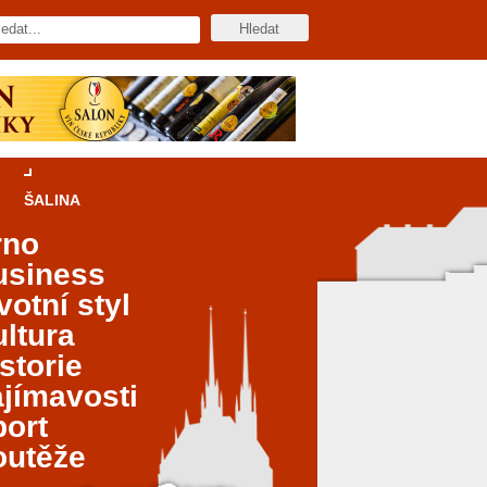
ŠALINA
rno
usiness
votní styl
ltura
storie
jímavosti
port
outěže