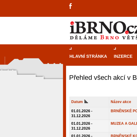
HLAVNÍ STRÁNKA
INZERCE
Přehled všech akcí v 
Datum
Název akce
01.01.2026 -
BRNĚNSKÉ P
31.12.2026
01.01.2026 -
MUZEA A GAL
31.12.2026
návštěvníky, tak pro příležitostné h
01.01.2026 -
BRNĚNSKÉ K