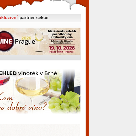
xkluzivní
partner sekce