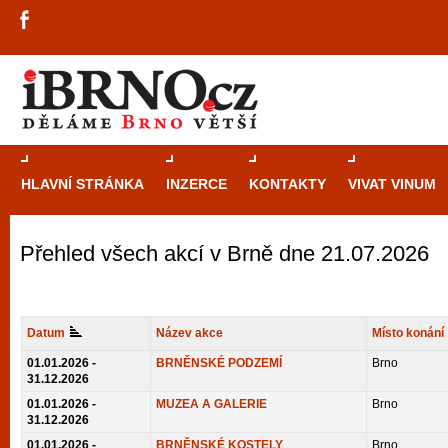
HLAVNÍ STRÁNKA
INZERCE
KONTAKTY
VIVAT VINUM
Přehled všech akcí v Brně dne 21.07.2026
Průvodce
kasi
Brně: Od rulet
automaty
Datum
Název akce
Místo konání
Brno je měs
01.01.2026 -
BRNĚNSKÉ PODZEMÍ
Brno
31.12.2026
zajímavé p
01.01.2026 -
MUZEA A GALERIE
Brno
restaurace, div
31.12.2026
Mimo jiné je ale také místem, kde si můžet
01.01.2026 -
BRNĚNSKÉ KOSTELY
Brno