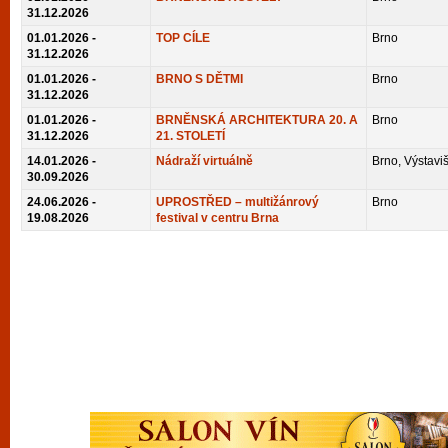
vyzkoušet různé kasinové hry. V neustál
31.12.2026
01.01.2026 -
TOP CÍLE
Brno
metropoli naleznete širokou nabídku her o
31.12.2026
po moderní automaty jak pro pravidelné n
01.01.2026 -
BRNO S DĚTMI
Brno
příležitostné hráče. V...
31.12.2026
01.01.2026 -
BRNĚNSKÁ ARCHITEKTURA 20. A
Brno
31.12.2026
21. STOLETÍ
14.01.2026 -
Nádraží virtuálně
Brno, Výstaviš
30.09.2026
24.06.2026 -
UPROSTŘED – multižánrový
Brno
19.08.2026
festival v centru Brna