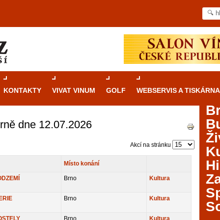
KONTAKTY
VIVAT VINUM
GOLF
WEBSERVIS A TISKÁRNA
B
B
Brně dne 12.07.2026
Průvodce
kasinovými hrami v Brně: Od
Ži
rulety po video automaty
Akcí na stránku
Ku
Brno je městem známým pro zajímavé památky, skvělé
Hi
Místo konání
restaurace, divadla a univerzity. Mimo jiné je ale také
Za
místem, kde si můžete legálně a bezpečně vyzkoušet
ODZEMÍ
Brno
Kultura
různé kasinové hry. V neustále kvetoucí moravské
S
metropoli naleznete širokou nabídku her od klasické
ERIE
Brno
Kultura
S
rulety až po moderní automaty jak pro pravidelné
ráče. V...
OSTELY
Brno
Kultura