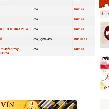
Celý článek...
Brno
Kultura
E
I
Brno
Kultura
CHITEKTURA 20. A
Brno
Kultura
ně
Brno, Výstaviště
Business
multižánrový
Brno
Kultura
ru Brna