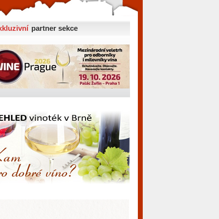
xkluzivní
partner sekce