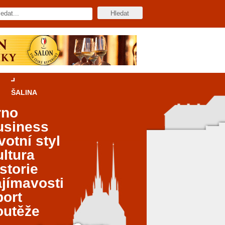
ŠALINA
rno
usiness
votní styl
ltura
storie
jímavosti
port
outěže