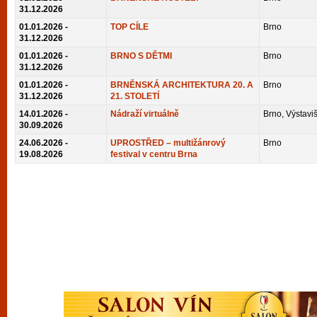
vyzkoušet různé kasinové hry. V neustál
31.12.2026
01.01.2026 -
TOP CÍLE
Brno
metropoli naleznete širokou nabídku her o
31.12.2026
po moderní automaty jak pro pravidelné n
01.01.2026 -
BRNO S DĚTMI
Brno
příležitostné hráče. V...
31.12.2026
01.01.2026 -
BRNĚNSKÁ ARCHITEKTURA 20. A
Brno
31.12.2026
21. STOLETÍ
14.01.2026 -
Nádraží virtuálně
Brno, Výstaviš
30.09.2026
24.06.2026 -
UPROSTŘED – multižánrový
Brno
19.08.2026
festival v centru Brna