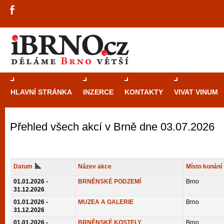
HLAVNÍ STRÁNKA
INZERCE
KONTAKTY
VIVAT VINUM
Přehled všech akcí v Brně dne 03.07.2026
Průvodce
kasi
Brně: Od rulet
automaty
Datum
Název akce
Místo konání
Brno je měs
01.01.2026 -
BRNĚNSKÉ PODZEMÍ
Brno
31.12.2026
zajímavé p
01.01.2026 -
MUZEA A GALERIE
Brno
restaurace, div
31.12.2026
Mimo jiné je ale také místem, kde si můžet
01.01.2026 -
BRNĚNSKÉ KOSTELY
Brno