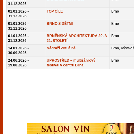
vyzkoušet různé kasinové hry. V neustál
31.12.2026
01.01.2026 -
TOP CÍLE
Brno
metropoli naleznete širokou nabídku her o
31.12.2026
po moderní automaty jak pro pravidelné n
01.01.2026 -
BRNO S DĚTMI
Brno
příležitostné hráče. V...
31.12.2026
01.01.2026 -
BRNĚNSKÁ ARCHITEKTURA 20. A
Brno
31.12.2026
21. STOLETÍ
14.01.2026 -
Nádraží virtuálně
Brno, Výstaviš
30.09.2026
24.06.2026 -
UPROSTŘED – multižánrový
Brno
19.08.2026
festival v centru Brna