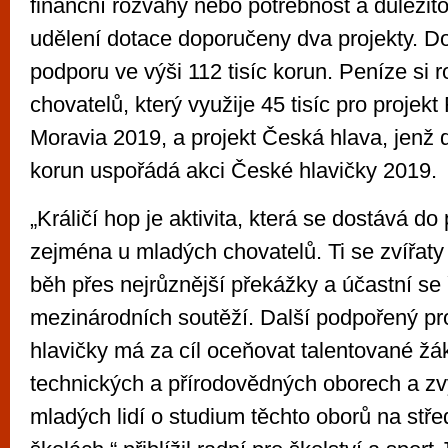
finanční rozvahy nebo potřebnost a důležitos
udělení dotace doporučeny dva projekty. D
podporu ve výši 112 tisíc korun. Peníze si 
chovatelů, který využije 45 tisíc pro projek
Moravia 2019, a projekt Česká hlava, jenž dí
korun uspořádá akci České hlavičky 2019.
„Králičí hop je aktivita, která se dostává d
zejména u mladých chovatelů. Ti se zvířaty 
běh přes nejrůznější překážky a účastní se
mezinárodních soutěží. Další podpořený pr
hlavičky má za cíl oceňovat talentované ž
technických a přírodovědných oborech a zv
mladých lidí o studium těchto oborů na stř