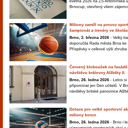
května 2026 na ZŠ Antonínská u
Brnocup, otevřený všem zájemcům
Miliony zamíří na provoz spor
šampionát a trenéry ve školá
Brno, 2. března 2026
- Velký ba
doporučila Rada města Brna ke 
Příspěvky v celkové výši zhruba 
Červený klobouček na fasádě
návštěvu královny Alžběty II.
Brno, 26. ledna 2026
- Letos s
připomínat jen Den učitelů. V Br
návštěvy britské panovnice Alžběty 
Dotace pro velké sportovní ak
miliony korun
Brno, 26. ledna 2026
- Brno i le
významných sportovních akcí a 