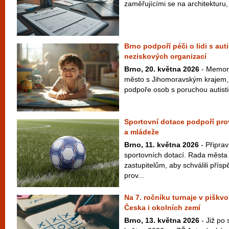
zaměřujícími se na architekturu, 
Brno podpoří péči o lidi s au
neziskových organizací
Brno, 20. května 2026
- Memor
město s Jihomoravským krajem, n
podpoře osob s poruchou autisti
Sportovní dotace podpoří prov
a mládeže
Brno, 11. května 2026
- Připrav
sportovních dotací. Rada města
zastupitelům, aby schválili přís
prov...
Na 7. ročníku turnaje v piškvo
Česka i okolních zemí
Brno, 13. května 2026
- Již po