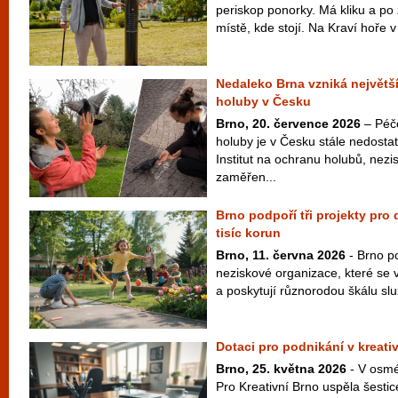
periskop ponorky. Má kliku a po 
místě, kde stojí. Na Kraví hoře v 
Nedaleko Brna vzniká největš
holuby v Česku
Brno, 20. července 2026
– Péč
holuby je v Česku stále nedosta
Institut na ochranu holubů, nez
zaměřen...
Brno podpoří tři projekty pro
tisíc korun
Brno, 11. června 2026
- Brno po
neziskové organizace, které se 
a poskytují různorodou škálu slu
Dotaci pro podnikání v kreativ
Brno, 25. května 2026
- V osmé
Pro Kreativní Brno uspěla šestic