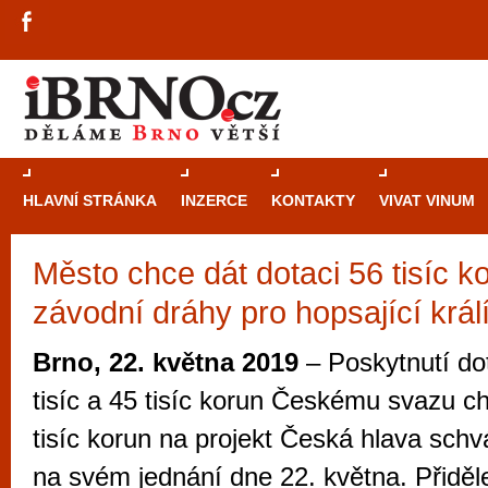
HLAVNÍ STRÁNKA
INZERCE
KONTAKTY
VIVAT VINUM
Město chce dát dotaci 56 tisíc k
Průvodce
kasi
závodní dráhy pro hopsající král
Brně: Od rulet
automaty
Brno, 22. května 2019
– Poskytnutí dot
Brno je měs
tisíc a 45 tisíc korun Českému svazu c
zajímavé p
tisíc korun na projekt Česká hlava schv
restaurace, div
na svém jednání dne 22. května. Přiděl
Mimo jiné je ale také místem, kde si můžet