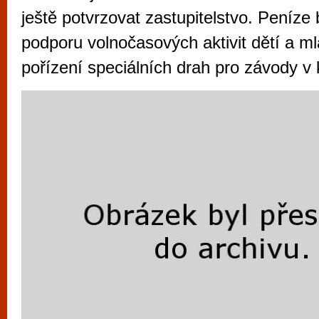
vyzkoušet různé kasinové hry. V neustál
ještě potvrzovat zastupitelstvo. Peníze 
metropoli naleznete širokou nabídku her o
podporu volnočasových aktivit dětí a m
po moderní automaty jak pro pravidelné n
pořízení speciálních drah pro závody v 
příležitostné hráče. V...