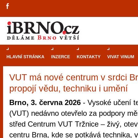
HLAVNÍ STRÁNKA
INZERCE
KONTAKTY
VIVAT VINUM
VUT má nové centrum v srdci Br
Průvodce
kasi
propojí vědu, techniku i umění
Brně: Od rulet
automaty
Brno, 3. června 2026
- Vysoké učení t
Brno je měs
(VUT) nedávno otevřelo za podpory měs
zajímavé p
střed Centrum VUT Tržnice – živý, otev
restaurace, div
centru Brna, kde se potkává technika, 
Mimo jiné je ale také místem, kde si můžet