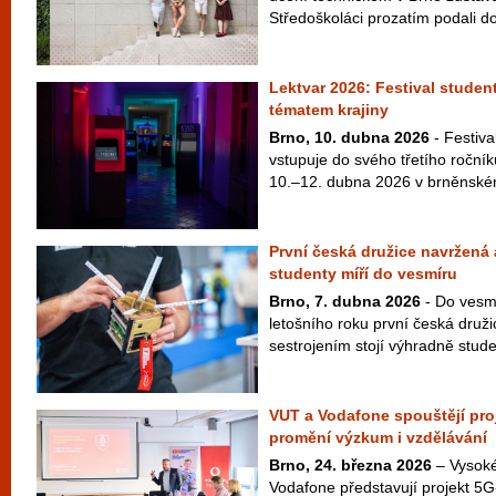
Středoškoláci prozatím podali do
Lektvar 2026: Festival studen
tématem krajiny
Brno, 10. dubna 2026
- Festiva
vstupuje do svého třetího ročníku
10.–12. dubna 2026 v brněnském
První česká družice navržená
studenty míří do vesmíru
Brno, 7. dubna 2026
- Do vesmí
letošního roku první česká druž
sestrojením stojí výhradně studen
VUT a Vodafone spouštějí pro
promění výzkum i vzdělávání
Brno, 24. března 2026
– Vysoké
Vodafone představují projekt 5