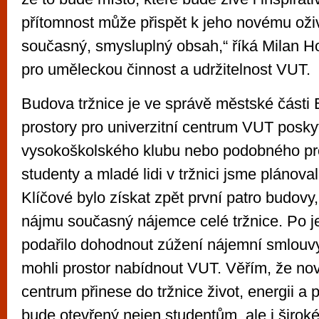
přítomnost může přispět k jeho novému oži
současný, smysluplný obsah,“ říká Milan Ho
pro uměleckou činnost a udržitelnost VUT.
Budova tržnice je ve správě městské části B
prostory pro univerzitní centrum VUT poskyt
vysokoškolského klubu nebo podobného pr
studenty a mladé lidi v tržnici jsme plánoval
Klíčové bylo získat zpět první patro budovy
nájmu současný nájemce celé tržnice. Po 
podařilo dohodnout zúžení nájemní smlouv
mohli prostor nabídnout VUT. Věřím, že nov
centrum přinese do tržnice život, energii a 
bude otevřený nejen studentům, ale i široké 