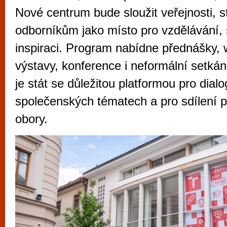
vyzkoušet různé kasinové hry. V neustál
Nové centrum bude sloužit veřejnosti, 
metropoli naleznete širokou nabídku her o
odborníkům jako místo pro vzdělávání, 
po moderní automaty jak pro pravidelné n
inspiraci. Program nabídne přednášky,
příležitostné hráče. V...
výstavy, konference i neformální setkán
je stát se důležitou platformou pro dial
společenských tématech a pro sdílení 
obory.