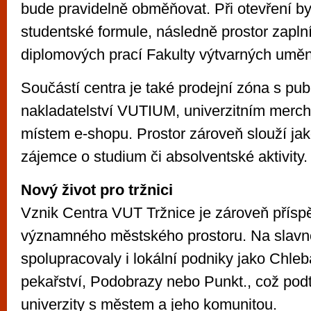
bude pravidelně obměňovat. Při otevření by
studentské formule, následně prostor zapln
diplomových prací Fakulty výtvarných uměn
Součástí centra je také prodejní zóna s pu
nakladatelství VUTIUM, univerzitním merc
místem e-shopu. Prostor zároveň slouží jako
zájemce o studium či absolventské aktivity.
Nový život pro tržnici
Vznik Centra VUT Tržnice je zároveň přísp
významného městského prostoru. Na slavn
spolupracovaly i lokální podniky jako Chle
pekařství, Podobrazy nebo Punkt., což podt
univerzity s městem a jeho komunitou.