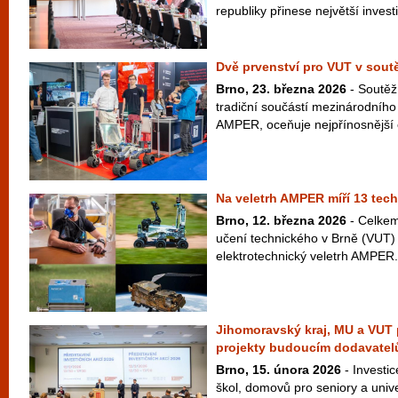
republiky přinese největší investic
Dvě prvenství pro VUT v sou
Brno, 23. března 2026
- Soutěž
tradiční součástí mezinárodního
AMPER, oceňuje nejpřínosnější e
Na veletrh AMPER míří 13 tech
Brno, 12. března 2026
- Celkem
učení technického v Brně (VUT) 
elektrotechnický veletrh AMPER. 
Jihomoravský kraj, MU a VUT p
projekty budoucím dodavate
Brno, 15. února 2026
- Investic
škol, domovů pro seniory a unive