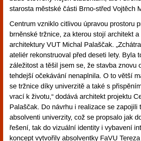
starosta městské části Brno-střed Vojtěch 
Centrum vzniklo citlivou úpravou prostoru p
brněnské tržnice, za kterou stojí architekt 
architektury VUT Michal Palaščak. „Zchátral
ateliér rekonstruoval před deseti lety. Byla 
záležitost a těšil jsem se, že stavba znovu 
tehdejší očekávání nenaplnila. O to větší 
se tržnice díky univerzitě a také s přispěním
vrací k životu,“ dodává architekt projektu 
Palaščak. Do návrhu i realizace se zapojili 
absolventi univerzity, což se propsalo jak d
řešení, tak do vizuální identity i vybavení in
koncept vytvořily absolventky FaVU Tereza