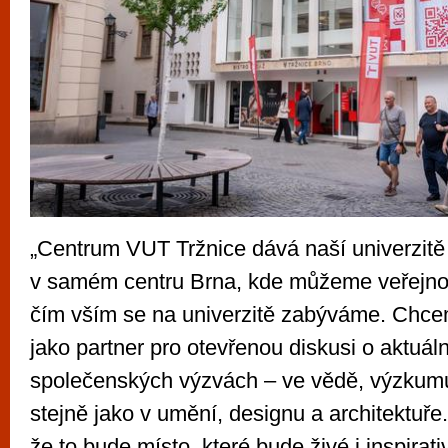
„Centrum VUT Tržnice dává naší univerzitě a
v samém centru Brna, kde můžeme veřejnos
čím vším se na univerzitě zabýváme. Chce
jako partner pro otevřenou diskusi o aktuál
společenských výzvách – ve vědě, výzkumu
stejně jako v umění, designu a architektuře
že to bude místo, které bude živé i inspirat