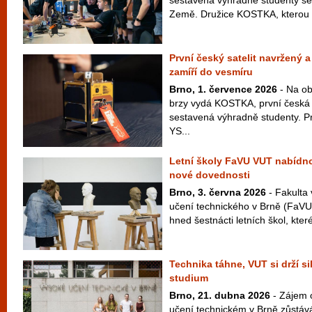
sestavená výhradně studenty se
Země. Družice KOSTKA, kterou vy
První český satelit navržený 
zamíří do vesmíru
Brno, 1. července 2026
- Na ob
brzy vydá KOSTKA, první česká 
sestavená výhradně studenty. P
YS...
Letní školy FaVU VUT nabídno
nové dovednosti
Brno, 3. června 2026
- Fakulta
učení technického v Brně (FaVU V
hned šestnácti letních škol, které
Technika táhne, VUT si drží s
studium
Brno, 21. dubna 2026
- Zájem 
učení technickém v Brně zůstává