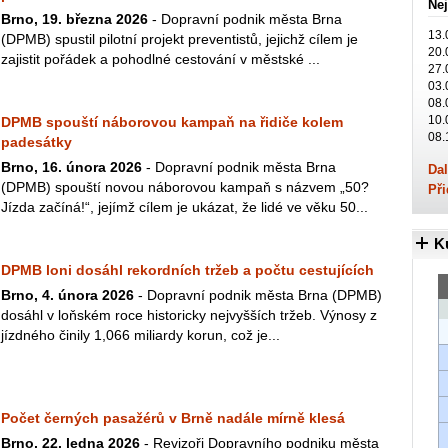
Nej
Brno, 19. března 2026
- Dopravní podnik města Brna
13.
(DPMB) spustil pilotní projekt preventistů, jejichž cílem je
20.
zajistit pořádek a pohodlné cestování v městské ...
27.
03.
08.
10.
DPMB spouští náborovou kampaň na řidiče kolem
08.
padesátky
Brno, 16. února 2026
- Dopravní podnik města Brna
Dal
(DPMB) spouští novou náborovou kampaň s názvem „50?
Při
Jízda začíná!“, jejímž cílem je ukázat, že lidé ve věku 50...
K
DPMB loni dosáhl rekordních tržeb a počtu cestujících
Brno, 4. února 2026
- Dopravní podnik města Brna (DPMB)
dosáhl v loňském roce historicky nejvyšších tržeb. Výnosy z
jízdného činily 1,066 miliardy korun, což je...
Počet černých pasažérů v Brně nadále mírně klesá
Brno, 22. ledna 2026
- Revizoři Dopravního podniku města