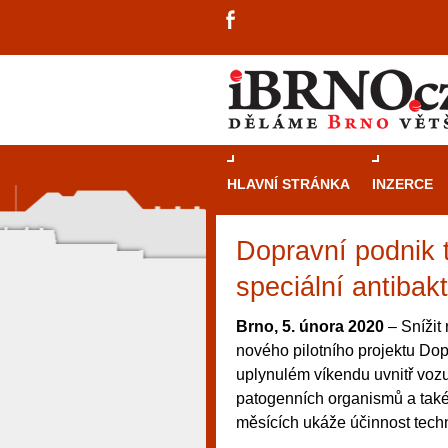
HLAVNÍ STRÁNKA
INZERCE
Dopravní podnik 
speciální antibakt
Brno, 5. února 2020
– Snížit 
nového pilotního projektu Do
uplynulém víkendu uvnitř vozu 
patogenních organismů a také 
měsících ukáže účinnost tech
návštěvníky, tak pro příležitostné h