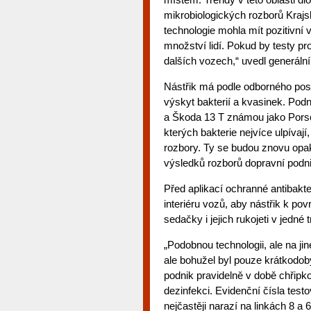
mikrobiologických rozborů Kraj
technologie mohla mít pozitivní 
množství lidí. Pokud by testy pr
dalších vozech,“ uvedl generáln
Nástřik má podle odborného po
výskyt bakterií a kvasinek. Podn
a Škoda 13 T známou jako Porsch
kterých bakterie nejvíce ulpívají
rozbory. Ty se budou znovu opa
výsledků rozborů dopravní podni
Před aplikací ochranné antibakte
interiéru vozů, aby nástřik k po
sedačky i jejich rukojeti v jedné 
„Podobnou technologii, ale na jin
ale bohužel byl pouze krátkodobý
podnik pravidelně v době chřipk
dezinfekci. Evidenční čísla test
nejčastěji narazí na linkách 8 a 6