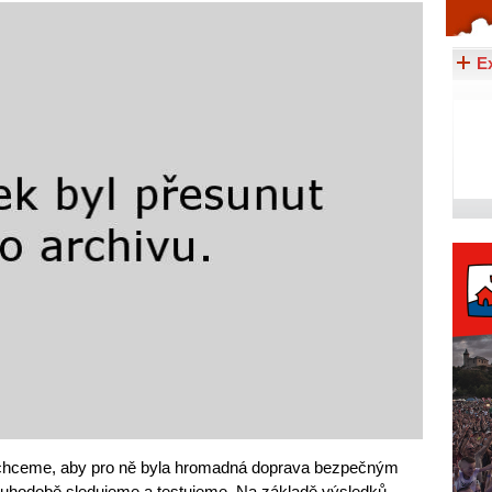
Celý článek...
E
a chceme, aby pro ně byla hromadná doprava bezpečným
louhodobě sledujeme a testujeme. Na základě výsledků