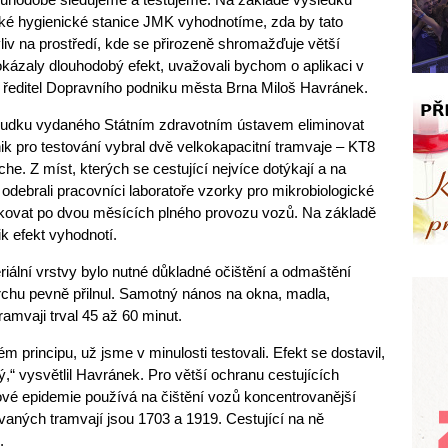
ské hygienické stanice JMK vyhodnotíme, zda by tato
vliv na prostředí, kde se přirozeně shromažďuje větší
okázaly dlouhodobý efekt, uvažovali bychom o aplikaci v
í ředitel Dopravního podniku města Brna Miloš Havránek.
sudku vydaného Státním zdravotním ústavem eliminovat
ik pro testování vybral dvě velkokapacitní tramvaje – KT8
e. Z míst, kterých se cestující nejvíce dotýkají a na
, odebrali pracovníci laboratoře vzorky pro mikrobiologické
kovat po dvou měsících plného provozu vozů. Na základě
k efekt vyhodnotí.
riální vrstvy bylo nutné důkladné očištění a odmaštění
vrchu pevně přilnul. Samotný nános na okna, madla,
tramvaji trval 45 až 60 minut.
ém principu, už jsme v minulosti testovali. Efekt se dostavil,
,“ vysvětlil Havránek. Pro větší ochranu cestujících
ové epidemie používá na čištění vozů koncentrovanější
ovaných tramvají jsou 1703 a 1919. Cestující na ně
.