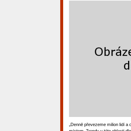
„Denně převezeme milion lidí 
místem. Trendy v této oblasti d