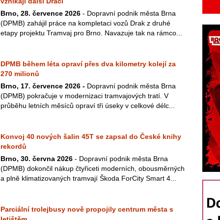
vznikají další Draci
Brno, 28. července 2026
- Dopravní podnik města Brna
(DPMB) zahájil práce na kompletaci vozů Drak z druhé
etapy projektu Tramvaj pro Brno. Navazuje tak na rámco...
DPMB během léta opraví přes dva kilometry kolejí za
270 milionů
Brno, 17. července 2026 -
Dopravní podnik města Brna
(DPMB) pokračuje v modernizaci tramvajových tratí. V
průběhu letních měsíců opraví tři úseky v celkové délc...
Konvoj 40 nových šalin 45T se zapsal do České knihy
rekordů
Brno, 30. června 2026
- Dopravní podnik města Brna
(DPMB) dokončil nákup čtyřiceti moderních, obousměrných
a plně klimatizovaných tramvají Škoda ForCity Smart 4...
Parciální trolejbusy nově propojily centrum města s
letištěm