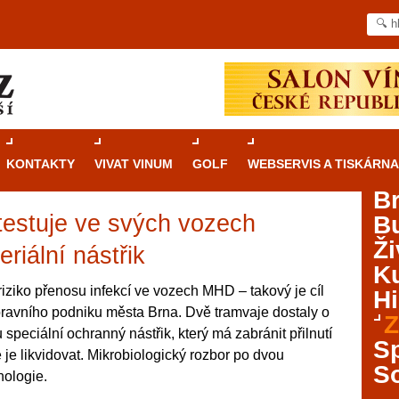
KONTAKTY
VIVAT VINUM
GOLF
WEBSERVIS A TISKÁRNA
B
testuje ve svých vozech
B
Průvodce
kasinovými hrami v Brně: Od
Ži
rulety po video automaty
eriální nástřik
Ku
Brno je městem známým pro zajímavé památky, skvělé
riziko přenosu infekcí ve vozech MHD – takový je cíl
Hi
restaurace, divadla a univerzity. Mimo jiné je ale také
pravního podniku města Brna. Dvě tramvaje dostaly o
Z
místem, kde si můžete legálně a bezpečně vyzkoušet
speciální ochranný nástřik, který má zabránit přilnutí
různé kasinové hry. V neustále kvetoucí moravské
S
je likvidovat. Mikrobiologický rozbor po dvou
metropoli naleznete širokou nabídku her od klasické
S
nologie.
rulety až po moderní automaty jak pro pravidelné
ráče. V...