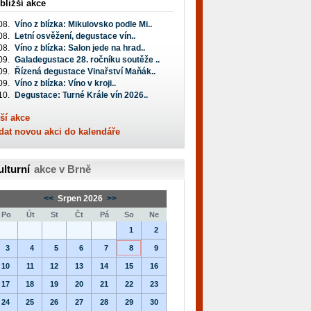
bližší akce
08.
Víno z blízka: Mikulovsko podle Mi..
08.
Letní osvěžení, degustace vín..
08.
Víno z blízka: Salon jede na hrad..
09.
Galadegustace 28. ročníku soutěže ..
09.
Řízená degustace Vinařství Maňák..
09.
Víno z blízka: Víno v kroji..
10.
Degustace: Turné Krále vín 2026..
ší akce
dat novou akci do kalendáře
ulturní
akce v Brně
<<
Srpen 2026
>>
Po
Út
St
Čt
Pá
So
Ne
1
2
3
4
5
6
7
8
9
10
11
12
13
14
15
16
17
18
19
20
21
22
23
24
25
26
27
28
29
30