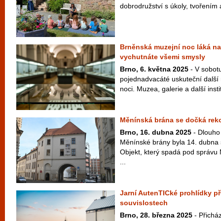
dobrodružství s úkoly, tvořením a
Brněnská muzejní noc láká na 
vychutnáte všemi smysly
Brno, 6. května 2025
- V sobotu
pojednadvacáté uskuteční další
noci. Muzea, galerie a další inst
Měnínská brána se dočká rek
Brno, 16. dubna 2025
- Dlouho
Měnínské brány byla 14. dubna 
Objekt, který spadá pod správu
...
Jarní AutenTICké prohlídky p
souvislostech
Brno, 28. března 2025
- Přicház