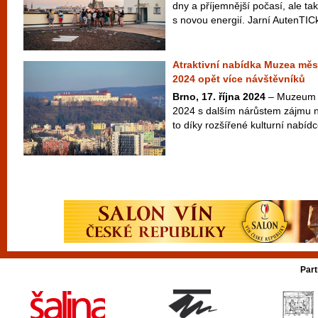
dny a příjemnější počasí, ale t
s novou energií. Jarní AutenTICk
Atraktivní nabídka Muzea měst
2024 opět více návštěvníků
Brno, 17. října 2024
– Muzeum m
2024 s dalším nárůstem zájmu n
to díky rozšířené kulturní nabídc
Part