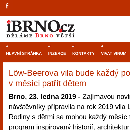
HLAVNÍ STRÁNKA
INZERCE
KONTAKTY
VIVAT VINUM
Löw-Beerova vila bude každý po
Průvodce
kasi
v měsíci patřit dětem
Brně: Od rulet
automaty
Brno, 23. ledna 2019
- Zajímavou novi
Brno je měs
návštěvníky připravila na rok 2019 vila
zajímavé p
Rodiny s dětmi se mohou každý měsíc tě
restaurace, div
program inspirovaný historií, architektur
Mimo jiné je ale také místem, kde si můžet