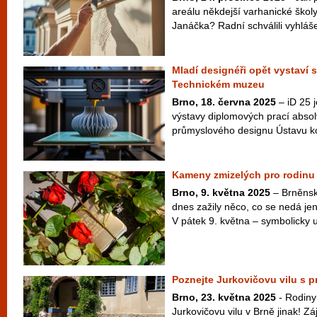
areálu někdejší varhanické ško
Janáčka? Radní schválili vyhláše
Mladí designéři opět vystaví 
Technickém muzeu
Brno, 18. června 2025
– iD 25 j
výstavy diplomových prací abso
průmyslového designu Ústavu kon
Kameny zmizelých pro rodinu
Brno, 9. května 2025
– Brněnsk
dnes zažily něco, co se nedá jen
V pátek 9. května – symbolicky u 
Poznejte Jurkovičovu vilu s 
Brno, 23. května 2025
- Rodiny
Jurkovičovu vilu v Brně jinak! 