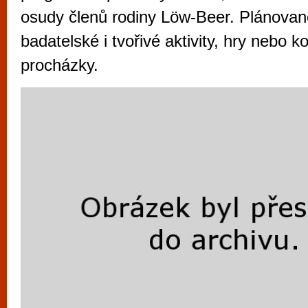
vyzkoušet různé kasinové hry. V neustál
osudy členů rodiny Löw-Beer. Plánova
metropoli naleznete širokou nabídku her o
badatelské i tvořivé aktivity, hry nebo
po moderní automaty jak pro pravidelné n
procházky.
příležitostné hráče. V...