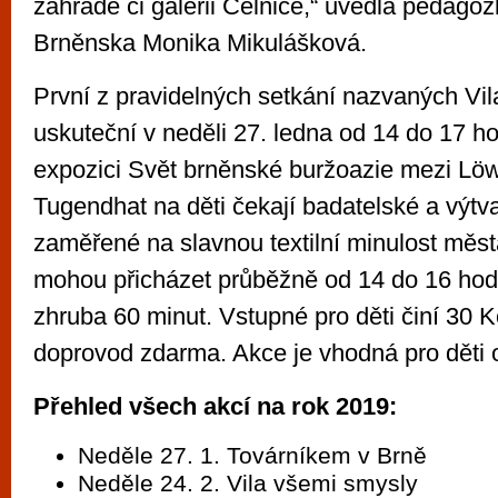
zahradě či galerii Celnice,“ uvedla pedag
Brněnska Monika Mikulášková.
První z pravidelných setkání nazvaných Vi
uskuteční v neděli 27. ledna od 14 do 17 ho
expozici Svět brněnské buržoazie mezi Lö
Tugendhat na děti čekají badatelské a výtva
zaměřené na slavnou textilní minulost měs
mohou přicházet průběžně od 14 do 16 hodi
zhruba 60 minut. Vstupné pro děti činí 30 K
doprovod zdarma. Akce je vhodná pro děti o
Přehled všech akcí na rok 2019:
Neděle 27. 1. Továrníkem v Brně
Neděle 24. 2. Vila všemi smysly