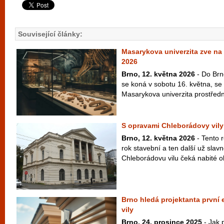
Související články:
Masarykova univerzita zve n
2026
Brno, 12. května 2026
- Do Brn
se koná v sobotu 16. května, se 
Masarykova univerzita prostřed
S opravami Chleborádovy vily 
Brno, 12. května 2026
- Tento r
rok stavební a ten další už slavn
Chleborádovu vilu čeká nabité o
Brno hledá projektanta první
vily
Brno, 24. prosince 2025
- Jak 