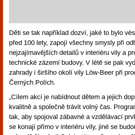
Děti se tak například dozví, jaké to bylo vést
před 100 lety, zapojí všechny smysly při od
nejzajímavějších detailů v interiéru vily a p
technické zázemí budovy. V létě se pak vy
zahrady i širšího okolí vily Löw-Beer při pr
Černých Polích.
„Cílem akcí je nabídnout dětem a jejich d
kvalitně a společně trávit volný čas. Progr
tak, aby spojoval zábavné a vzdělávací prv
se konají přímo v interiéru vily, jiné se bud