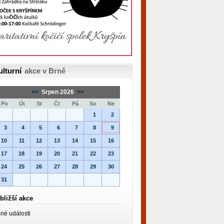
ulturní
akce v Brně
<<
Srpen 2026
>>
Po
Út
St
Čt
Pá
So
Ne
1
2
3
4
5
6
7
8
9
10
11
12
13
14
15
16
17
18
19
20
21
22
23
24
25
26
27
28
29
30
31
bližší akce
né události