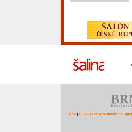
RSS
|
CCB
|
Tvorba webových stráne