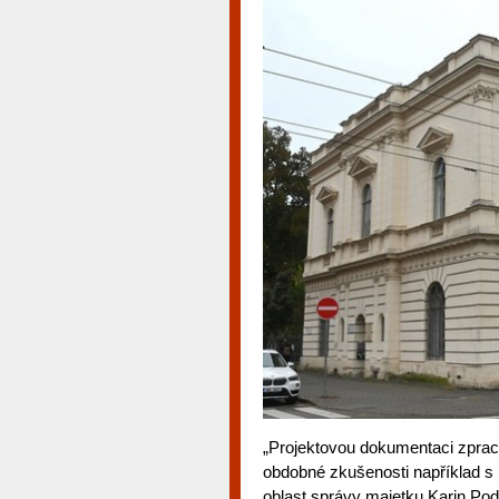
„Projektovou dokumentaci zpracu
obdobné zkušenosti například s
oblast správy majetku Karin Podi