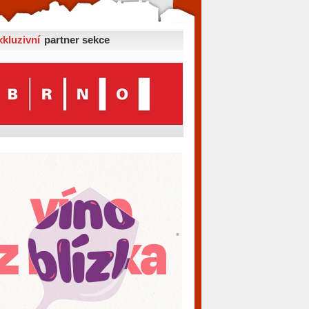
xkluzivní
partner sekce