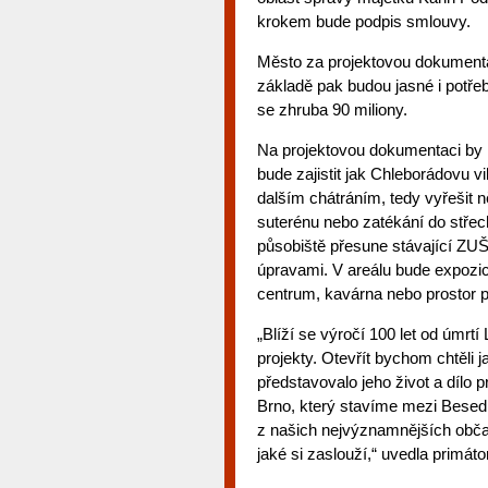
krokem bude podpis smlouvy.
Město za projektovou dokumentac
základě pak budou jasné i potře
se zhruba 90 miliony.
Na projektovou dokumentaci by 
bude zajistit jak Chleborádovu v
dalším chátráním, tedy vyřešit n
suterénu nebo zatékání do střec
působiště přesune stávající ZU
úpravami. V areálu bude expozic
centrum, kavárna nebo prostor pr
„Blíží se výročí 100 let od úmr
projekty. Otevřít bychom chtěli
představovalo jeho život a dílo p
Brno, který stavíme mezi Besed
z našich nejvýznamnějších občan
jaké si zaslouží,“ uvedla primá