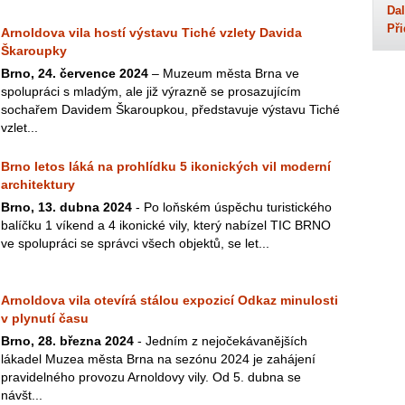
Dal
Při
Arnoldova vila hostí výstavu Tiché vzlety Davida
Škaroupky
Brno, 24. července 2024
– Muzeum města Brna ve
spolupráci s mladým, ale již výrazně se prosazujícím
sochařem Davidem Škaroupkou, představuje výstavu Tiché
vzlet...
Brno letos láká na prohlídku 5 ikonických vil moderní
architektury
Brno, 13. dubna 2024
- Po loňském úspěchu turistického
balíčku 1 víkend a 4 ikonické vily, který nabízel TIC BRNO
ve spolupráci se správci všech objektů, se let...
Arnoldova vila otevírá stálou expozicí Odkaz minulosti
v plynutí času
Brno, 28. března 2024
- Jedním z nejočekávanějších
lákadel Muzea města Brna na sezónu 2024 je zahájení
pravidelného provozu Arnoldovy vily. Od 5. dubna se
návšt...