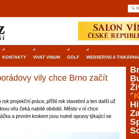
KONTAKTY
VIVAT VINUM
GOLF
WEBSERVIS A TISKÁRNA
B
orádovy vily chce Brno začít
B
Průvodce
kasinovými hrami v Brně: Od
Ži
rulety po video automaty
K
Brno je městem známým pro zajímavé památky, skvělé
 rok projekční práce, příští rok stavební a ten další už
Hi
restaurace, divadla a univerzity. Mimo jiné je ale také
dovu vilu čeká nabité období. Město v ní chce
Za
místem, kde si můžete legálně a bezpečně vyzkoušet
čka a prvním krokem jsou nutné opravy týkající se
různé kasinové hry. V neustále kvetoucí moravské
S
metropoli naleznete širokou nabídku her od klasické
S
rulety až po moderní automaty jak pro pravidelné
ráče. V...