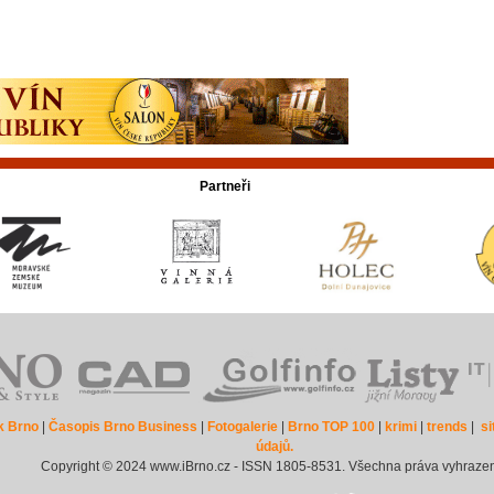
Partneři
k Brno
|
Časopis Brno Business
|
Fotogalerie
|
Brno TOP 100
|
krimi
|
trends
|
s
údajů.
Copyright © 2024 www.iBrno.cz - ISSN 1805-8531. Všechna práva vyhraze