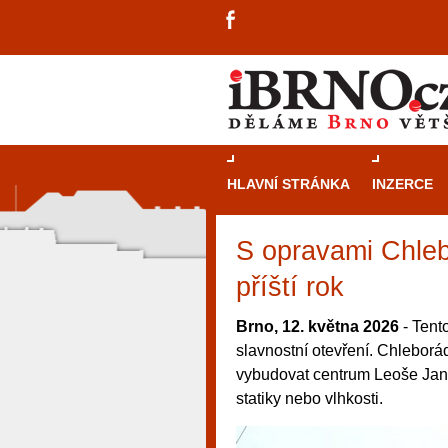
HLAVNÍ STRÁNKA
INZERCE
S opravami Chleb
příští rok
Brno, 12. května 2026
- Tento
slavnostní otevření. Chleborá
vybudovat centrum Leoše Janá
statiky nebo vlhkosti.
návštěvníky, tak pro příležitostné h