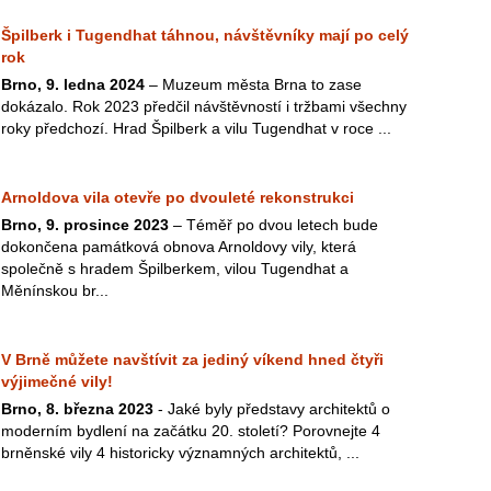
Špilberk i Tugendhat táhnou, návštěvníky mají po celý
rok
Brno, 9. ledna 2024
– Muzeum města Brna to zase
dokázalo. Rok 2023 předčil návštěvností i tržbami všechny
roky předchozí. Hrad Špilberk a vilu Tugendhat v roce ...
Arnoldova vila otevře po dvouleté rekonstrukci
Brno, 9. prosince 2023
– Téměř po dvou letech bude
dokončena památková obnova Arnoldovy vily, která
společně s hradem Špilberkem, vilou Tugendhat a
Měnínskou br...
V Brně můžete navštívit za jediný víkend hned čtyři
výjimečné vily!
Brno, 8. března 2023
- Jaké byly představy architektů o
moderním bydlení na začátku 20. století? Porovnejte 4
brněnské vily 4 historicky významných architektů, ...