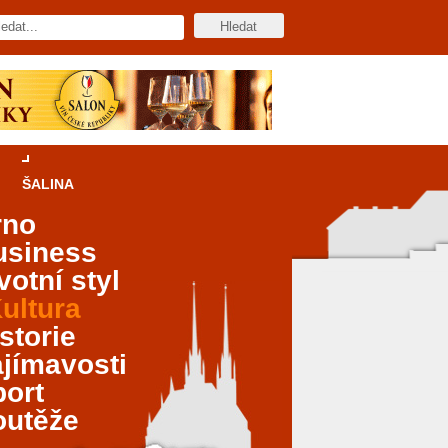
ŠALINA
rno
usiness
votní styl
ultura
storie
jímavosti
port
outěže