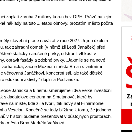
i zaplatí zhruba 2 miliony korun bez DPH. Právě na jejím
bné náklady na tuto 1. etapu obnovy, prozatím město počítá
měly stavební práce navázat v roce 2027. Jejich úkolem
ilu, tak zahradní domek (v němž žil Leoš Janáček) před
ěkteré staticky narušené prvky, odstranit vlhkost v
hy, opravit fasády a zdobné prvky. „Jakmile se na nové
Š varhanická, začne Muzeum města Brna i s vnitřními
e věnovaná Janáčkovi, koncertní sál, ale také dětské
o edukační aktivity,“ doplnila Podivinská.
tí Leoše Janáčka a k němu směřujeme i dva velké investiční
 jak skladatelovo centrum na Smetanově, které by
rávě na místě, kde žil a tvořil, tak nový sál Filharmonie
ní a Veselou. Konečně se tedy blížíme k tomu, že jednoho
ů v historii budeme prezentovat v důstojných prostorách,
torka města Brna Markéta Vaňková.