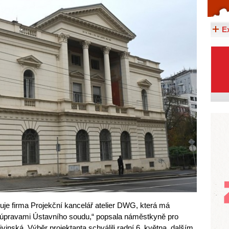
Celý článek...
E
je firma Projekční kancelář atelier DWG, která má
 úpravami Ústavního soudu,“ popsala náměstkyně pro
vinská. Výběr projektanta schválili radní 6. května, dalším