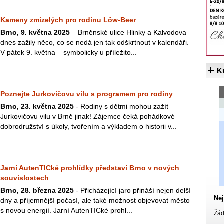
Kameny zmizelých pro rodinu Löw-Beer
Brno, 9. května 2025
– Brněnské ulice Hlinky a Kalvodova
dnes zažily něco, co se nedá jen tak odškrtnout v kalendáři.
V pátek 9. května – symbolicky u příležito...
K
Poznejte Jurkovičovu vilu s programem pro rodiny
Brno, 23. května 2025
- Rodiny s dětmi mohou zažít
Jurkovičovu vilu v Brně jinak! Zájemce čeká pohádkové
dobrodružství s úkoly, tvořením a výkladem o historii v...
Jarní AutenTICké prohlídky představí Brno v nových
souvislostech
Brno, 28. března 2025
- Přicházející jaro přináší nejen delší
Nej
dny a příjemnější počasí, ale také možnost objevovat město
s novou energií. Jarní AutenTICké prohl...
Žád