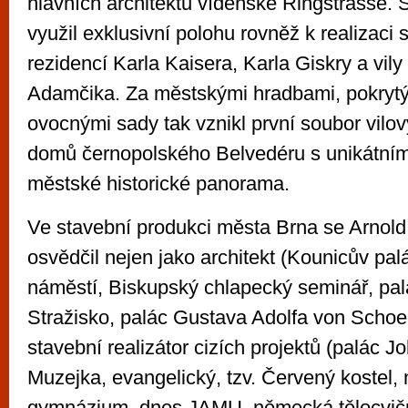
hlavních architektů vídeňské Ringstrasse. S
využil exklusivní polohu rovněž k realizaci
rezidencí Karla Kaisera, Karla Giskry a vily
Adamčika. Za městskými hradbami, pokrytý
ovocnými sady tak vznikl první soubor vilo
domů černopolského Belvedéru s unikátní
městské historické panorama.
Ve stavební produkci města Brna se Arnol
osvědčil nejen jako architekt (Kounicův p
náměstí, Biskupský chlapecký seminář, pa
Stražisko, palác Gustava Adolfa von Schoell
stavební realizátor cizích projektů (palác J
Muzejka, evangelický, tzv. Červený kostel
gymnázium, dnes JAMU, německá tělocvič