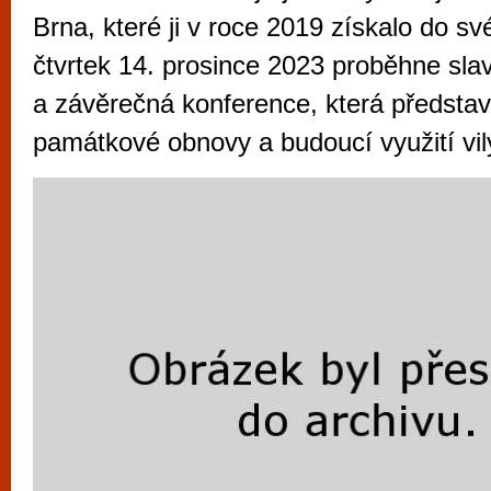
vyzkoušet různé kasinové hry. V neustál
Brna, které ji v roce 2019 získalo do sv
metropoli naleznete širokou nabídku her o
čtvrtek 14. prosince 2023 proběhne sla
po moderní automaty jak pro pravidelné n
a závěrečná konference, která představ
příležitostné hráče. V...
památkové obnovy a budoucí využití vil