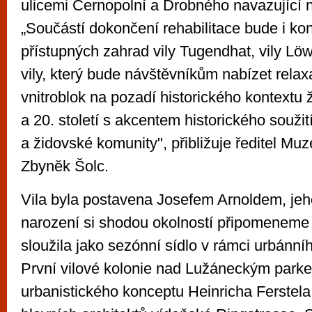
ulicemi Černopolní a Drobného navazující 
„Součástí dokončení rehabilitace bude i ko
přístupných zahrad vily Tugendhat, vily Lö
vily, který bude návštěvníkům nabízet relax
vnitroblok na pozadí historického kontextu ž
a 20. století s akcentem historického souži
a židovské komunity", přibližuje ředitel M
Zbyněk Šolc.
Vila byla postavena Josefem Arnoldem, jeh
narození si shodou okolností připomeneme 
sloužila jako sezónní sídlo v rámci urbánní
První vilové kolonie nad Lužáneckým parkem
urbanistického konceptu Heinricha Ferstela