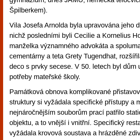
Špilberkem).
Vila Josefa Arnolda byla upravována jeho da
nichž posledními byli Cecilie a Kornelius Ho
manželka významného advokáta a spolumaj
cementárny a teta Grety Tugendhat, rozšířil
deco s prvky secese. V 50. letech byl dům 
potřeby mateřské školy.
Památková obnova komplikované přistavov
struktury si vyžádala specifické přístupy a 
nejnáročnějším souborům prací patřilo stat
objektu, a to vnější i vnitřní. Specifický res
vyžádala krovová soustava a hrázděné zdiv