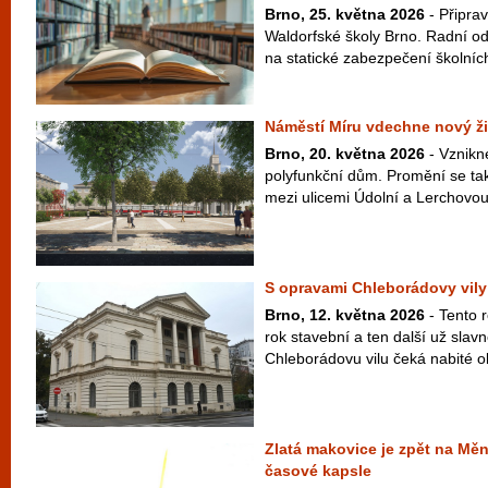
Brno, 25. května 2026
- Připrav
Waldorfské školy Brno. Radní ods
na statické zabezpečení školních 
Náměstí Míru vdechne nový ži
Brno, 20. května 2026
- Vznikn
polyfunkční dům. Promění se tak
mezi ulicemi Údolní a Lerchovou
S opravami Chleborádovy vily 
Brno, 12. května 2026
- Tento r
rok stavební a ten další už slavn
Chleborádovu vilu čeká nabité o
Zlatá makovice je zpět na Mě
časové kapsle