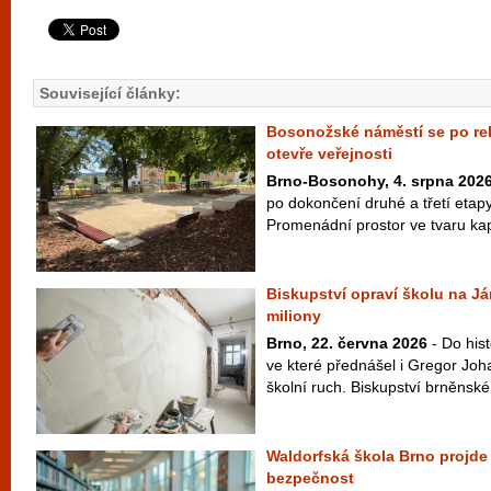
Související články:
Bosonožské náměstí se po rek
otevře veřejnosti
Brno-Bosonohy, 4. srpna 202
po dokončení druhé a třetí etap
Promenádní prostor ve tvaru kapk
Biskupství opraví školu na Já
miliony
Brno, 22. června 2026
- Do his
ve které přednášel i Gregor Joh
školní ruch. Biskupství brněnské 
Waldorfská škola Brno projde o
bezpečnost