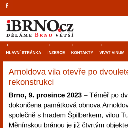
HLAVNÍ STRÁNKA
INZERCE
KONTAKTY
VIVAT VINUM
Arnoldova vila otevře po dvoulet
Průvodce
kasi
rekonstrukci
Brně: Od rulet
automaty
Brno, 9. prosince 2023
– Téměř po dv
Brno je měs
dokončena památková obnova Arnoldovy 
zajímavé p
společně s hradem Špilberkem, vilou T
restaurace, div
Měnínskou bránou je již čtvrtým obje
Mimo jiné je ale také místem, kde si můžet