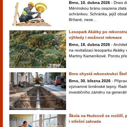
Brno, 10. dubna 2026
- Dnes d
Měnínskou bránu osazena zlatá
schránkou. Schránka, jejíž obsah
Brňané, nese...
Lesopark Akátky po rekonstru
výhledy i možnost rekreace
Brno, 18. dubna 2026
- Archite
na revitalizaci lesoparku Akátk
Martiny Kameníkové. Porotu přes
Brno chystá rekonstrukci Štef
Brno, 30. března 2026
- Připrav
významné brněnské tepny. Radní 
investičního záměru na generáln
Škola na Hudcově se rozšíří,
i střešní zahrada