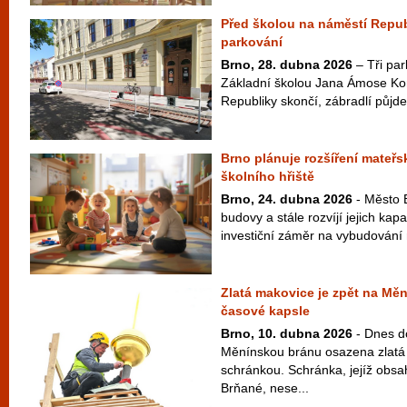
Před školou na náměstí Republ
parkování
Brno, 28. dubna 2026
– Tři par
Základní školou Jana Ámose K
Republiky skončí, zábradlí půjde
Brno plánuje rozšíření mateřs
školního hřiště
Brno, 24. dubna 2026
- Město B
budovy a stále rozvíjí jejich kapa
investiční záměr na vybudování 
Zlatá makovice je zpět na Mě
časové kapsle
Brno, 10. dubna 2026
- Dnes d
Měnínskou bránu osazena zlatá
schránkou. Schránka, jejíž obsah
Brňané, nese...