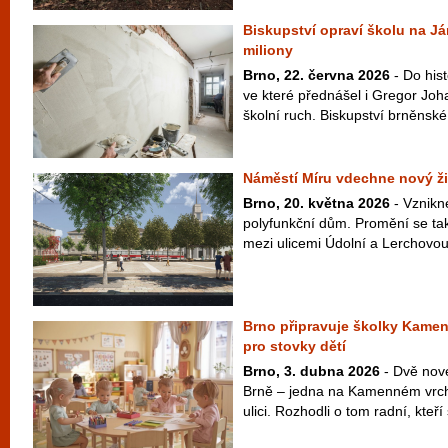
Biskupství opraví školu na Já
miliony
Brno, 22. června 2026
- Do his
ve které přednášel i Gregor Joh
školní ruch. Biskupství brněnské 
Náměstí Míru vdechne nový ži
Brno, 20. května 2026
- Vznikn
polyfunkční dům. Promění se tak
mezi ulicemi Údolní a Lerchovou
Brno připravuje školky Kamen
pro stovky dětí
Brno, 3. dubna 2026
- Dvě nové
Brně – jedna na Kamenném vrch
ulici. Rozhodli o tom radní, kteří 