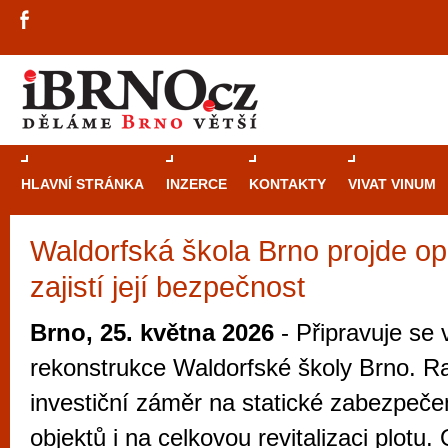
HLAVNÍ STRÁNKA
INZERCE
KONTAKTY
VIVAT VINUM
Waldorfská škola Brno projde op
Průvodce
kasi
zajistí její bezpečnost
Brně: Od rulet
automaty
Brno, 25. května 2026
- Připravuje se 
Brno je měs
rekonstrukce Waldorfské školy Brno. Ra
zajímavé p
investiční záměr na statické zabezpeče
restaurace, div
objektů i na celkovou revitalizaci plot
Mimo jiné je ale také místem, kde si můžet