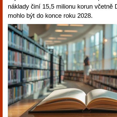
vyzkoušet různé kasinové hry. V neustál
náklady činí 15,5 milionu korun včetně
metropoli naleznete širokou nabídku her o
mohlo být do konce roku 2028.
po moderní automaty jak pro pravidelné n
příležitostné hráče. V...