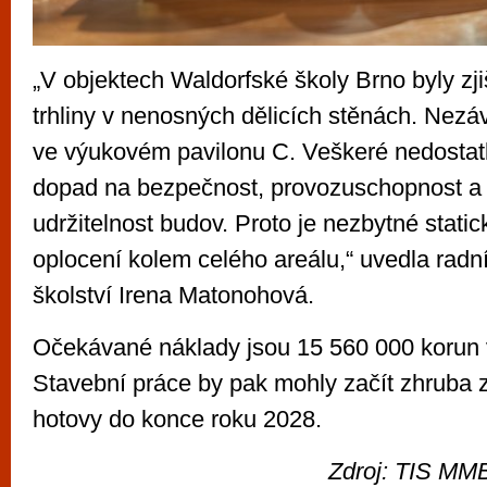
„V objektech Waldorfské školy Brno byly zji
trhliny v nenosných dělicích stěnách. Nezáv
ve výukovém pavilonu C. Veškeré nedostat
dopad na bezpečnost, provozuschopnost a
udržitelnost budov. Proto je nezbytné statick
oplocení kolem celého areálu,“ uvedla radní
školství Irena Matonohová.
Očekávané náklady jsou 15 560 000 korun
Stavební práce by pak mohly začít zhruba z
hotovy do konce roku 2028.
Zdroj: TIS MMB