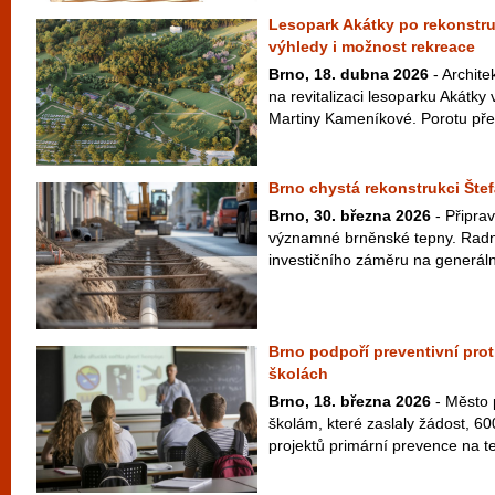
Lesopark Akátky po rekonstru
výhledy i možnost rekreace
Brno, 18. dubna 2026
- Archite
na revitalizaci lesoparku Akátk
Martiny Kameníkové. Porotu přes
Brno chystá rekonstrukci Štef
Brno, 30. března 2026
- Připrav
významné brněnské tepny. Radní 
investičního záměru na generáln
Brno podpoří preventivní pro
školách
Brno, 18. března 2026
- Město 
školám, které zaslaly žádost, 600
projektů primární prevence na te