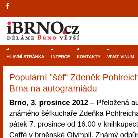
HLAVNÍ STRÁNKA
INZERCE
KONTAKTY
VIVAT VINUM
Populární "šéf" Zdeněk Pohlreich
Průvodce
kasi
Brna na autogramiádu
Brně: Od rulet
automaty
Brno, 3. prosince 2012
– Přeložená a
Brno je měs
známého šéfkuchaře Zdeňka Pohlreicha
zajímavé p
pátek 7. prosince od 16.00 v knihkupec
restaurace, div
Caffé v brněnské Olympii. Známý odpůr
Mimo jiné je ale také místem, kde si můžet