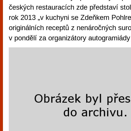
vyzkoušet různé kasinové hry. V neustál
českých restauracích zde představí stol
metropoli naleznete širokou nabídku her o
rok 2013 „v kuchyni se Zdeňkem Pohlre
po moderní automaty jak pro pravidelné n
originálních receptů z nenáročných suro
příležitostné hráče. V...
v pondělí za organizátory autogramiád