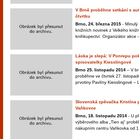
V Brně proběhne setkání s au
čtvrtku
Brno, 24. března 2015
- Minulý 
knižních novinek z Velkého knižn
knihkupectví. Organizátor akce – 
Láska je slepá: V Ponrepu pok
spisovatelky Kiesslingové
Brno 25. listopadu 2014
– V b
proběhne ve čtvrtek 27. listopad
prvotiny Pavlíny Kiesslingové – L
Slovenská zpěvačka Kristína 
Vaňkovce
Brno, 18. listopadu 2014
- U př
výběrového alba „Tien aj“ probě
nákupním centru Vaňkovka od 17