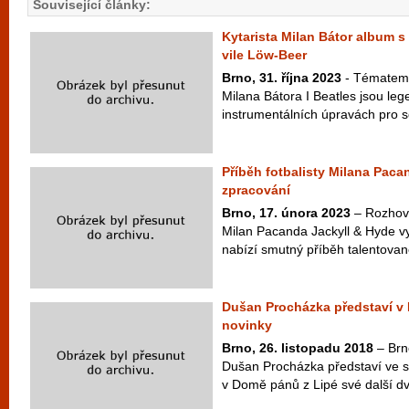
Související články:
Kytarista Milan Bátor album s
vile Löw-Beer
Brno, 31. října 2023
- Tématem 
Milana Bátora I Beatles jsou le
instrumentálních úpravách pro só
Příběh fotbalisty Milana Paca
zpracování
Brno, 17. února 2023
– Rozhov
Milan Pacanda Jackyll & Hyde vy
nabízí smutný příběh talentovan
Dušan Procházka představí v 
novinky
Brno, 26. listopadu 2018
– Brně
Dušan Procházka představí ve s
v Domě pánů z Lipé své další dvě