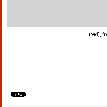
(red), f