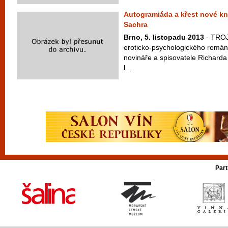
Autogramiáda a křest nové k
Sachra
Brno, 5. listopadu 2013
- TROJ
eroticko-psychologického románu
novináře a spisovatele Richarda 
l...
Part