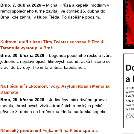
Brno, 7. dubna 2026
– Michal Hrůza a kapela Imodium v
rámci společného turné zavítají ve čtvrtek 16. dubna do
Brna, kde zahrají v klubu Fléda. Po úspěšné podzim...
Kultovní upíři z baru Titty Twister se vracejí: Tito &
Tarantula vystoupí v Brně
Brno, 30. března 2026
– Legenda pouštního rocku a tvůrci
jednoho z nejslavnějších filmových soundtracků historie se
vrací do Evropy. Tito & Tarantula, kapela ne...
Na Flédu míří Ektomorf, Ivory, Asylum Road i Memoria
Damnata
Brno, 25. března 2026
– Jedinečný mix drtivého groove
metalu, thrashových vlivů a tradičních romských prvků
přiveze 3. dubna na brněnskou Flédu maďarská kapela ...
Německý producent Fejká míří na Flédu spolu s