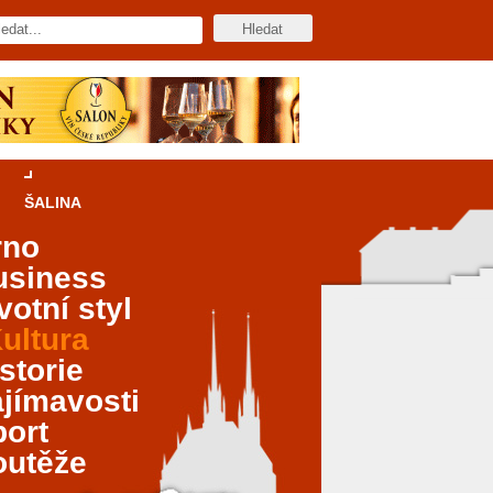
ŠALINA
rno
usiness
votní styl
ultura
storie
jímavosti
port
outěže