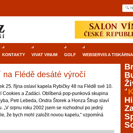
KONTAKTY
VIVAT VINUM
GOLF
WEBSERVIS A TISKÁRNA
B
í na Flédě desáté výročí
B
Průvodce
kasinovými hrami v Brně: Od
Ži
rulety po video automaty
tek 25. října oslaví kapela Rybičky 48 na Flédě své 10.
K
aví Cookies a Zadáci. Oblíbená pop-punková skupina
Brno je městem známým pro zajímavé památky, skvělé
Hi
yba, Petr Lebeda, Ondra Štorek a Honza Štrup slaví
restaurace, divadla a univerzity. Mimo jiné je ale také
Za
ku. „V srpnu roku 2002 jsem se rozhodnul po jedný
místem, kde si můžete legálně a bezpečně vyzkoušet
různé kasinové hry. V neustále kvetoucí moravské
S
le, že bych mohl založit novou kapelu,“ vzpomíná
metropoli naleznete širokou nabídku her od klasické
S
rulety až po moderní automaty jak pro pravidelné
ráče. V...