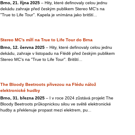
Brno, 21. října 2025
– Hity, které definovaly celou jednu
dekádu zahraje před českým publikem Stereo MC's na
"True to Life Tour". Kapela je vnímána jako britští...
Stereo MC's míří na True to Life Tour do Brna
Brno, 12. června 2025
– Hity, které definovaly celou jednu
dekádu, zahraje v listopadu na Flédě před českým publikem
Stereo MC's na "True to Life Tour". Britští...
The Bloody Beetroots přivezou na Flédu nálož
elektronické hudby
Brno, 31. března 2025
– I v roce 2024 zůstává projekt The
Bloody Beetroots průkopnickou silou ve světě elektronické
hudby a překlenuje propast mezi elektrem, pu...