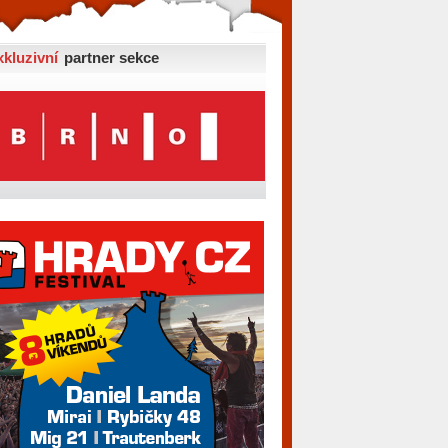
xkluzivní
partner sekce