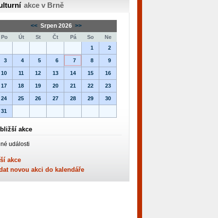
ulturní
akce v Brně
<<
Srpen 2026
>>
Po
Út
St
Čt
Pá
So
Ne
1
2
3
4
5
6
7
8
9
10
11
12
13
14
15
16
17
18
19
20
21
22
23
24
25
26
27
28
29
30
31
bližší akce
né události
ší akce
dat novou akci do kalendáře