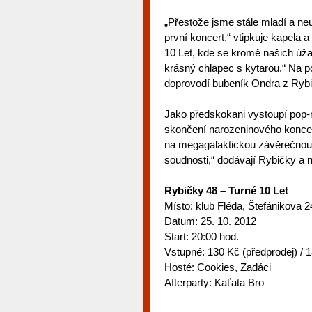
„Přestože jsme stále mladí a neuv
první koncert,“ vtipkuje kapela
10 Let, kde se kromě našich úža
krásný chlapec s kytarou.“ Na p
doprovodí bubeník Ondra z Rybi
Jako předskokani vystoupí pop-r
skončení narozeninového koncert
na megagalaktickou závěrečnou a
soudnosti,“ dodávají Rybičky a n
Rybičky 48 – Turné 10 Let
Místo: klub Fléda, Štefánikova 2
Datum: 25. 10. 2012
Start: 20:00 hod.
Vstupné: 130 Kč (předprodej) / 
Hosté: Cookies, Zadáci
Afterparty: Kaťata Bro