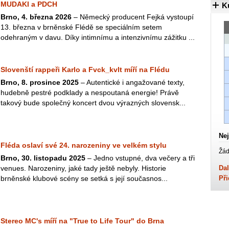
MUDAKI a PDCH
K
Brno, 4. března 2026
– Německý producent Fejká vystoupí
13. března v brněnské Flédě se speciálním setem
odehraným v davu. Díky intimnímu a intenzivnímu zážitku ...
Slovenští rappeři Karlo a Fvck_kvlt míří na Flédu
Brno, 8. prosince 2025
– Autentické i angažované texty,
hudebně pestré podklady a nespoutaná energie! Právě
takový bude společný koncert dvou výrazných slovensk...
Nej
Fléda oslaví své 24. narozeniny ve velkém stylu
Žád
Brno, 30. listopadu 2025
– Jedno vstupné, dva večery a tři
venues. Narozeniny, jaké tady ještě nebyly. Historie
Dal
brněnské klubové scény se setká s její současnos...
Při
Stereo MC's míří na "True to Life Tour" do Brna