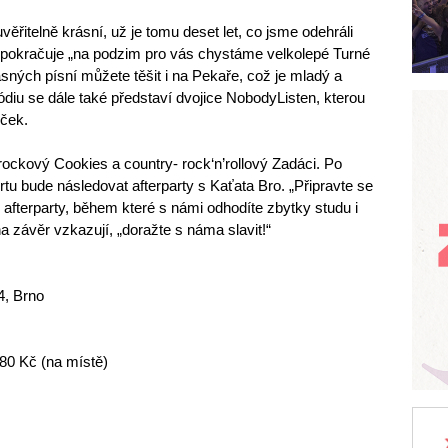
ěřitelně krásní, už je tomu deset let, co jsme odehráli
 a pokračuje „na podzim pro vás chystáme velkolepé Turné
sných písní můžete těšit i na Pekaře, což je mladý a
ódiu se dále také představí dvojice NobodyListen, kterou
ček.
ockový Cookies a country- rock‘n’rollový Zadáci. Po
u bude následovat afterparty s Kaťata Bro. „Připravte se
fterparty, během které s námi odhodíte zbytky studu i
a závěr vzkazují, „doražte s náma slavit!“
4, Brno
180 Kč (na místě)