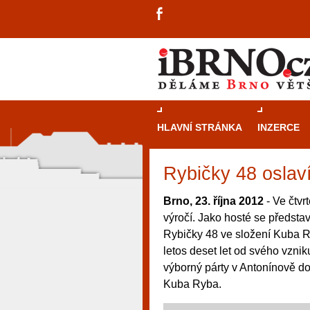
HLAVNÍ STRÁNKA
INZERCE
Rybičky 48 oslav
Brno, 23. října 2012
- Ve čtvr
výročí. Jako hosté se předst
Rybičky 48 ve složení Kuba R
letos deset let od svého vzni
výborný párty v Antonínově do
Kuba Ryba.
návštěvníky, tak pro příležitostné h