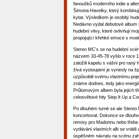
fanoušků moderního indie a alte
Šimona Havelky, který kombinuj
kytar. Výsledkem je osobitý hudeb
Nedávno vydal debutové album 
hudební vlivy, které ovlivňují mo
propojující křehké emoce s mode
Stereo MC's se na hudební scéně 
názvem 33-45-78 vyšlo v roce 19
založili kapelu s vášní pro raný 
živá vystoupení je vynesly na š
uzpůsobili svému vlastnímu pojet
známe dodnes, tedy jako energ
Průlomovým albem byla jejich tř
celosvětové hity Step It Up a Co
Po dlouhém turné se ale Stereo M
koncertovat. Dokonce se dlouho s
remixy pro Madonnu nebo třeba 
vydávání vlastních alb se vrátil
úspěšném návratu na scénu zahr