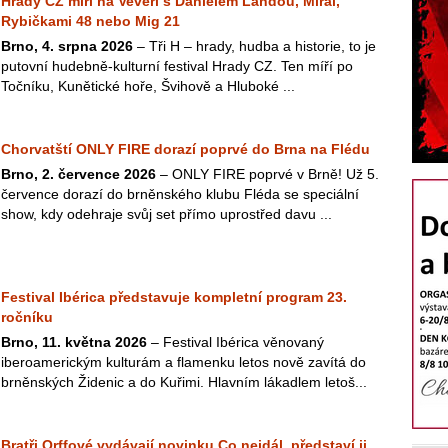
Hrady CZ míří na Veveří s Danielem Landou, Mirai,
Rybičkami 48 nebo Mig 21
Brno, 4. srpna 2026
– Tři H – hrady, hudba a historie, to je
putovní hudebně-kulturní festival Hrady CZ. Ten míří po
Točníku, Kunětické hoře, Švihově a Hluboké ...
Chorvatští ONLY FIRE dorazí poprvé do Brna na Flédu
Brno, 2. července 2026
– ONLY FIRE poprvé v Brně! Už 5.
července dorazí do brněnského klubu Fléda se speciální
show, kdy odehraje svůj set přímo uprostřed davu ...
Festival Ibérica představuje kompletní program 23.
ročníku
Brno, 11. května 2026
– Festival Ibérica věnovaný
iberoamerickým kulturám a flamenku letos nově zavítá do
brněnských Židenic a do Kuřimi. Hlavním lákadlem letoš...
Bratři Orffové vydávají novinku Co nejdál, představí ji