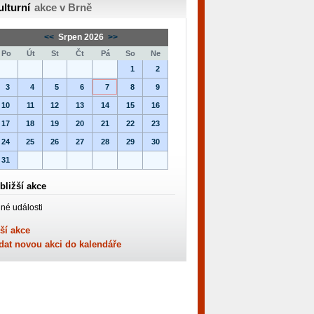
ulturní
akce v Brně
<<
Srpen 2026
>>
Po
Út
St
Čt
Pá
So
Ne
1
2
3
4
5
6
7
8
9
10
11
12
13
14
15
16
17
18
19
20
21
22
23
24
25
26
27
28
29
30
31
bližší akce
né události
ší akce
dat novou akci do kalendáře