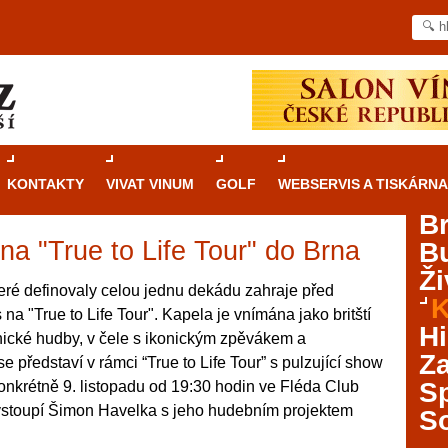
KONTAKTY
VIVAT VINUM
GOLF
WEBSERVIS A TISKÁRNA
B
na "True to Life Tour" do Brna
B
Průvodce
kasinovými hrami v Brně: Od
Ži
rulety po video automaty
teré definovaly celou jednu dekádu zahraje před
K
a "True to Life Tour". Kapela je vnímána jako britští
Brno je městem známým pro zajímavé památky, skvělé
Hi
nické hudby, v čele s ikonickým zpěvákem a
restaurace, divadla a univerzity. Mimo jiné je ale také
Za
představí v rámci “True to Life Tour” s pulzující show
místem, kde si můžete legálně a bezpečně vyzkoušet
různé kasinové hry. V neustále kvetoucí moravské
S
 konkrétně 9. listopadu od 19:30 hodin ve Fléda Club
metropoli naleznete širokou nabídku her od klasické
ystoupí Šimon Havelka s jeho hudebním projektem
S
rulety až po moderní automaty jak pro pravidelné
ráče. V...