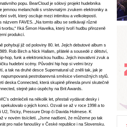
rnativního popu. BearCloud je sólový projekt hudebníka
e jemnou melancholii s vrstevnatým zvukem elektroniky a
ní svět, který osciluje mezi intimitou a velkolepostí.
s názvem FAVES. „Na tomto albu se setkávají různé
ji tvorbu,“ říká Šimon Havelka, který tvoří hudbu přirozeně
rní produkcí.
pohybují již od poloviny 80. let. Jejich debutové album s
89. Rob Birch a Nick Hallam, přátelé a sousedé z dětství,
hip-hop, funk a elektronickou hudbu. Jejich inovativní zvuk a
pičku hudební scény. Původní hip hop si velmi brzy
í, a tak na druhé desce Supernatural už zněli tak, jak je
ií napumpovaná pestrobarevná směsice všemožných stylů.
etí deska Connected, která skupině přinesla první skutečně
nnected, stejně jako úspěchy na Brit Awards.
C's odmlečeli na několik let, přestali vydávat desky i
pekulovalo o jejich konci. Ozvali se až v roce 1998 a to
i U2, Tricky, Pressure Drop či Davida Holmese. K
i až v novém tisíciletí. „Jsme nadšení, že můžeme po tak
át pro naše fanoušky v České republice i na Slovensku.