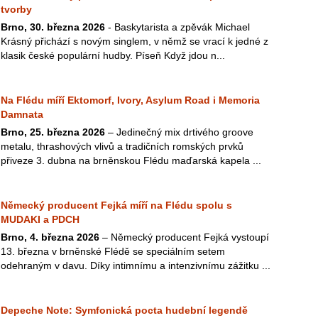
tvorby
Brno, 30. března 2026
- Baskytarista a zpěvák Michael
Krásný přichází s novým singlem, v němž se vrací k jedné z
klasik české populární hudby. Píseň Když jdou n...
Na Flédu míří Ektomorf, Ivory, Asylum Road i Memoria
Damnata
Brno, 25. března 2026
– Jedinečný mix drtivého groove
metalu, thrashových vlivů a tradičních romských prvků
přiveze 3. dubna na brněnskou Flédu maďarská kapela ...
Německý producent Fejká míří na Flédu spolu s
MUDAKI a PDCH
Brno, 4. března 2026
– Německý producent Fejká vystoupí
13. března v brněnské Flédě se speciálním setem
odehraným v davu. Díky intimnímu a intenzivnímu zážitku ...
Depeche Note: Symfonická pocta hudební legendě