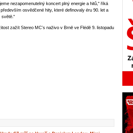
ujeme nezapomenutelný koncert plný energie a hitů,“ říká
především osvědčené hity, které definovaly éru 90. let a
 světě.“
žitost zažít Stereo MC's naživo v Brně ve Flédě 9. listopadu