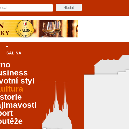
ŠALINA
rno
usiness
votní styl
ultura
storie
jímavosti
port
outěže