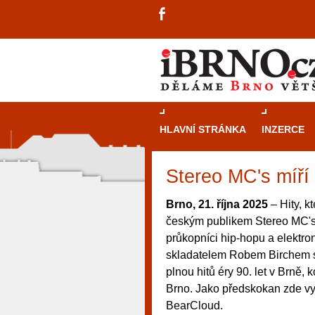
HLAVNÍ STRÁNKA
INZERCE
Stereo MC's míří 
Brno, 21. října 2025
– Hity, k
českým publikem Stereo MC's n
průkopníci hip-hopu a elektro
skladatelem Robem Birchem se 
plnou hitů éry 90. let v Brně,
Brno. Jako předskokan zde v
BearCloud.
návštěvníky, tak pro příležitostné h