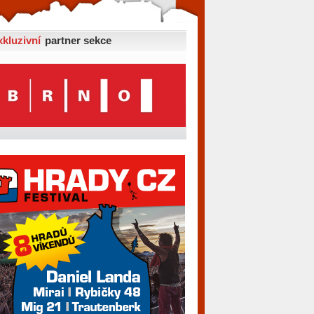
xkluzivní
partner sekce