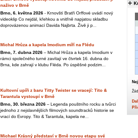
K
naživo v Brně
Brno, 6. května 2026
- Krnovští Bratři Orffové uvádí nový
videoklip Co nejdál, křehkou a vnitřně napjatou skladbu
doprovázenou animací Davida Najbrta. Živě ji p...
Michal Hrůza a kapela Imodium míří na Flédu
Brno, 7. dubna 2026
– Michal Hrůza a kapela Imodium v
rámci společného turné zavítají ve čtvrtek 16. dubna do
Brna, kde zahrají v klubu Fléda. Po úspěšné podzim...
Nej
Kultovní upíři z baru Titty Twister se vracejí: Tito &
Žád
Tarantula vystoupí v Brně
Dal
Brno, 30. března 2026
– Legenda pouštního rocku a tvůrci
Při
jednoho z nejslavnějších filmových soundtracků historie se
vrací do Evropy. Tito & Tarantula, kapela ne...
Michael Krásný představí v Brně novou etapu své