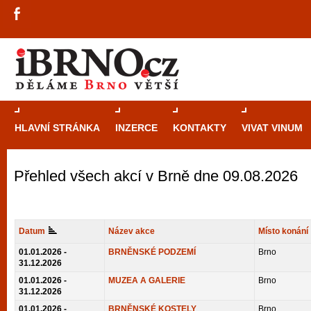
HLAVNÍ STRÁNKA
INZERCE
KONTAKTY
VIVAT VINUM
Přehled všech akcí v Brně dne 09.08.2026
Průvodce
kasi
Brně: Od rulet
automaty
Datum
Název akce
Místo konání
Brno je měs
01.01.2026 -
BRNĚNSKÉ PODZEMÍ
Brno
31.12.2026
zajímavé p
01.01.2026 -
MUZEA A GALERIE
Brno
restaurace, div
31.12.2026
Mimo jiné je ale také místem, kde si můžet
01.01.2026 -
BRNĚNSKÉ KOSTELY
Brno