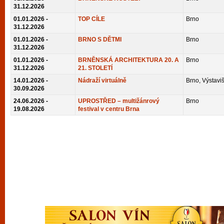
vyzkoušet různé kasinové hry. V neustál
31.12.2026
01.01.2026 -
TOP CÍLE
Brno
metropoli naleznete širokou nabídku her o
31.12.2026
po moderní automaty jak pro pravidelné n
01.01.2026 -
BRNO S DĚTMI
Brno
příležitostné hráče. V...
31.12.2026
01.01.2026 -
BRNĚNSKÁ ARCHITEKTURA 20. A
Brno
31.12.2026
21. STOLETÍ
14.01.2026 -
Nádraží virtuálně
Brno, Výstaviš
30.09.2026
24.06.2026 -
UPROSTŘED – multižánrový
Brno
19.08.2026
festival v centru Brna