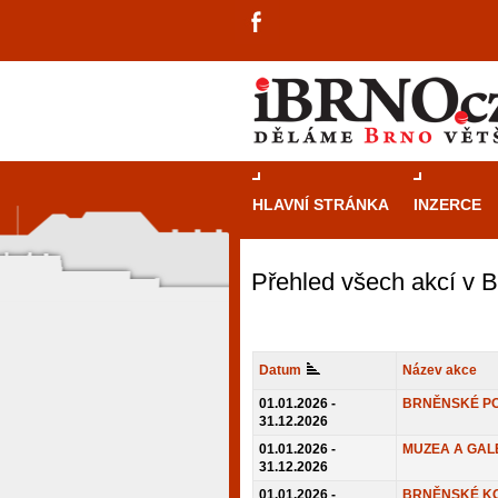
HLAVNÍ STRÁNKA
INZERCE
Přehled všech akcí v 
Datum
Název akce
01.01.2026 -
BRNĚNSKÉ P
31.12.2026
01.01.2026 -
MUZEA A GAL
31.12.2026
návštěvníky, tak pro příležitostné h
01.01.2026 -
BRNĚNSKÉ K