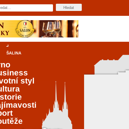
ŠALINA
rno
usiness
votní styl
ltura
storie
jímavosti
port
outěže