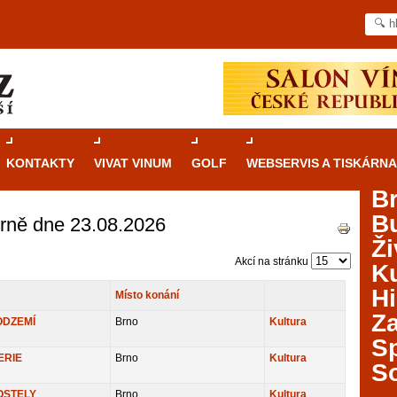
KONTAKTY
VIVAT VINUM
GOLF
WEBSERVIS A TISKÁRNA
B
B
Brně dne 23.08.2026
Průvodce
kasinovými hrami v Brně: Od
Ži
rulety po video automaty
Akcí na stránku
Ku
Brno je městem známým pro zajímavé památky, skvělé
Hi
Místo konání
restaurace, divadla a univerzity. Mimo jiné je ale také
Za
místem, kde si můžete legálně a bezpečně vyzkoušet
ODZEMÍ
Brno
Kultura
různé kasinové hry. V neustále kvetoucí moravské
S
metropoli naleznete širokou nabídku her od klasické
ERIE
Brno
Kultura
S
rulety až po moderní automaty jak pro pravidelné
ráče. V...
OSTELY
Brno
Kultura