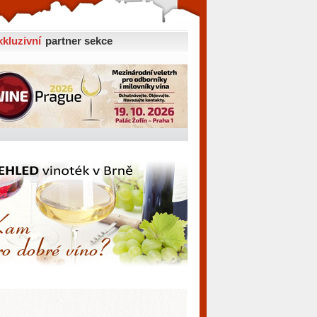
xkluzivní
partner sekce