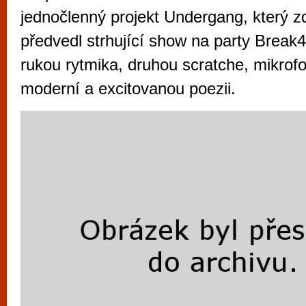
vyzkoušet různé kasinové hry. V neustál
jednočlenný projekt Undergang, který zd
metropoli naleznete širokou nabídku her o
předvedl strhující show na party Break
po moderní automaty jak pro pravidelné n
rukou rytmika, druhou scratche, mikrofo
příležitostné hráče. V...
moderní a excitovanou poezii.