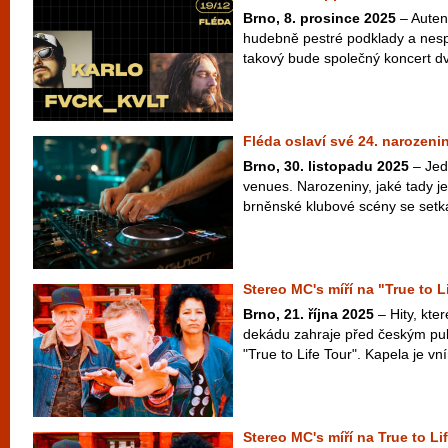
Brno, 8. prosince 2025
– Autent
hudebně pestré podklady a nes
takový bude společný koncert dv
Fléda oslaví své 24. narozeni
Brno, 30. listopadu 2025
– Jedn
venues. Narozeniny, jaké tady je
brněnské klubové scény se setká
Stereo MC's míří na "True to L
Brno, 21. října 2025
– Hity, kte
dekádu zahraje před českým pu
"True to Life Tour". Kapela je vní
Stereo MC's míří na True to Li