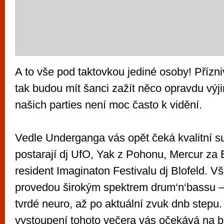
A to vše pod taktovkou jediné osoby! Přízni
tak budou mít šanci zažít něco opravdu vý
našich parties není moc často k vidění.
Vedle Underganga vás opět čeká kvalitní su
postarají dj UfO, Yak z Pohonu, Mercur za 
resident Imaginaton Festivalu dj Blofeld. V
provedou širokým spektrem drum‘n‘bassu – 
tvrdé neuro, až po aktuální zvuk dnb stepu.
vystoupení tohoto večera vás očekává na ba