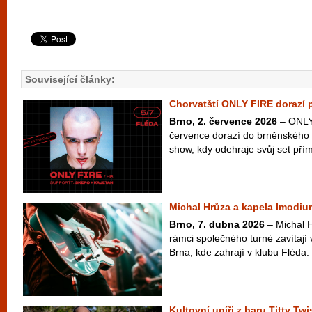
Související články:
Chorvatští ONLY FIRE dorazí 
Brno, 2. července 2026
– ONLY 
července dorazí do brněnského 
show, kdy odehraje svůj set přím
Michal Hrůza a kapela Imodiu
Brno, 7. dubna 2026
– Michal 
rámci společného turné zavítají 
Brna, kde zahrají v klubu Fléda
Kultovní upíři z baru Titty Twi