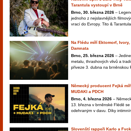
Tarantula vystoupí v Brně
Brno, 30. března 2026
– Legend
jednoho z nejslavnějších filmový
vrací do Evropy. Tito & Tarantula
Na Flédu míří Ektomorf, Ivory
Damnata
Brno, 25. března 2026
– Jedine
metalu, thrashových vlivů a tra
přiveze 3. dubna na brněnskou 
Německý producent Fejká míří
MUDAKI a PDCH
Brno, 4. března 2026
– Německý
13. března v brněnské Flédě se
odehraným v davu. Díky intimním
Slovenští rappeři Karlo a Fvck