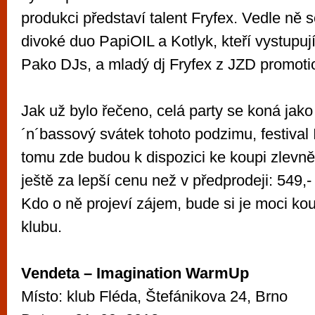
produkci představí talent Fryfex. Vedle ně 
divoké duo PapiOIL a Kotlyk, kteří vystupuj
Pako DJs, a mladý dj Fryfex z JZD promoti
Jak už bylo řečeno, celá party se koná jak
´n´bassový svátek tohoto podzimu, festival 
tomu zde budou k dispozici ke koupi zlevně
ještě za lepší cenu než v předprodeji: 549,
Kdo o ně projeví zájem, bude si je moci kou
klubu.
Vendeta – Imagination WarmUp
Místo: klub Fléda, Štefánikova 24, Brno