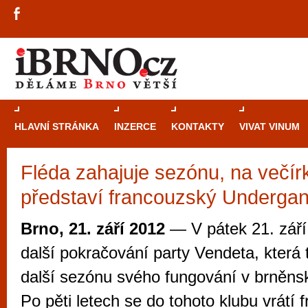
HLAVNÍ STRÁNKA
INZERCE
KONTAKTY
VIVAT VINUM
Fléda zahajuje sezónu, na večír
Průvodce
kasi
představí francouzský Underga
Brně: Od rulet
automaty
Brno, 21. září 2012
— V pátek 21. září
Brno je měs
další pokračování party Vendeta, která 
zajímavé p
další sezónu svého fungování v brněns
restaurace, div
Po pěti letech se do tohoto klubu vrátí
Mimo jiné je ale také místem, kde si můžet