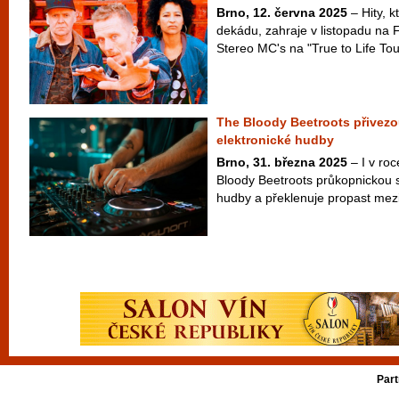
Brno, 12. června 2025
– Hity, k
dekádu, zahraje v listopadu na
Stereo MC's na "True to Life Tour"
The Bloody Beetroots přivezo
elektronické hudby
Brno, 31. března 2025
– I v ro
Bloody Beetroots průkopnickou s
hudby a překlenuje propast mezi
Part