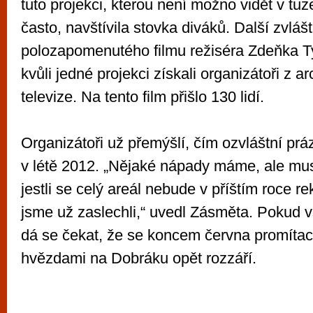
tuto projekci, kterou není možno vidět v t
často, navštívila stovka diváků. Další zvláš
polozapomenutého filmu režiséra Zdeňka Tyc
kvůli jedné projekci získali organizátoři z 
televize. Na tento film přišlo 130 lidí.
Organizátoři už přemýšlí, čím ozvláštní pr
v létě 2012. „Nějaké nápady máme, ale mu
jestli se celý areál nebude v příštím roce re
jsme už zaslechli,“ uvedl Zásměta. Pokud 
dá se čekat, že se koncem června promítac
hvězdami na Dobráku opět rozzáří.