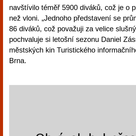
vyzkoušet různé kasinové hry. V neustál
navštívilo téměř 5900 diváků, což je o p
metropoli naleznete širokou nabídku her o
než vloni. „Jednoho představení se prů
po moderní automaty jak pro pravidelné n
86 diváků, což považuji za velice slušný
příležitostné hráče. V...
pochvaluje si letošní sezonu Daniel Zá
městských kin Turistického informační
Brna.