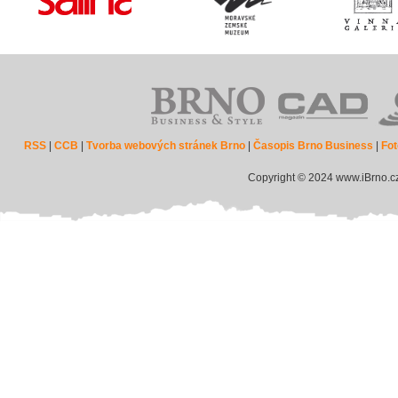
RSS
|
CCB
|
Tvorba webových stránek Brno
|
Časopis Brno Business
|
Fot
Copyright © 2024 www.iBrno.c