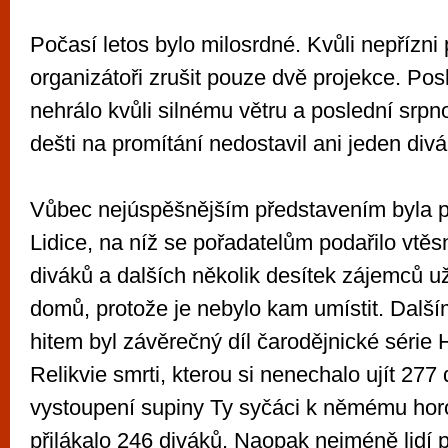
Počasí letos bylo milosrdné. Kvůli nepřízni
organizátoři zrušit pouze dvě projekce. Po
nehrálo kvůli silnému větru a poslední srp
dešti na promítání nedostavil ani jeden divá
Vůbec nejúspěšnějším představením byla p
Lidice, na níž se pořadatelům podařilo vtěs
diváků a dalších několik desítek zájemců u
domů, protože je nebylo kam umístit. Dalš
hitem byl závěrečný díl čarodějnické série 
Relikvie smrti, kterou si nenechalo ujít 277 
vystoupení supiny Ty syčáci k němému hor
přilákalo 246 diváků. Naopak nejméně lidí př