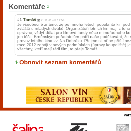
Komentáře
#1
Tomáš
2011-11-23 11:56
Je všeobecně známo, že po mnoha letech popularita kin pod 
zvláště u mladých diváků. Organizátoři letních kin mají z toho
správné, vždyť dělat pro filmové fandy něco mimořádného k
jen těšit. Brněnským pořadatelům patří naše poděkování, že n
provoz letního kina zv. Na Dobráku. Přejme si, ať se příští se
roce 2012 zahájí v nových podmínkách (úpravy koupaliště) j
všechny, kteří mají rádi film, to přeje Tomáš.
Obnovit seznam komentářů
Part