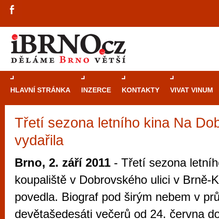
HLAVNÍ STRÁNKA
INZERCE
KONTAKTY
VIVAT VINUM
Třetí sezona letního kina Na Do
Průvodce
kasi
vydařila
Brně: Od rulet
automaty
Brno, 2. září 2011
- Třetí sezona letníh
Brno je měs
koupaliště v Dobrovského ulici v Brně-K
zajímavé p
povedla. Biograf pod širým nebem v pr
restaurace, div
devětašedesáti večerů od 24. června do
Mimo jiné je ale také místem, kde si můžet