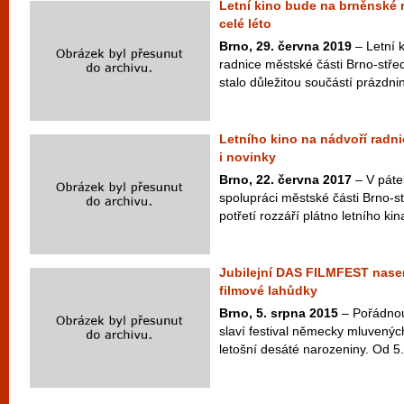
Letní kino bude na brněnské 
celé léto
Brno, 29. června 2019
– Letní k
radnice městské části Brno-stř
stalo důležitou součástí prázdnin
Letního kino na nádvoří radni
i novinky
Brno, 22. června 2017
– V páte
spolupráci městské části Brno-st
potřetí rozzáří plátno letního kin
Jubilejní DAS FILMFEST naser
filmové lahůdky
Brno, 5. srpna 2015
– Pořádnou 
slaví festival německy mluvený
letošní desáté narozeniny. Od 5. 