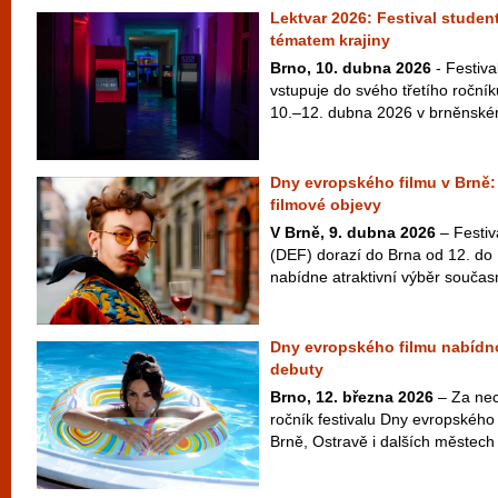
Lektvar 2026: Festival studen
tématem krajiny
Brno, 10. dubna 2026
- Festiva
vstupuje do svého třetího ročníku
10.–12. dubna 2026 v brněnském
Dny evropského filmu v Brně:
filmové objevy
V Brně, 9. dubna 2026
– Festiv
(DEF) dorazí do Brna od 12. do 
nabídne atraktivní výběr součas
Dny evropského filmu nabídno
debuty
Brno, 12. března 2026
– Za nec
ročník festivalu Dny evropského 
Brně, Ostravě i dalších městech 