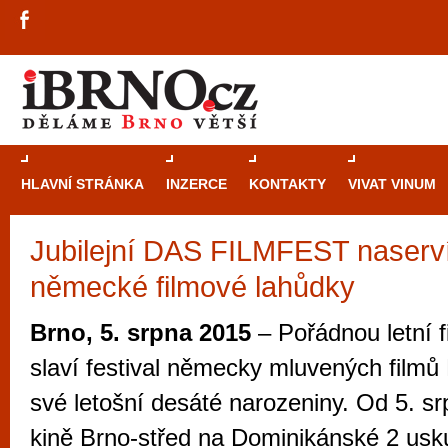
HLAVNÍ STRÁNKA
INZERCE
KONTAKTY
VIVAT VINUM
Jubilejní DAS FILMFEST naservír
Průvodce
kasi
německé filmové lahůdky
Brně: Od rulet
automaty
Brno, 5. srpna 2015
– Pořádnou letní f
Brno je měs
slaví festival německy mluvených fil
zajímavé p
své letošní desáté narozeniny. Od 5. s
restaurace, div
kině Brno-střed na Dominikánské 2 usk
Mimo jiné je ale také místem, kde si můžet