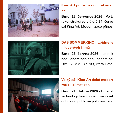
Kino Art po tříměsíční rekonst
sál
Brno, 13. července 2026
- Po t
rekonstrukci se v úterý 14. červ
sál Kina Art. Modernizace přinesl
DAS SOMMERKINO nabídne le
mluvených filmů
Brno, 26. června 2026
– Letní k
nad Labem nabídnou během čer
DAS SOMMERKINO, která i letos
Velký sál Kina Art čeká moder
zvuk i klimatizaci
Brno, 21. dubna 2026
- Brněnsk
technologickou modernizaci své
dubna do přibližně poloviny červ