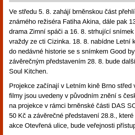
Ve středu 5. 8. zahájí brněnskou část přeh
známého režiséra Fatiha Akina, dále pak 13
drama Zimní spáči a 16. 8. strhující snímek
vraždy ze cti Cizinka. 18. 8. nabídne Letní 
do nedávné historie se s snímkem Good bye
závěrečným představením 28. 8. bude další
Soul Kitchen.
Projekce začínají v Letním kině Brno střed
filmy jsou uvedeny v původním znění s česk
na projekce v rámci brněnské části DAS
50 Kč a závěrečné představení 28.8., které
akce Otevřená ulice, bude veřejnosti příst