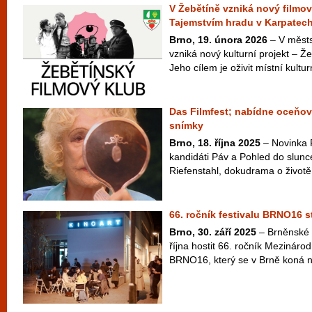
V Žebětíně vzniká nový filmov
Tajemstvím hradu v Karpatec
Brno, 19. února 2026
– V městs
vzniká nový kulturní projekt – Ž
Jeho cílem je oživit místní kulturn
Das Filmfest; nabídne oceňova
snímky
Brno, 18. října 2025
– Novinka F
kandidáti Páv a Pohled do slunc
Riefenstahl, dokudrama o život
66. ročník festivalu BRNO16 st
Brno, 30. září 2025
– Brněnské K
října hostit 66. ročník Mezinárod
BRNO16, který se v Brně koná nep