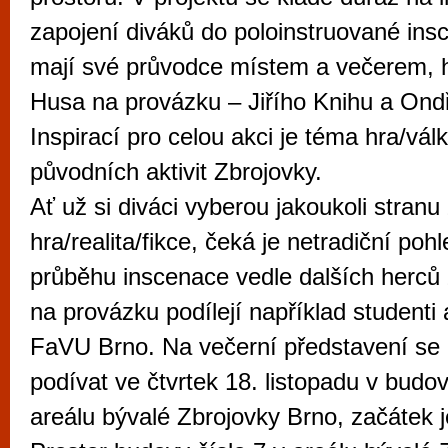
zapojení diváků do poloinstruované ins
mají své průvodce místem a večerem, h
Husa na provázku – Jiřího Knihu a Ond
Inspirací pro celou akci je téma hra/vál
původních aktivit Zbrojovky.
Ať už si diváci vyberou jakoukoli stran
hra/realita/fikce, čeká je netradiční po
průběhu inscenace vedle dalších herců 
na provázku podílejí například studenti 
FaVU Brno. Na večerní představení se 
podívat ve čtvrtek 18. listopadu v budov
areálu bývalé Zbrojovky Brno, začátek j