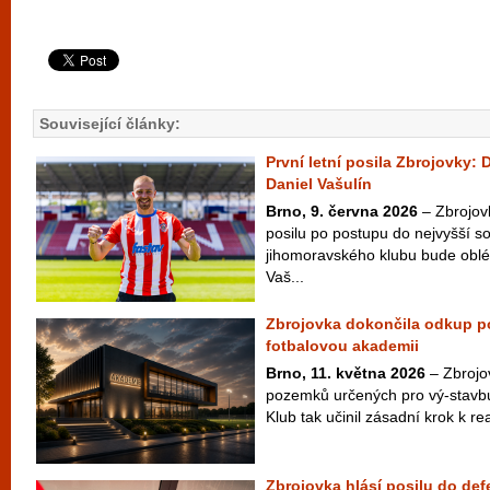
Související články:
První letní posila Zbrojovky: 
Daniel Vašulín
Brno, 9. června 2026
– Zbrojov
posilu po postupu do nejvyšší s
jihomoravského klubu bude oblék
Vaš...
Zbrojovka dokončila odkup 
fotbalovou akademii
Brno, 11. května 2026
– Zbrojov
pozemků určených pro vý-stavb
Klub tak učinil zásadní krok k rea
Zbrojovka hlásí posilu do def