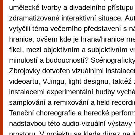
vyzkoušet různé kasinové hry. V neustál
umělecké tvorby a divadelního přístupu
metropoli naleznete širokou nabídku her o
zdramatizované interaktivní situace. Aut
po moderní automaty jak pro pravidelné n
vytyčili téma večerního představení s
příležitostné hráče. V...
hranice, ovšem kde je hrana/hranice mez
fikcí, mezi objektivním a subjektivním
minulostí a budoucností? Scénograficky
Zbrojovky dotvořen vizuálními instalace
videoartu, VJingu, light designu, takté
instalacemi experimentální hudby vycház
samplování a remixování a field recordi
Taneční choreografie a herecké perfo
nadstavbou této audio-vizuální výstavy
prostoru. V projektu se klade důraz na i