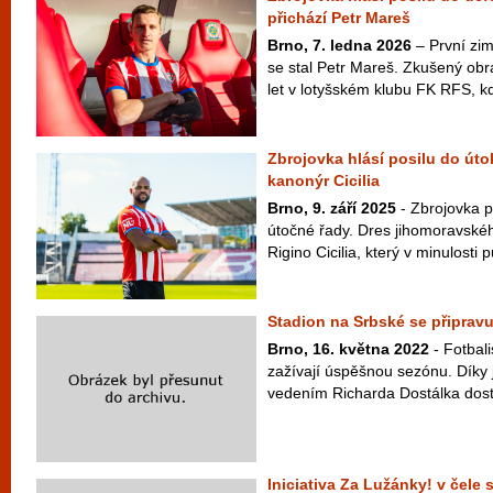
přichází Petr Mareš
Brno, 7. ledna 2026
– První zim
se stal Petr Mareš. Zkušený obr
let v lotyšském klubu FK RFS, kd
Zbrojovka hlásí posilu do úto
kanonýr Cicilia
Brno, 9. září 2025
- Zbrojovka p
útočné řady. Dres jihomoravské
Rigino Cicilia, který v minulosti p
Stadion na Srbské se připravu
Brno, 16. května 2022
- Fotbali
zažívají úspěšnou sezónu. Díky 
vedením Richarda Dostálka dosta
Iniciativa Za Lužánky! v čele