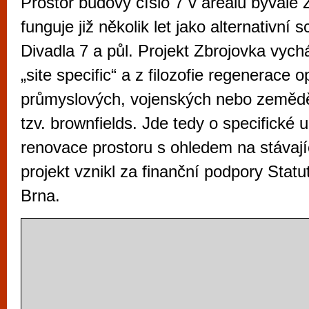
Prostor budovy číslo 7 v areálu bývalé
funguje již několik let jako alternativní 
Divadla 7 a půl. Projekt Zbrojovka vych
„site specific“ a z filozofie regenerace 
průmyslových, vojenských nebo zemědě
tzv. brownfields. Jde tedy o specifické 
renovace prostoru s ohledem na stávajíc
projekt vznikl za finanční podpory Stat
Brna.