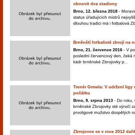
obnovit dva stadiony
Brno, 12. března 2018
- Moravs
status úřadujících mistrů nejvyšš
dlouhou tradici má i fotbalová Zb
Brněnští fotbalisté zbrojí na
Brno, 21. července 2016
- V po
poslední červencový den, čeká
kádr brněnské Zbrojovky p...
Trenér Grmela: V udržení ligy 
počátku
Brno, 9. srpna 2013
- Do roku, 
brněnské Zbrojovky sté výročí z
prvoligové mužstvo dospělých na
Zbrojovce se v roce 2012 daři