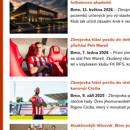
fotbalovou akademii
Brno, 11. května 2026
– Zbrojov
pozemků určených pro vý-stavb
Klub tak učinil zásadní krok k rea
Zbrojovka hlásí posilu do def
přichází Petr Mareš
Brno, 7. ledna 2026
– První zim
se stal Petr Mareš. Zkušený obr
let v lotyšském klubu FK RFS, kd
Zbrojovka hlásí posilu do úto
kanonýr Cicilia
Brno, 9. září 2025
- Zbrojovka p
útočné řady. Dres jihomoravské
Rigino Cicilia, který v minulosti p
Atraktivnější tělocvik: Brno p