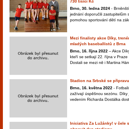
730 tisíci Kč
Brno, 30. ledna 2024
- Brněnšt
jednání doporučili zastupitelům s
pomohou sportování dětí na zákl
Mezi finalisty akce Díky, tren
mladých baseballistů z Brna
Brno, 16. října 2022
– Akce Díky,
kteří se setkají 22. října v Praz
Dostali se mezi ně i Martina Hán
Stadion na Srbské se připravu
Brno, 16. května 2022
- Fotbali
zažívají úspěšnou sezónu. Díky 
vedením Richarda Dostálka dosta
Iniciativa Za Lužánky! v čele