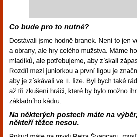
Co bude pro to nutné?
Dostávali jsme hodně branek. Není to jen 
a obrany, ale hry celého mužstva. Máme h
mladíků, ale potřebujeme, aby získali zápa
Rozdíl mezi juniorkou a první ligou je znač
aby je získávali ve II. lize. Byl bych také rá
až tři zkušení hráči, které by bylo možno ih
základního kádru.
Na některých postech máte na výběr
někteří těžce nesou.
Pokud máte na mysli Petra Švancaru, myslí