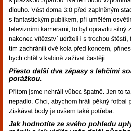
s pražskou Spartou. Na ten budu vzpomína
dlouho. Vést doma 3:0 před zaplněným st
s fantastickým publikem, při umělém osvětl
televizními kamerami, to byl opravdu silný z
nakonec vítězství udrželi i s trochou štěstí,
tím zachránili dvě kola před koncem, přinesl
bych chtěl v kabině zažívat častěji.
Přesto další dva zápasy s lehčími so
porážkou.
Přitom jsme nehráli vůbec špatně. Jen to ta
nepadlo. Chci, abychom hráli pěkný fotbal p
Získávat body je ovšem také potřeba.
Jak hodnotíte ze svého pohledu upl