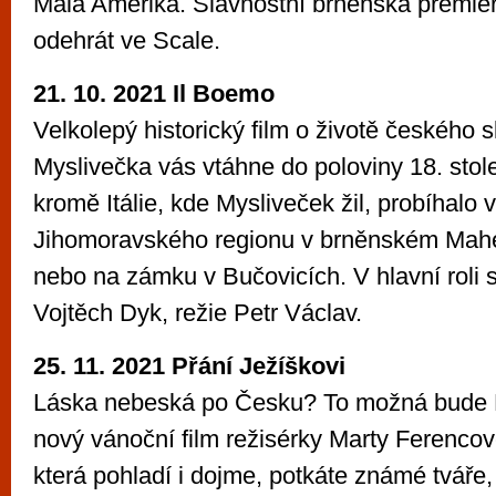
Malá Amerika. Slavnostní brněnská premié
odehrát ve Scale.
21. 10. 2021 Il Boemo
Velkolepý historický film o životě českého 
Myslivečka vás vtáhne do poloviny 18. stole
kromě Itálie, kde Mysliveček žil, probíhalo 
Jihomoravského regionu v brněnském Mah
nebo na zámku v Bučovicích. V hlavní roli 
Vojtěch Dyk, režie Petr Václav.
25. 11. 2021 Přání Ježíškovi
Láska nebeská po Česku? To možná bude P
nový vánoční film režisérky Marty Ferencov
která pohladí i dojme, potkáte známé tváře,