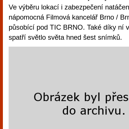
vyzkoušet různé kasinové hry. V neustál
Ve výběru lokací i zabezpečení natáčen
metropoli naleznete širokou nabídku her o
nápomocná Filmová kancelář Brno / Brn
po moderní automaty jak pro pravidelné n
působící pod TIC BRNO. Také díky ní 
příležitostné hráče. V...
spatří světlo světa hned šest snímků.