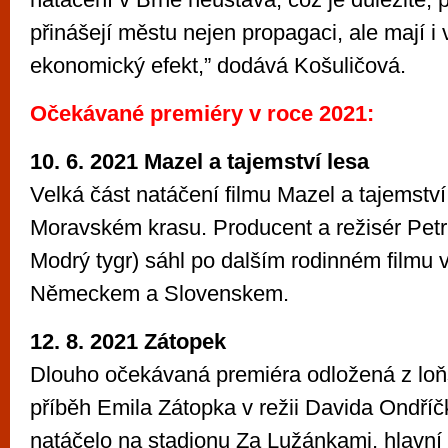
přinášejí městu nejen propagaci, ale mají 
ekonomický efekt,” dodává Košuličová.
Očekávané premiéry v roce 2021:
10. 6. 2021 Mazel a tajemství lesa
Velká část natáčení filmu Mazel a tajemství
Moravském krasu. Producent a režisér Petr
Modrý tygr) sáhl po dalším rodinném filmu 
Německem a Slovenskem.
12. 8. 2021 Zátopek
Dlouho očekávaná premiéra odložená z loňs
příběh Emila Zátopka v režii Davida Ondříč
natáčelo na stadionu Za Lužánkami, hlavní r