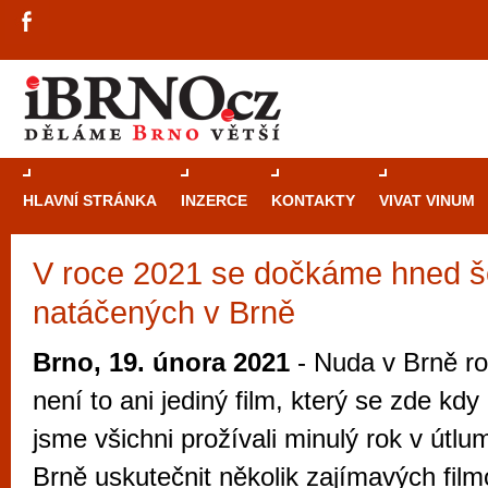
HLAVNÍ STRÁNKA
INZERCE
KONTAKTY
VIVAT VINUM
V roce 2021 se dočkáme hned še
Průvodce
kasi
natáčených v Brně
Brně: Od rulet
automaty
Brno, 19. února 2021
- Nuda v Brně ro
Brno je měs
není to ani jediný film, který se zde kdy 
zajímavé p
jsme všichni prožívali minulý rok v útlu
restaurace, div
Brně uskutečnit několik zajímavých film
Mimo jiné je ale také místem, kde si můžet