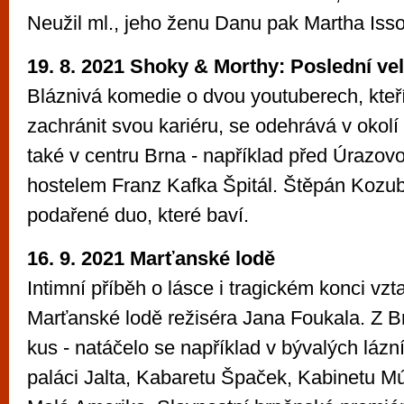
Neužil ml., jeho ženu Danu pak Martha Iss
19. 8. 2021 Shoky & Morthy: Poslední ve
Bláznivá komedie o dvou youtuberech, kteř
zachránit svou kariéru, se odehrává v okolí
také v centru Brna - například před Úrazo
hostelem Franz Kafka Špitál. Štěpán Kozub
podařené duo, které baví.
16. 9. 2021 Marťanské lodě
Intimní příběh o lásce i tragickém konci vzt
Marťanské lodě režiséra Jana Foukala. Z Br
kus - natáčelo se například v bývalých lázn
paláci Jalta, Kabaretu Špaček, Kabinetu M