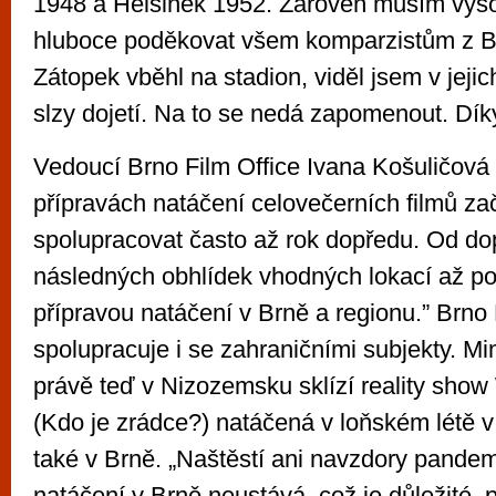
1948 a Helsinek 1952. Zároveň musím vyso
hluboce poděkovat všem komparzistům z Br
Zátopek vběhl na stadion, viděl jsem v jeji
slzy dojetí. Na to se nedá zapomenout. Dík
Vedoucí Brno Film Office Ivana Košuličová 
přípravách natáčení celovečerních filmů z
spolupracovat často až rok dopředu. Od do
následných obhlídek vhodných lokací až p
přípravou natáčení v Brně a regionu.” Brno
spolupracuje i se zahraničními subjekty. 
právě teď v Nizozemsku sklízí reality show
(Kdo je zrádce?) natáčená v loňském létě v
také v Brně. „Naštěstí ani navzdory pandem
natáčení v Brně neustává, což je důležité, p