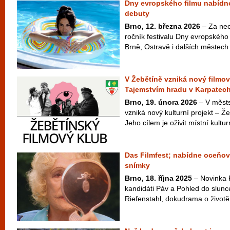
Dny evropského filmu nabídno
debuty
Brno, 12. března 2026
– Za nec
ročník festivalu Dny evropského 
Brně, Ostravě i dalších městech 
V Žebětíně vzniká nový filmov
Tajemstvím hradu v Karpatec
Brno, 19. února 2026
– V městs
vzniká nový kulturní projekt – Ž
Jeho cílem je oživit místní kulturn
Das Filmfest; nabídne oceňova
snímky
Brno, 18. října 2025
– Novinka F
kandidáti Páv a Pohled do slunc
Riefenstahl, dokudrama o život