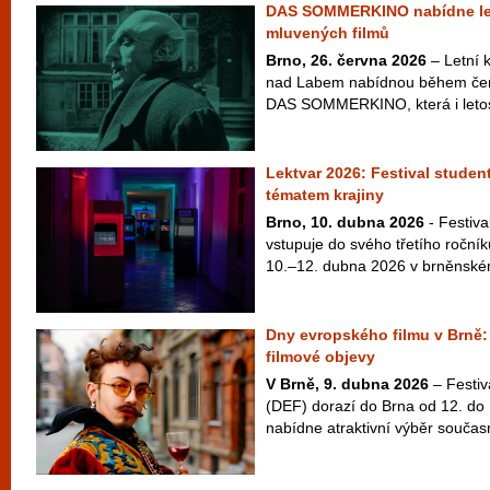
DAS SOMMERKINO nabídne le
mluvených filmů
Brno, 26. června 2026
– Letní k
nad Labem nabídnou během čer
DAS SOMMERKINO, která i letos
Lektvar 2026: Festival studen
tématem krajiny
Brno, 10. dubna 2026
- Festiva
vstupuje do svého třetího ročníku
10.–12. dubna 2026 v brněnském
Dny evropského filmu v Brně:
filmové objevy
V Brně, 9. dubna 2026
– Festiv
(DEF) dorazí do Brna od 12. do 
nabídne atraktivní výběr součas