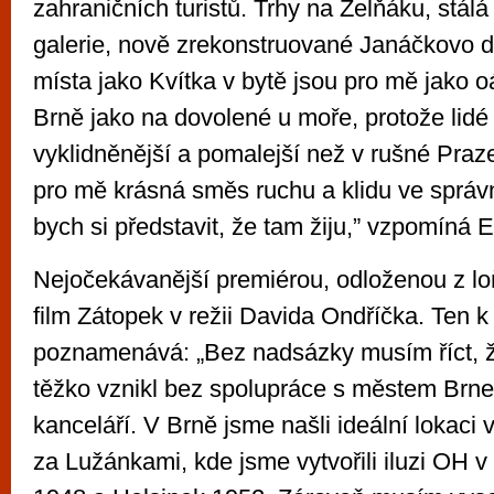
zahraničních turistů. Trhy na Zelňáku, stálá
galerie, nově zrekonstruované Janáčkovo di
místa jako Kvítka v bytě jsou pro mě jako o
Brně jako na dovolené u moře, protože lidé 
vyklidněnější a pomalejší než v rušné Praz
pro mě krásná směs ruchu a klidu ve správ
bych si představit, že tam žiju,” vzpomíná 
Nejočekávanější premiérou, odloženou z lo
film Zátopek v režii Davida Ondříčka. Ten k
poznamenává: „Bez nadsázky musím říct, ž
těžko vznikl bez spolupráce s městem Brn
kanceláří. V Brně jsme našli ideální lokaci
za Lužánkami, kde jsme vytvořili iluzi OH 