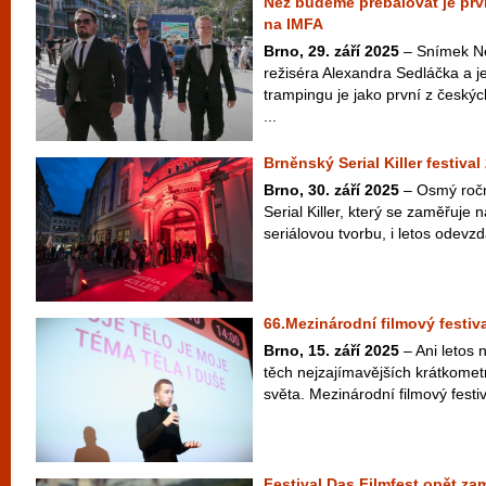
Než budeme přebalovat je prv
na IMFA
Brno, 29. září 2025
– Snímek N
režiséra Alexandra Sedláčka a j
trampingu je jako první z český
...
Brněnský Serial Killer festival
Brno, 30. září 2025
– Osmý roční
Serial Killer, který se zaměřuje 
seriálovou tvorbu, i letos odevzd
66.Mezinárodní filmový festiv
Brno, 15. září 2025
– Ani letos 
těch nejzajímavějších krátkomet
světa. Mezinárodní filmový fest
Festival Das Filmfest opět zam