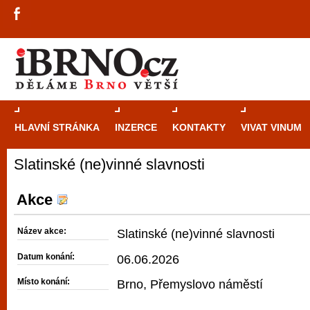
HLAVNÍ STRÁNKA
INZERCE
KONTAKTY
VIVAT VINUM
Slatinské (ne)vinné slavnosti
Průvodce
kasi
Brně: Od rulet
Akce
automaty
Název akce:
Slatinské (ne)vinné slavnosti
Brno je měs
Datum konání:
06.06.2026
zajímavé p
Místo konání:
Brno, Přemyslovo náměstí
restaurace, div
Mimo jiné je ale také místem, kde si můžet