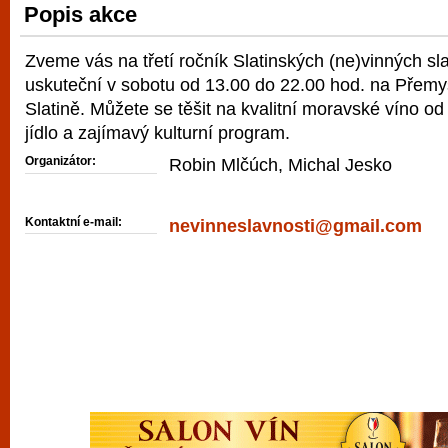
Popis akce
vyzkoušet různé kasinové hry. V neustál
metropoli naleznete širokou nabídku her o
Zveme vás na třetí ročník Slatinských (ne)vinných sla
po moderní automaty jak pro pravidelné n
uskuteční v sobotu od 13.00 do 22.00 hod. na Přemy
příležitostné hráče. V...
Slatině. Můžete se těšit na kvalitní moravské víno od
jídlo a zajímavý kulturní program.
Organizátor:
Robin Mlčúch, Michal Jesko
Kontaktní e-mail:
nevinneslavnosti@gmail.com