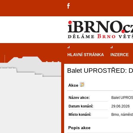
HLAVNÍ STRÁNKA
INZERCE
Balet UPROSTŘED: Da
Akce
Název akce:
Balet UPROS
Datum konání:
29.06.2026
Místo konání:
Brno, náměst
Popis akce
návštěvníky, tak pro příležitostné h