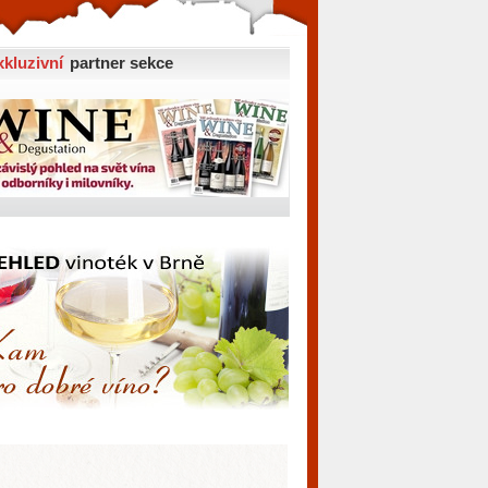
xkluzivní
partner sekce