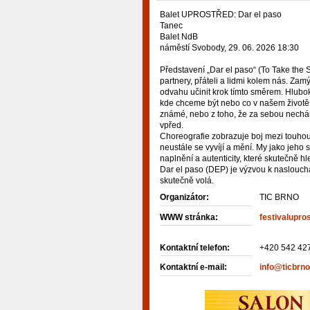
Balet UPROSTŘED: Dar el paso
Tanec
Balet NdB
náměstí Svobody, 29. 06. 2026 18:30
Představení „Dar el paso“ (To Take the 
partnery, přáteli a lidmi kolem nás. Zamý
odvahu učinit krok tímto směrem. Hlubok
kde chceme být nebo co v našem životě 
známé, nebo z toho, že za sebou nechám
vpřed.
Choreografie zobrazuje boj mezi touho
neustále se vyvíjí a mění. My jako jeho
naplnění a autenticity, které skutečně h
Dar el paso (DEP) je výzvou k naslouchá
skutečně volá.
Organizátor:
TIC BRNO
WWW stránka:
festivalupro
Kontaktní telefon:
+420 542 42
Kontaktní e-mail:
info@ticbrno