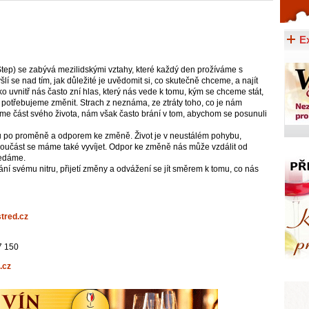
Celý článek...
E
Step) se zabývá mezilidskými vztahy, které každý den prožíváme s
šlí se nad tím, jak důležité je uvědomit si, co skutečně chceme, a najít
o uvnitř nás často zní hlas, který nás vede k tomu, kým se chceme stát,
potřebujeme změnit. Strach z neznáma, ze ztráty toho, co je nám
e část svého života, nám však často brání v tom, abychom se posunuli
u po proměně a odporem ke změně. Život je v neustálém pohybu,
 součást se máme také vyvíjet. Odpor ke změně nás může vzdálit od
ledáme.
ní svému nitru, přijetí změny a odvážení se jít směrem k tomu, co nás
stred.cz
7 150
.cz