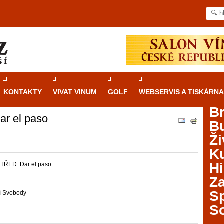
KONTAKTY
VIVAT VINUM
GOLF
WEBSERVIS A TISKÁRNA
B
r el paso
B
Průvodce
kasinovými hrami v Brně: Od
Ži
rulety po video automaty
Ku
Brno je městem známým pro zajímavé památky, skvělé
Hi
TŘED: Dar el paso
restaurace, divadla a univerzity. Mimo jiné je ale také
Za
místem, kde si můžete legálně a bezpečně vyzkoušet
různé kasinové hry. V neustále kvetoucí moravské
S
í Svobody
metropoli naleznete širokou nabídku her od klasické
S
rulety až po moderní automaty jak pro pravidelné
ráče. V...