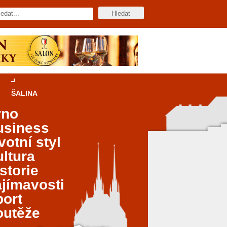
ŠALINA
rno
usiness
votní styl
ltura
storie
jímavosti
port
outěže