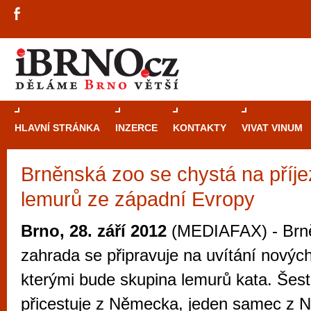
HLAVNÍ STRÁNKA
INZERCE
KONTAKTY
VIVAT VINUM
Brněnská zoo se chystá na příje
Průvodce
kasi
lemurů ze západní Evropy
Brně: Od rulet
automaty
Brno, 28. září 2012
(MEDIAFAX) - Brně
Brno je měs
zahrada se připravuje na uvítání nových
zajímavé p
kterými bude skupina lemurů kata. Šes
restaurace, div
přicestuje z Německa, jeden samec z N
Mimo jiné je ale také místem, kde si můžet