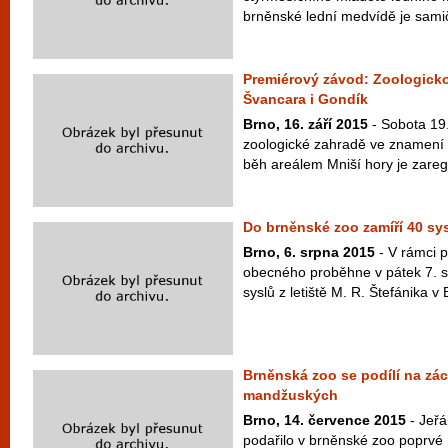
brněnské lední medvídě je sami
Premiérový závod: Zoologick
Švancara i Gondík
Brno, 16. září 2015
- Sobota 19.
zoologické zahradě ve znamení 
běh areálem Mniší hory je zaregi
Do brněnské zoo zamíří 40 sys
Brno, 6. srpna 2015
- V rámci p
obecného proběhne v pátek 7. sr
syslů z letiště M. R. Štefánika v B
Brněnská zoo se podílí na zá
mandžuských
Brno, 14. července 2015
- Jeřá
podařilo v brněnské zoo poprvé 