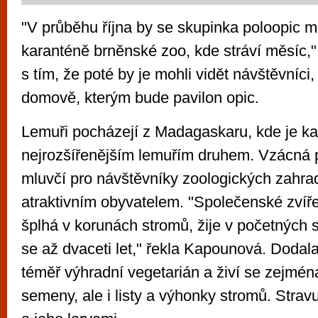
"V průběhu října by se skupinka poloopic m
karanténě brněnské zoo, kde stráví měsíc,
s tím, že poté by je mohli vidět návštěvníci
domově, kterým bude pavilon opic.
Lemuři pocházejí z Madagaskaru, kde je ka
nejrozšířenějším lemuřím druhem. Vzácná p
mluvčí pro návštěvníky zoologických zahr
atraktivním obyvatelem. "Společenské zvíře
šplhá v korunách stromů, žije v početných 
se až dvaceti let," řekla Kapounová. Dodala
téměř výhradní vegetarián a živí se zejména
semeny, ale i listy a výhonky stromů. Stra