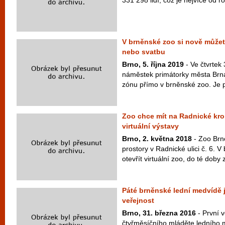
331 298 lidí, což je nejvíce od r
V brněnské zoo si nově může
nebo svatbu
Brno, 5. října 2019
- Ve čtvrtek 
náměstek primátorky města Brna
zónu přímo v brněnské zoo. Je p
Zoo chce mít na Radnické kro
virtuální výstavy
Brno, 2. května 2018
- Zoo Brn
prostory v Radnické ulici č. 6. 
otevřít virtuální zoo, do té doby 
Páté brněnské lední medvídě 
veřejnost
Brno, 31. března 2016
- První v
čtyřměsíčního mláděte ledního 