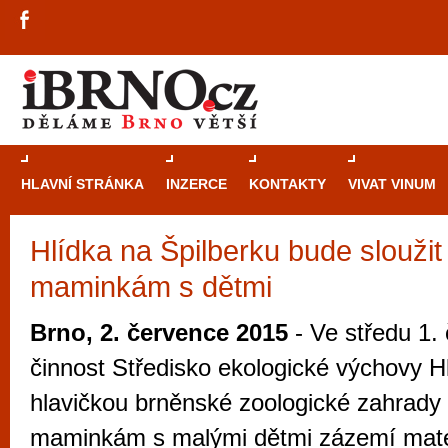
HLAVNÍ STRÁNKA
INZERCE
KONTAKTY
VIVAT VINUM
Hlídka na Špilberku bude sloužit
Průvodce
kasi
maminkám s dětmi
Brně: Od rulet
automaty
Brno, 2. července 2015
- Ve středu 1. 
Brno je měs
činnost Středisko ekologické výchovy H
zajímavé p
hlavičkou brněnské zoologické zahrady
restaurace, div
maminkám s malými dětmi zázemí mate
Mimo jiné je ale také místem, kde si můžet