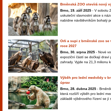
Brněnská ZOO otevírá nový v
Brno, 19. září 2025
- V sobotu 2
uskuteční slavnostní akce s názv
nabídne návštěvníkům bohatý pr
Orli a supi z brněnské zoo se 
roce 2027
Brno, 30. srpna 2025
- Nové vo
expoziční částí se dočkají draví
zahrady. Vyjde na 21,3 milionu k
Výběh pro lední medvědy v b
úprav
Brno, 28. dubna 2025
- Brněnšt
která rozšíří výběh pro lední m
základě výběrového řízení se jí 