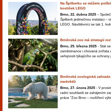
Na Špilberku se můžete políbi
kostiček LEGO
Brno, 22. dubna 2025
– Společ
Špilberk jedinečnou instalaci – 
LEGO. Návštěvníci se tak 1. kvě
Brněnská zoo má strategii roz
Brno, 25. března 2025
- Stát s
zaměstnance i chovaná zvířata a
veřejnosti týkajícího se ochrany 
Brněnská zoologická zahrada 
medvědů
Brno, 27. února 2025
- V prosin
radní souhlasili se zahájením z
práce "Zoo Brno – rozšíření výbě