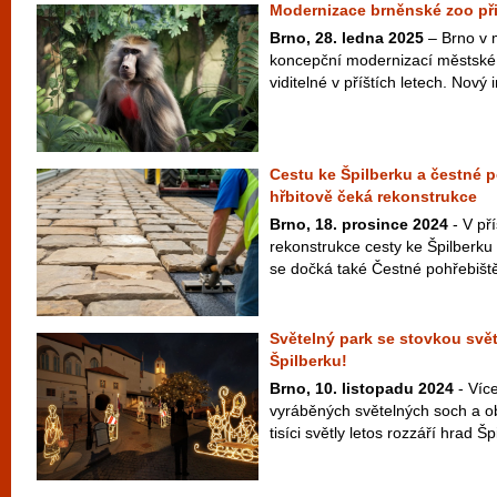
Modernizace brněnské zoo při
Brno, 28. ledna 2025
– Brno v 
koncepční modernizací městské 
viditelné v příštích letech. Nový i
Cestu ke Špilberku a čestné 
hřbitově čeká rekonstrukce
Brno, 18. prosince 2024
- V pří
rekonstrukce cesty ke Špilberku
se dočká také Čestné pohřebiště
Světelný park se stovkou svě
Špilberku!
Brno, 10. listopadu 2024
- Víc
vyráběných světelných soch a ob
tisíci světly letos rozzáří hrad Šp