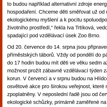
to budou například alternativní zdroje ener
hospodaření. Chceme děti směřovat už od 
ekologickému myšlení a k pocitu spoluodpov
životního prostředí,“ řekla Iva Trtíková, ve
spadající pod vzdělávací úsek Zoo Brno.
Od 20. července do 14. srpna jsou připraven
příměstských táborů. Vždy od pondělí do p
do 17 hodin budou mít děti ve věku sedm až
možnost prožít zábavně vzdělávací týden z
korun. V červenci a v srpnu budou na Hlídc
osvětové akce pro širokou veřejnost, které
zpoplatněny. V neposlední řadě jsou od če
ekologické schůzky, primárně zaměřené na