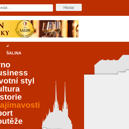
ŠALINA
rno
usiness
votní styl
ltura
storie
ajímavosti
port
outěže