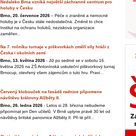
Nedaleko Brna vzniká největší záchranné centrum pro
holuby v Česku
Brno, 20. července 2026
– Péče o zraněné a nemocné
holuby je v Česku stále nedostatečná. Změnit to chce
Institut na ochranu holubů, nezisková organizace
zaměřen...
Na 7. ročníku turnaje v piškvorkách změří síly hráči z
Česka i okolních zemí
Brno, 13. května 2026
- Již po sedmé se v sobotu 16.
května 2026 na ZŠ Antonínská uskuteční piškvorkový turnaj
Brnocup, otevřený všem zájemcům o tuto hru. Pravi...
Červený klobouček na fasádě radnice připomene
návštěvu královny Alžběty II.
Brno, 26. ledna 2026
- Letos si 28. března nebudeme
připomínat jen Den učitelů. V Brně uplyne právě 30 let od
návštěvy britské panovnice Alžběty II. Při té příl...