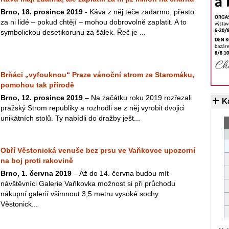
Brno, 18. prosince 2019
- Káva z něj teče zadarmo, přesto
za ni lidé – pokud chtějí – mohou dobrovolně zaplatit. A to
symbolickou desetikorunu za šálek. Řeč je ...
Brňáci „vyfouknou“ Praze vánoční strom ze Staromáku,
pomohou tak přírodě
Brno, 12. prosince 2019
– Na začátku roku 2019 rozřezali
K
pražský Strom republiky a rozhodli se z něj vyrobit dvojici
unikátních stolů. Ty nabídli do dražby ješt...
Obří Věstonická venuše bez prsu ve Vaňkovce upozorní
na boj proti rakovině
Brno, 1. června 2019
– Až do 14. června budou mít
návštěvníci Galerie Vaňkovka možnost si při průchodu
nákupní galerií všimnout 3,5 metru vysoké sochy
Věstonick...