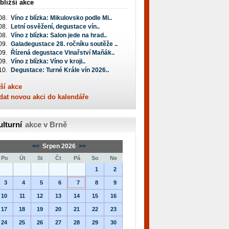
bližší akce
08.
Víno z blízka: Mikulovsko podle Mi..
08.
Letní osvěžení, degustace vín..
08.
Víno z blízka: Salon jede na hrad..
09.
Galadegustace 28. ročníku soutěže ..
09.
Řízená degustace Vinařství Maňák..
09.
Víno z blízka: Víno v kroji..
10.
Degustace: Turné Krále vín 2026..
ší akce
dat novou akci do kalendáře
ulturní
akce v Brně
<<
Srpen 2026
>>
Po
Út
St
Čt
Pá
So
Ne
1
2
3
4
5
6
7
8
9
10
11
12
13
14
15
16
17
18
19
20
21
22
23
24
25
26
27
28
29
30