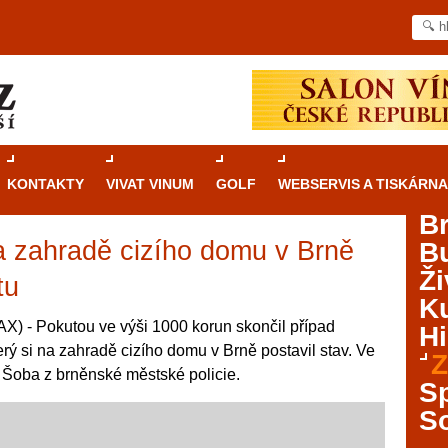
KONTAKTY
VIVAT VINUM
GOLF
WEBSERVIS A TISKÁRNA
B
na zahradě cizího domu v Brně
B
Průvodce
kasinovými hrami v Brně: Od
Ži
rulety po video automaty
tu
Ku
Brno je městem známým pro zajímavé památky, skvělé
) - Pokutou ve výši 1000 korun skončil případ
Hi
restaurace, divadla a univerzity. Mimo jiné je ale také
rý si na zahradě cizího domu v Brně postavil stav. Ve
Z
místem, kde si můžete legálně a bezpečně vyzkoušet
 Šoba z brněnské městské policie.
různé kasinové hry. V neustále kvetoucí moravské
S
metropoli naleznete širokou nabídku her od klasické
S
rulety až po moderní automaty jak pro pravidelné
ráče. V...