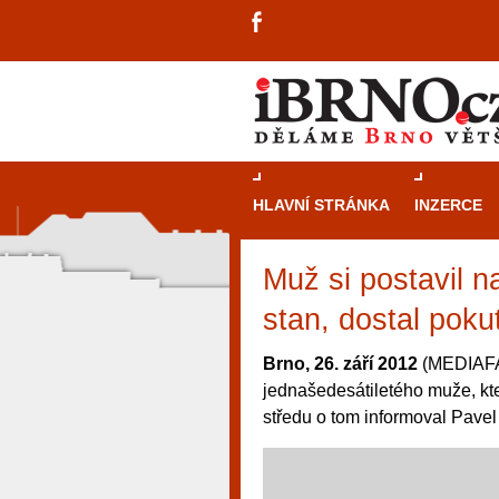
HLAVNÍ STRÁNKA
INZERCE
Muž si postavil 
stan, dostal poku
Brno, 26. září 2012
(MEDIAFAX
jednašedesátiletého muže, kte
středu o tom informoval Pavel
návštěvníky, tak pro příležitostné h