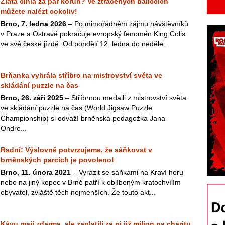
Zlatá cihla za pár korun? Ve ztracených balíčcích
můžete nalézt cokoliv!
Brno, 7. ledna 2026
– Po mimořádném zájmu návštěvníků
v Praze a Ostravě pokračuje evropský fenomén King Colis
ve své české jízdě. Od pondělí 12. ledna do neděle...
Brňanka vyhrála stříbro na mistrovství světa ve
skládání puzzle na čas
Brno, 26. září 2025
– Stříbrnou medaili z mistrovství světa
ve skládání puzzle na čas (World Jigsaw Puzzle
Championship) si odváží brněnská pedagožka Jana
Ondro...
Radní: Výslovně potvrzujeme, že sáňkovat v
brněnských parcích je povoleno!
Brno, 11. února 2021
– Vyrazit se sáňkami na Kraví horu
nebo na jiný kopec v Brně patří k oblíbeným kratochvílím
obyvatel, zvláště těch nejmenších. Že touto akt...
Kávu mají zdarma, ale zaplatili za ni již milion na charitu