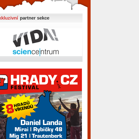
xkluzivní
partner sekce