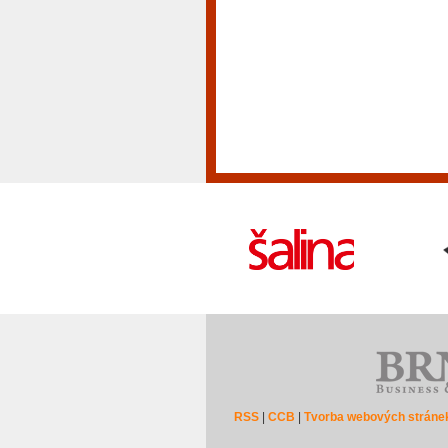
RSS
|
CCB
|
Tvorba webových stráne