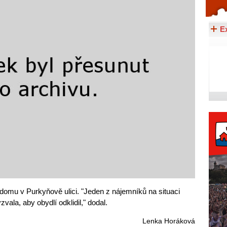
Celý článek...
E
 domu v Purkyňově ulici. "Jeden z nájemníků na situaci
zvala, aby obydlí odklidil," dodal.
Lenka Horáková