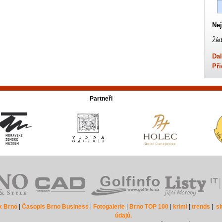
Nej
Žád
Dal
Při
Partneři
k Brno
|
Časopis Brno Business
|
Fotogalerie
|
Brno TOP 100
|
krimi
|
trends
|
s
údajů.