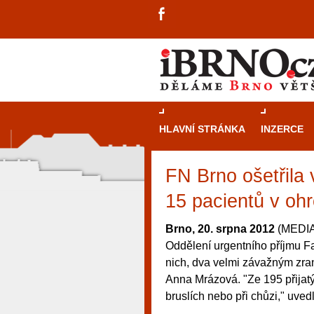
HLAVNÍ STRÁNKA
INZERCE
FN Brno ošetřila 
15 pacientů v ohr
Brno, 20. srpna 2012
(MEDIAF
Oddělení urgentního příjmu F
nich, dva velmi závažným zran
Anna Mrázová. "Ze 195 přijatý
bruslích nebo při chůzi," uve
návštěvníky, tak pro příležitostné h