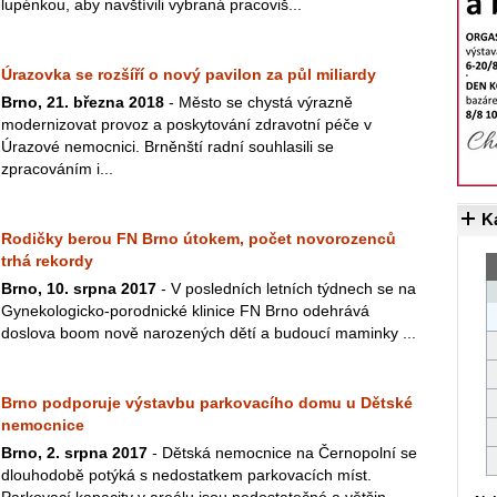
lupénkou, aby navštívili vybraná pracoviš...
Úrazovka se rozšíří o nový pavilon za půl miliardy
Brno, 21. března 2018
- Město se chystá výrazně
modernizovat provoz a poskytování zdravotní péče v
Úrazové nemocnici. Brněnští radní souhlasili se
zpracováním i...
K
Rodičky berou FN Brno útokem, počet novorozenců
trhá rekordy
Brno, 10. srpna 2017
- V posledních letních týdnech se na
Gynekologicko-porodnické klinice FN Brno odehrává
doslova boom nově narozených dětí a budoucí maminky ...
Brno podporuje výstavbu parkovacího domu u Dětské
nemocnice
Brno, 2. srpna 2017
- Dětská nemocnice na Černopolní se
dlouhodobě potýká s nedostatkem parkovacích míst.