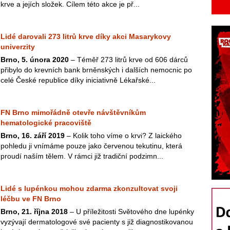
krve a jejích složek. Cílem této akce je př...
Lidé darovali 273 litrů krve díky akci Masarykovy
univerzity
Brno, 5. února 2020
– Téměř 273 litrů krve od 606 dárců
přibylo do krevních bank brněnských i dalších nemocnic po
celé České republice díky iniciativně Lékařské...
FN Brno mimořádně otevře návštěvníkům
hematologické pracoviště
Brno, 16. září 2019
– Kolik toho víme o krvi? Z laického
pohledu ji vnímáme pouze jako červenou tekutinu, která
proudí naším tělem. V rámci již tradiční podzimn...
Lidé s lupénkou mohou zdarma zkonzultovat svoji
léčbu ve FN Brno
Brno, 21. října 2018
– U příležitosti Světového dne lupénky
vyzývají dermatologové své pacienty s již diagnostikovanou