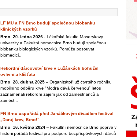
LF MU a FN Brno budují společnou biobanku
klinických vzorků
Brno, 20. ledna 2026
- Lékařská fakulta Masarykovy
univerzity a Fakultní nemocnice Brno budují společnou
biobanku biologických vzorků. Pomůže posouvat
biomedicí...
Rekordní dárcovství krve v Lužánkách bohužel
ovlivnila klíšťata
Brno, 28. dubna 2025
– Organizátoři už čtvrtého ročníku
mobilního odběru krve “Modrá dává červenou” letos
zaznamenali rekordní zájem jak od zaměstnanců a
zaměst...
FN Brno uspořádá před Janáčkovým divadlem festival
„Daruj krev, Brno!“
Brno, 16. května 2024
– Fakultní nemocnice Brno poprvé v
historii pořádá festival pro podporu bezpříspěvkových dárců