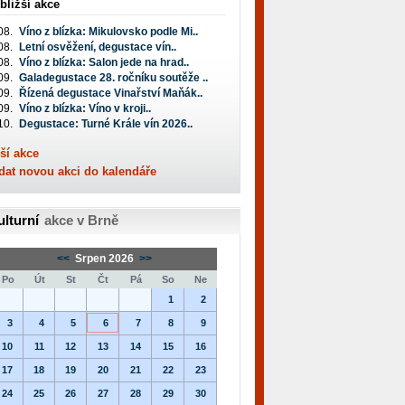
bližší akce
08.
Víno z blízka: Mikulovsko podle Mi..
08.
Letní osvěžení, degustace vín..
08.
Víno z blízka: Salon jede na hrad..
09.
Galadegustace 28. ročníku soutěže ..
09.
Řízená degustace Vinařství Maňák..
09.
Víno z blízka: Víno v kroji..
10.
Degustace: Turné Krále vín 2026..
ší akce
dat novou akci do kalendáře
ulturní
akce v Brně
<<
Srpen 2026
>>
Po
Út
St
Čt
Pá
So
Ne
1
2
3
4
5
6
7
8
9
10
11
12
13
14
15
16
17
18
19
20
21
22
23
24
25
26
27
28
29
30