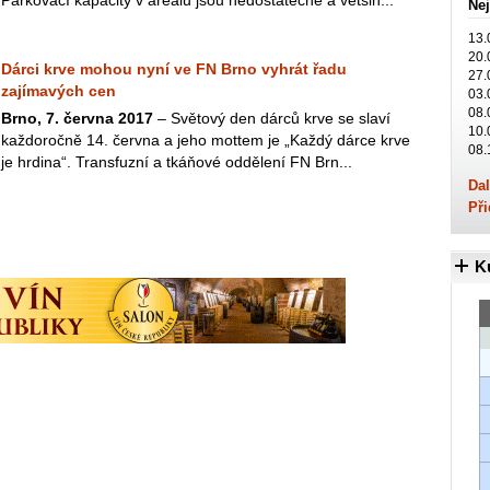
Parkovací kapacity v areálu jsou nedostatečné a většin...
Nej
13.
20.
Dárci krve mohou nyní ve FN Brno vyhrát řadu
27.
zajímavých cen
03.
08.
Brno, 7. června 2017
– Světový den dárců krve se slaví
10.
každoročně 14. června a jeho mottem je „Každý dárce krve
08.
je hrdina“. Transfuzní a tkáňové oddělení FN Brn...
Dal
Při
K