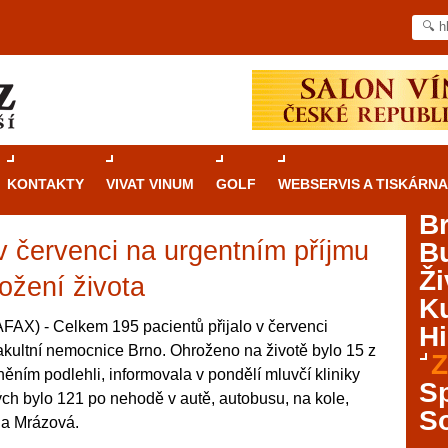
KONTAKTY
VIVAT VINUM
GOLF
WEBSERVIS A TISKÁRNA
B
v červenci na urgentním příjmu
B
Průvodce
kasinovými hrami v Brně: Od
Ži
rulety po video automaty
ožení života
Ku
Brno je městem známým pro zajímavé památky, skvělé
AX) - Celkem 195 pacientů přijalo v červenci
Hi
restaurace, divadla a univerzity. Mimo jiné je ale také
akultní nemocnice Brno. Ohroženo na životě bylo 15 z
Z
místem, kde si můžete legálně a bezpečně vyzkoušet
ěním podlehli, informovala v pondělí mluvčí kliniky
různé kasinové hry. V neustále kvetoucí moravské
S
ch bylo 121 po nehodě v autě, autobusu, na kole,
metropoli naleznete širokou nabídku her od klasické
S
dla Mrázová.
rulety až po moderní automaty jak pro pravidelné
ráče. V...