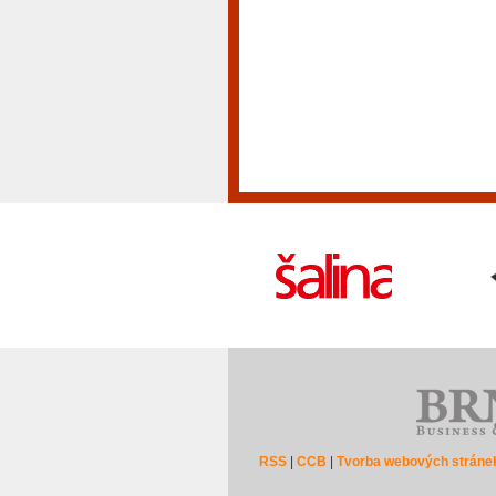
RSS
|
CCB
|
Tvorba webových stráne