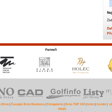
Nej
Žád
Dal
Při
Partneři
k Brno
|
Časopis Brno Business
|
Fotogalerie
|
Brno TOP 100
|
krimi
|
trends
|
s
údajů.