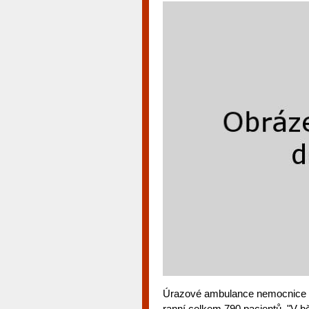
Úrazové ambulance nemocnice oše
ranní celkem 790 pacientů. "V b