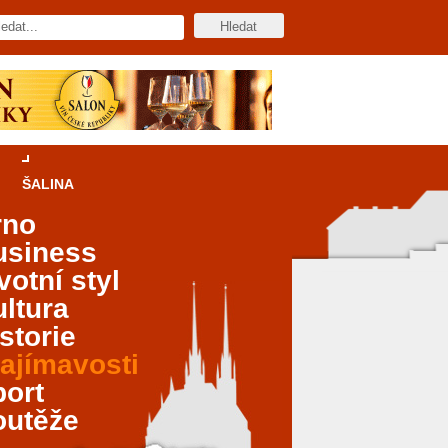
ŠALINA
rno
usiness
votní styl
ltura
storie
ajímavosti
port
outěže