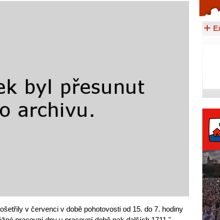
Celý článek...
E
třily v červenci v době pohotovosti od 15. do 7. hodiny
ěžné pracovní dny v pracovní době pak dalších 1711,"