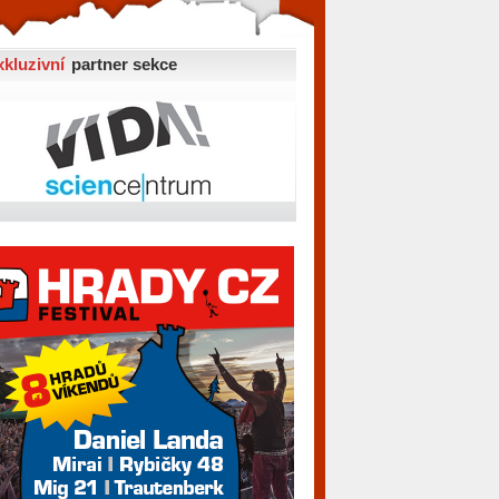
xkluzivní
partner sekce