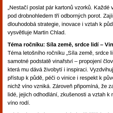
„Nestačí poslat pár kartonů vzorků. Každé v
pod drobnohledem tří odborných porot. Zají
dlouhodobá strategie, inovace i vztah k půdě
vysvětluje Martin Chlad.
Téma ročníku: Síla země, srdce lidí – Vi
Téma letošního ročníku „Síla země, srdce li
samotné podstatě vinařství – propojení člov
která mu dává živobytí i inspiraci. Vyzdvih
přístup k půdě, péči o vinice i respekt k pů
nichž víno vzniká. Zároveň připomíná, že za
lidé, jejich odhodlání, zkušenosti a vztah k
víno rodí.