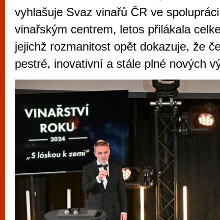
vyzkoušet různé kasinové hry. V neustál
vyhlašuje Svaz vinařů ČR ve spoluprác
metropoli naleznete širokou nabídku her o
vinařským centrem, letos přilákala celk
po moderní automaty jak pro pravidelné n
jejichž rozmanitost opět dokazuje, že če
příležitostné hráče. V...
pestré, inovativní a stále plné nových v