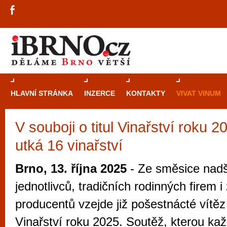
HLAVNÍ STRÁNKA
INZERCE
KONTAKTY
VIVAT VINUM
V souboji o titul Vinařství roku 2
Průvodce
kasi
utká 16 vinařství
Brně: Od rulet
automaty
Brno, 13. října 2025
- Ze směsice nad
Brno je měs
jednotlivců, tradičních rodinných firem 
zajímavé p
producentů vzejde již pošestnácté vítěz 
restaurace, div
Vinařství roku 2025. Soutěž, kterou ka
Mimo jiné je ale také místem, kde si můžet