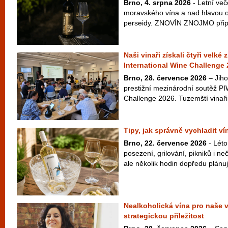
Brno, 4. srpna 2026
- Letní več
moravského vína a nad hlavou ob
perseidy. ZNOVÍN ZNOJMO připra
Naši vinaři získali čtyři velké
International Wine Challenge
Brno, 28. července 2026
– Jiho
prestižní mezinárodní soutěž PI
Challenge 2026. Tuzemští vinaři 
Tipy, jak správně vychladit v
Brno, 22. července 2026
- Léto
posezení, grilování, pikniků i 
ale několik hodin dopředu plánuje
Nealkoholická vína pro naše 
strategickou příležitost