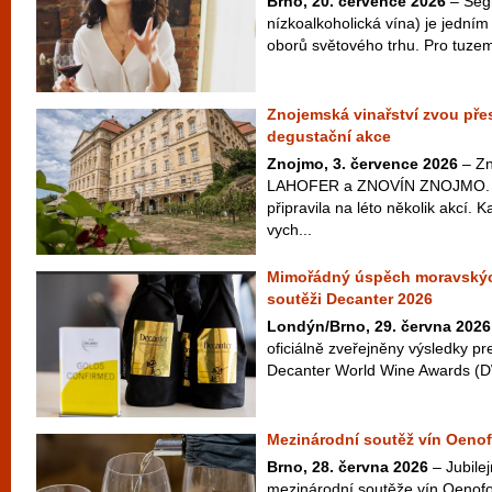
Brno, 20. července 2026
– Seg
nízkoalkoholická vína) je jedním 
oborů světového trhu. Pro tuzem
Znojemská vinařství zvou přes
degustační akce
Znojmo, 3. července 2026
– Zn
LAHOFER a ZNOVÍN ZNOJMO. Ta
připravila na léto několik akcí. 
vych...
Mimořádný úspěch moravskýc
soutěži Decanter 2026
Londýn/Brno, 29. června 2026
oficiálně zveřejněny výsledky pr
Decanter World Wine Awards (D
Mezinárodní soutěž vín Oenof
Brno, 28. června 2026
– Jubilej
mezinárodní soutěže vín Oenofo