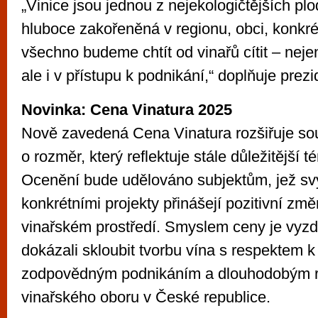
„Vinice jsou jednou z nejekologičtějších plo
hluboce zakořeněná v regionu, obci, konkrétn
všechno budeme chtít od vinařů cítit – nejen
ale i v přístupu k podnikání,“ doplňuje prez
Novinka: Cena Vinatura 2025
Nově zavedená Cena Vinatura rozšiřuje sou
o rozměr, který reflektuje stále důležitější t
Ocenění bude udělováno subjektům, jež sv
konkrétními projekty přinášejí pozitivní změ
vinařském prostředí. Smyslem ceny je vyzdvi
dokázali skloubit tvorbu vína s respektem k 
zodpovědným podnikáním a dlouhodobým 
vinařského oboru v České republice.