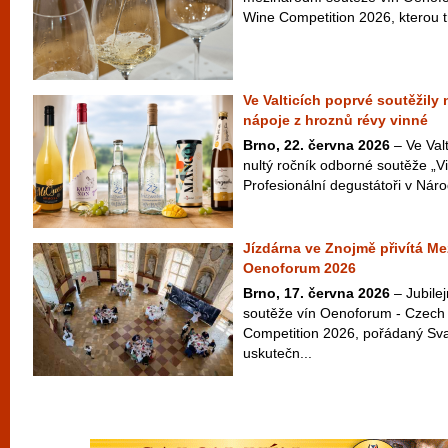
Wine Competition 2026, kterou t
Ve Valticích poprvé soutěžily
nápoje z hroznů révy vinné
Brno, 22. června 2026
– Ve Valt
nultý ročník odborné soutěže „Vi
Profesionální degustátoři v Náro
Jízdárna ve Znojmě přivítá Me
Oenoforum 2026
Brno, 17. června 2026
– Jubilej
soutěže vín Oenoforum - Czech 
Competition 2026, pořádaný Sv
uskutečn...