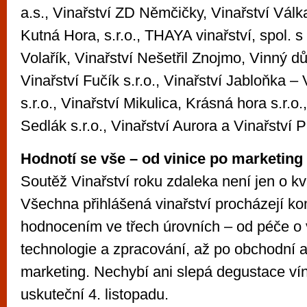
a.s., Vinařství ZD Němčičky, Vinařství Válk
Kutná Hora, s.r.o., THAYA vinařství, spol. s r
Volařík, Vinařství Nešetřil Znojmo, Vinný dům
Vinařství Fučík s.r.o., Vinařství Jabloňka –
s.r.o., Vinařství Mikulica, Krásná hora s.r.o
Sedlák s.r.o., Vinařství Aurora a Vinařství P
Hodnotí se vše – od vinice po marketing
Soutěž Vinařství roku zdaleka není jen o kva
Všechna přihlášená vinařství procházejí k
hodnocením ve třech úrovních – od péče o v
technologie a zpracování, až po obchodní ak
marketing. Nechybí ani slepá degustace vín,
uskuteční 4. listopadu.