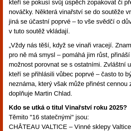
kteří se pokusí svůj úspěch zopakovat či př
nováčky. Některá vinařství se do soutěže vr
jiná se účastní poprvé – to vše svědčí o dův
v tuto soutěž vkládají.
„Vždy nás těší, když se vinaři vracejí. Zna
pro ně má smysl – pomáhá jim růst, přináš
možnost porovnat se s ostatními. Zvláštní u
kteří se přihlásili vůbec poprvé – často to 
neznáma, který však může přinést cennou 
doplňuje Martin Chlad.
Kdo se utká o titul Vinařství roku 2025?
Těmito "16 statečnými" jsou:
CHÂTEAU VALTICE – Vinné sklepy Valtice, 