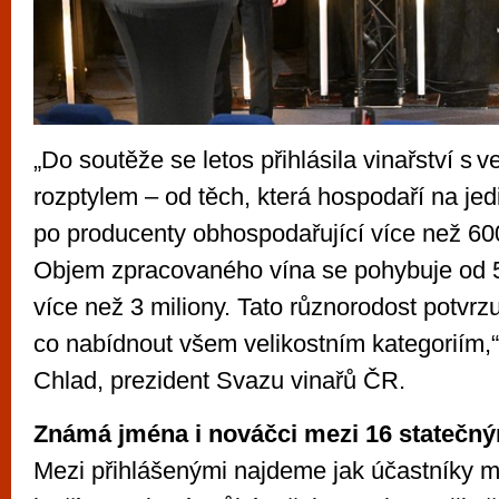
„Do soutěže se letos přihlásila vinařství s 
rozptylem – od těch, která hospodaří na je
po producenty obhospodařující více než 600
Objem zpracovaného vína se pohybuje od 5 
více než 3 miliony. Tato různorodost potvrz
co nabídnout všem velikostním kategoriím,“
Chlad, prezident Svazu vinařů ČR.
Známá jména i nováčci mezi 16 statečn
Mezi přihlášenými najdeme jak účastníky m