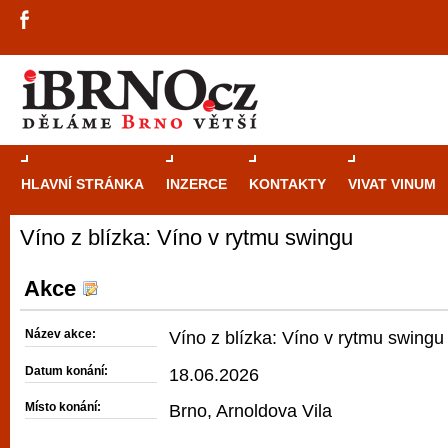
HLAVNÍ STRÁNKA
INZERCE
KONTAKTY
VIVAT VINUM
Víno z blízka: Víno v rytmu swingu
Průvodce
kasi
Brně: Od rulet
Akce
automaty
Název akce:
Víno z blízka: Víno v rytmu swingu
Brno je měs
Datum konání:
18.06.2026
zajímavé p
Místo konání:
Brno, Arnoldova Vila
restaurace, div
Mimo jiné je ale také místem, kde si můžet