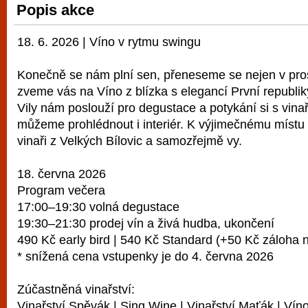
Popis akce
vyzkoušet různé kasinové hry. V neustál
metropoli naleznete širokou nabídku her o
18. 6. 2026 | Víno v rytmu swingu
po moderní automaty jak pro pravidelné n
příležitostné hráče. V...
Konečně se nám plní sen, přeneseme se nejen v prost
zveme vás na Víno z blízka s elegancí První republi
Vily nám poslouží pro degustace a potykání si s vinař
můžeme prohlédnout i interiér. K výjimečnému místu 
vinaři z Velkých Bílovic a samozřejmě vy.
18. června 2026
Program večera
17:00–19:30 volná degustace
19:30–21:30 prodej vín a živá hudba, ukončení
490 Kč early bird | 540 Kč Standard (+50 Kč záloha n
* snížená cena vstupenky je do 4. června 2026
Zúčastněná vinařství:
Vinařství Spěvák | Sing Wine | Vinařství Maťák | Vín