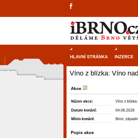
HLAVNÍ STRÁNKA
INZERCE
Víno z blízka: Víno n
Akce
Název akce:
Víno z blízk
Datum konání:
04.06.2026
Místo konání:
Brno, západní
Popis akce
návštěvníky, tak pro příležitostné h