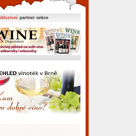
xkluzivní
partner sekce