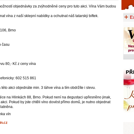
možností objednávky za zvýhodněné ceny pro tuto akci. Vína Vám budou
Celý článek...
t vína z naší sklepní nabídky a ochutnat náš tatarský biftek.
E
 106, Brno
o času
evu 80,- Kč z ceny vína
lefonicky: 602 515 861
 této akci objednáte min. 3 láhve vína a tím obdržíte i slevu.
éce na Hlinkách 88, Brno. Pokud není na degustaci upřesněno jinak,
 akci. Pokud by jste chtěli víno dovést přímo domů, je nutno objednat
platněna.
ka vín
n.cz