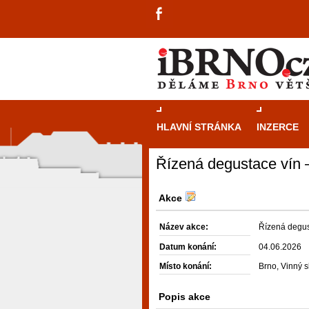
HLAVNÍ STRÁNKA
INZERCE
Řízená degustace vín –
Akce
Název akce:
Řízená degust
Datum konání:
04.06.2026
Místo konání:
Brno, Vinný 
Popis akce
návštěvníky, tak pro příležitostné h