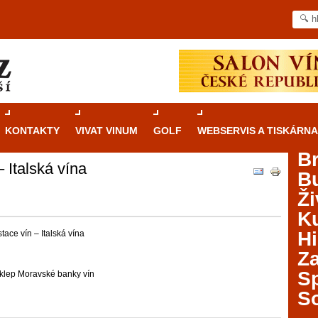
KONTAKTY
VIVAT VINUM
GOLF
WEBSERVIS A TISKÁRNA
B
 Italská vína
B
Průvodce
kasinovými hrami v Brně: Od
Ži
rulety po video automaty
Ku
Brno je městem známým pro zajímavé památky, skvělé
Hi
ace vín – Italská vína
restaurace, divadla a univerzity. Mimo jiné je ale také
Za
místem, kde si můžete legálně a bezpečně vyzkoušet
různé kasinové hry. V neustále kvetoucí moravské
S
sklep Moravské banky vín
metropoli naleznete širokou nabídku her od klasické
S
rulety až po moderní automaty jak pro pravidelné
ráče. V...