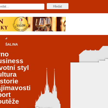
ŠALINA
rno
usiness
votní styl
ltura
storie
jímavosti
port
outěže