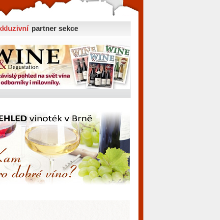
xkluzivní
partner sekce