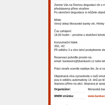
Zveme Vás na řízenou degustaci vín s 
představena přímo vinařem
Po ukončení degustace si můžete objedna
Místo:
Vinný sklep Moravské banky vín, Hlinky
Čas zahájení:
18,00 hodin – prosíme o dodržení tohot
Konzumační lístek:
350,- Kč
Při odběru 3 a více lahví poskytneme sl
Reservaci potvrďte prosím na:
email: bankavin(@)bankavin.cz nebo te
Práci vinaře oceníte nejlépe tím, že si na
Objednaná vína vyzvednete v naší vinot
jsou k odběru automaticky 14. dnů po té
dopravu přímo na akci. /doprava je zpo
Organizátor:
Moravská ban
WWW stránka:
www.bankavi