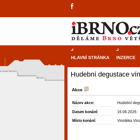
HLAVNÍ STRÁNKA
INZERCE
Hudební degustace vín
Akce
Název akce:
Hudební degu
Datum konání:
16.06.2026
Místo konání:
Vinotéka Vina
návštěvníky, tak pro příležitostné h