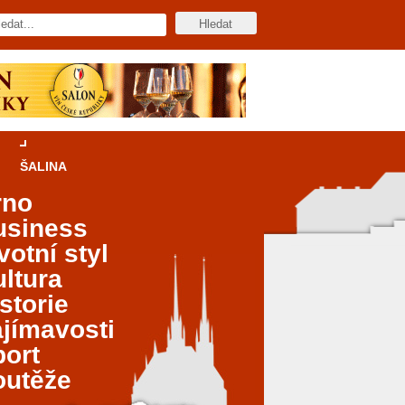
ŠALINA
rno
usiness
votní styl
ltura
storie
jímavosti
port
outěže