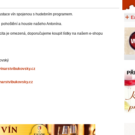
Celý článek...
gustace vín spojenou s hudebním programem.
E
né pohoštění a housle našeho Antonína.
ita je omezená, doporučujeme koupit lístky na našem e-shopu
kovský
vinarstvibukovsky.cz
narstvibukovsky.cz