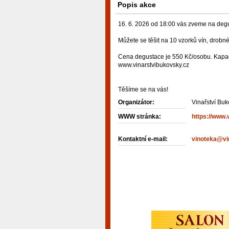
Popis akce
16. 6. 2026 od 18:00 vás zveme na de
Můžete se těšit na 10 vzorků vín, drob
Cena degustace je 550 Kč/osobu. Kapac
www.vinarstvibukovsky.cz
Těšíme se na vás!
Organizátor:
Vinařství Bu
WWW stránka:
https://www.
Kontaktní e-mail:
vinoteka@vi