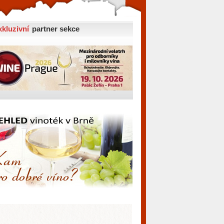
xkluzivní
partner sekce