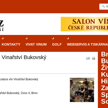
KONTAKTY
VIVAT VINUM
GOLF
WEBSERVIS A TISKÁRNA
B
 Vinařství Bukovský
B
Průvodce
kasinovými hrami v Brně: Od
Ži
rulety po video automaty
Ku
Brno je městem známým pro zajímavé památky, skvělé
Hi
stace vín Vinařství Bukovský
restaurace, divadla a univerzity. Mimo jiné je ale také
Za
místem, kde si můžete legálně a bezpečně vyzkoušet
různé kasinové hry. V neustále kvetoucí moravské
S
řství Bukovský, Úvoz 4, Brno
metropoli naleznete širokou nabídku her od klasické
S
rulety až po moderní automaty jak pro pravidelné
ráče. V...