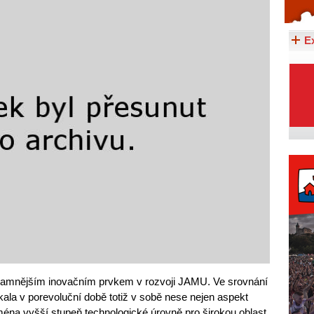
Celý článek...
E
ýznamnějším inovačním prvkem v rozvoji JAMU. Ve srovnání
ala v porevoluční době totiž v sobě nese nejen aspekt
jména vyšší stupeň technologické úrovně pro širokou oblast