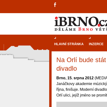
HLAVNÍ STRÁNKA
INZERCE
Na Orlí bude stát
divadlo
Brno, 15. srpna 2012
(MEDIAF
Janáčkovy akademie múzických
října, finišuje. Moderní divad
Orlí ulici, jejíž jméno se promí
návštěvníky, tak pro příležitostné h