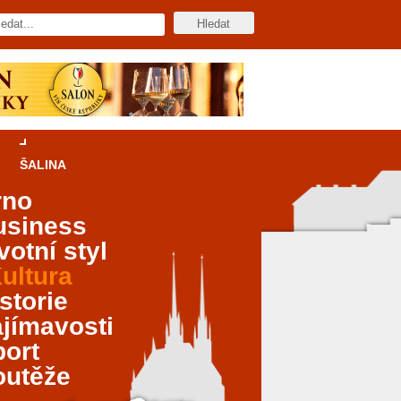
ŠALINA
rno
usiness
votní styl
ultura
storie
jímavosti
port
outěže