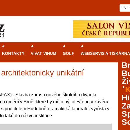
KONTAKTY
VIVAT VINUM
GOLF
WEBSERVIS A TISKÁRNA
B
 architektonicky unikátní
B
Průvodce
kasinovými hrami v Brně: Od
Ži
rulety po video automaty
K
Brno je městem známým pro zajímavé památky, skvělé
AX) - Stavba zbrusu nového školního divadla
Hi
restaurace, divadla a univerzity. Mimo jiné je ale také
 umění v Brně, které by mělo být otevřeno v závěru
Za
místem, kde si můžete legálně a bezpečně vyzkoušet
lo s podtitulem Hudebně-dramatická laboratoř vyrůstá v
různé kasinové hry. V neustále kvetoucí moravské
S
tlo také do názvu instituce.
metropoli naleznete širokou nabídku her od klasické
S
rulety až po moderní automaty jak pro pravidelné
ráče. V...