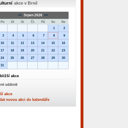
ulturní
akce v Brně
<<
Srpen 2026
>>
Po
Út
St
Čt
Pá
So
Ne
1
2
3
4
5
6
7
8
9
10
11
12
13
14
15
16
17
18
19
20
21
22
23
24
25
26
27
28
29
30
31
bližší akce
né události
ší akce
dat novou akci do kalendáře