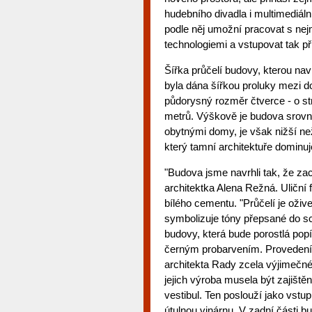
hudebního divadla i multimediáln
podle něj umožní pracovat s ne
technologiemi a vstupovat tak p
Šířka průčelí budovy, kterou nav
byla dána šířkou proluky mezi 
půdorysný rozměr čtverce - o s
metrů. Výškově je budova srovnat
obytnými domy, je však nižší n
který tamní architektuře dominuj
"Budova jsme navrhli tak, že za
architektka Alena Režná. Uliční 
bílého cementu. "Průčelí je oživ
symbolizuje tóny přepsané do sch
budovy, která bude porostlá pop
černým probarvením. Provedení a
architekta Rady zcela výjimečné 
jejich výroba musela být zajišt
vestibul. Ten poslouží jako vstu
útulnou vinárnu. V zadní části