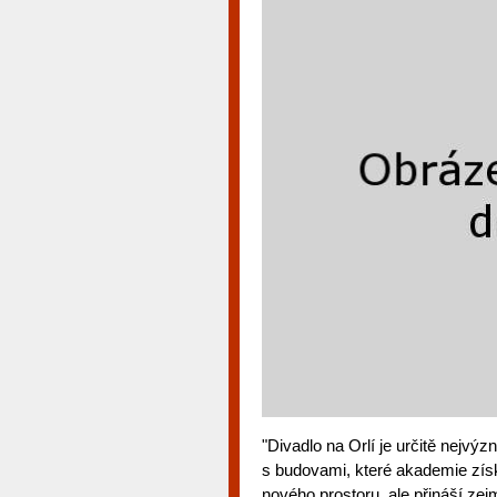
"Divadlo na Orlí je určitě nejv
s budovami, které akademie získ
nového prostoru, ale přináší ze