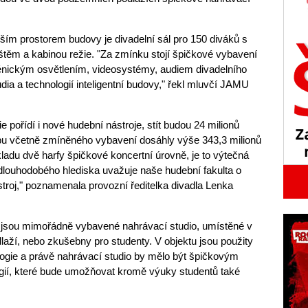
jším prostorem budovy je divadelní sál pro 150 diváků s
ištěm a kabinou režie. "Za zmínku stojí špičkové vybavení
 scénickým osvětlením, videosystémy, audiem divadelního
udia a technologií inteligentní budovy," řekl mluvčí JAMU
pořídí i nové hudební nástroje, stít budou 24 milionů
bu včetně zmíněného vybavení dosáhly výše 343,3 milionů
ladu dvě harfy špičkové koncertní úrovně, je to výtečná
 z dlouhodobého hlediska uvažuje naše hudební fakulta o
stroj," poznamenala provozní ředitelka divadla Lenka
 jsou mimořádně vybavené nahrávací studio, umístěné v
laží, nebo zkušebny pro studenty. V objektu jsou použity
ogie a právě nahrávací studio by mělo být špičkovým
gií, které bude umožňovat kromě výuky studentů také