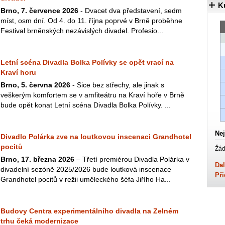
K
Brno, 7. července 2026
- Dvacet dva představení, sedm
míst, osm dní. Od 4. do 11. října poprvé v Brně proběhne
Festival brněnských nezávislých divadel. Profesio...
Letní scéna Divadla Bolka Polívky se opět vrací na
Kraví horu
Brno, 5. června 2026
- Sice bez střechy, ale jinak s
veškerým komfortem se v amfiteátru na Kraví hoře v Brně
bude opět konat Letní scéna Divadla Bolka Polívky. ...
Nej
Divadlo Polárka zve na loutkovou inscenaci Grandhotel
pocitů
Žád
Brno, 17. března 2026
– Třetí premiérou Divadla Polárka v
Dal
divadelní sezóně 2025/2026 bude loutková inscenace
Při
Grandhotel pocitů v režii uměleckého šéfa Jiřího Ha...
Budovy Centra experimentálního divadla na Zelném
trhu čeká modernizace