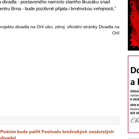
ra divadla - postaveného namísto starého likusáku snad
ntru Brna - bude pozitivně přijata i brněnskou veřejností,"
.
rojektu divadla na Orlí ulici, zdroj: oficiální stránky Divadla na
Orlí
Podzim bude patřit Festivalu brněnských nezávislých
divadel