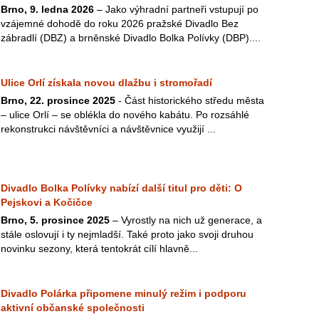
Brno, 9. ledna 2026
– Jako výhradní partneři vstupují po
vzájemné dohodě do roku 2026 pražské Divadlo Bez
zábradlí (DBZ) a brněnské Divadlo Bolka Polívky (DBP)....
Ulice Orlí získala novou dlažbu i stromořadí
Brno, 22. prosince 2025
- Část historického středu města
– ulice Orlí – se oblékla do nového kabátu. Po rozsáhlé
rekonstrukci návštěvníci a návštěvnice využijí ...
Divadlo Bolka Polívky nabízí další titul pro děti: O
Pejskovi a Kočičce
Brno, 5. prosince 2025
– Vyrostly na nich už generace, a
stále oslovují i ty nejmladší. Také proto jako svoji druhou
novinku sezony, která tentokrát cílí hlavně...
Divadlo Polárka připomene minulý režim i podporu
aktivní občanské společnosti