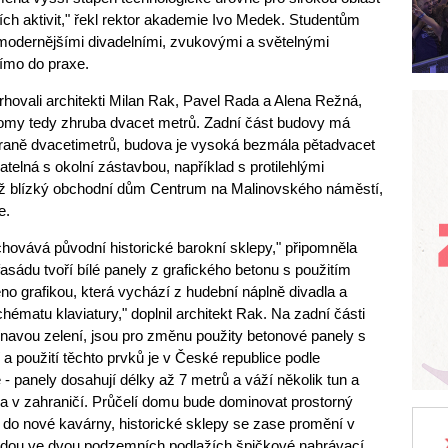
ích aktivit," řekl rektor akademie Ivo Medek. Studentům
jmodernějšími divadelními, zvukovými a světelnými
římo do praxe.
rhovali architekti Milan Rak, Pavel Rada a Alena Režná,
domy tedy zhruba dvacet metrů. Zadní část budovy má
traně dvacetimetrů, budova je vysoká bezmála pětadvacet
elná s okolní zástavbou, například s protilehlými
ež blízký obchodní dům Centrum na Malinovského náměstí,
e.
chovává původní historické barokní sklepy," připomněla
fasádu tvoří bílé panely z grafického betonu s použitím
eno grafikou, která vychází z hudební náplně divadla a
ématu klaviatury," doplnil architekt Rak. Na zadní části
ínavou zelení, jsou pro změnu použity betonové panely s
 použití těchto prvků je v České republice podle
- panely dosahují délky až 7 metrů a váží několik tun a
ěna v zahraničí. Průčelí domu bude dominovat prostorný
p do nové kavárny, historické sklepy se zase promění v
 budou ve dvou podzemních podlažích špičkové nahrávací