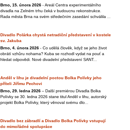
Brno, 15. února 2026
- Areál Centra experimentálního
divadla na Zelném trhu čeká v budoucnu rekonstrukce.
Rada města Brna na svém středečním zasedání schválila ...
Divadlo Polárka chystá netradiční představení v kostele
sv. Jakuba
Brno, 4. února 2026
- Co udělá člověk, když se jeho život
obrátí vzhůru nohama? Kuba se rozhodl vydat na pouť a
hledat odpovědi. Nové divadelní představení SANT...
Anděl v lihu je divadelní poctou Bolka Polívky jeho
příteli Jiřímu Pechovi
Brno, 29. ledna 2026
– Další premiérou Divadla Bolka
Polívky se 30. ledna 2026 stane titul Anděl v lihu, autorský
projekt Bolka Polívky, který věnoval svému dlo...
Divadlo bez zábradlí a Divadlo Bolka Polívky vstupují
do mimořádné spolupráce