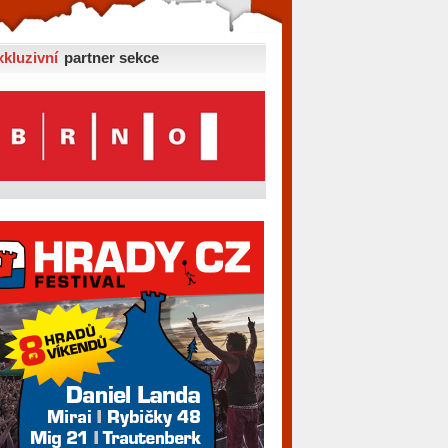
xkluzivní
partner sekce