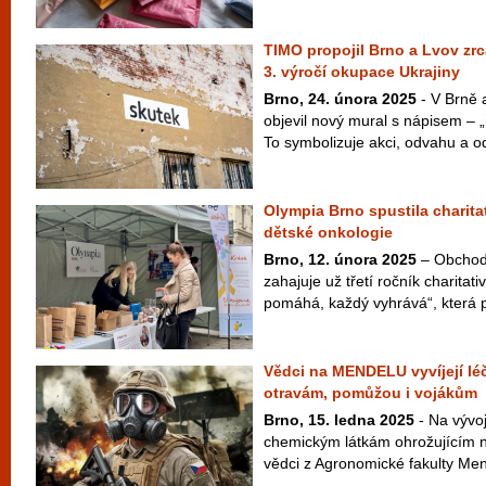
TIMO propojil Brno a Lvov zr
3. výročí okupace Ukrajiny
Brno, 24. února 2025
- V Brně 
objevil nový mural s nápisem – „
To symbolizuje akci, odvahu a od
Olympia Brno spustila charita
dětské onkologie
Brno, 12. února 2025
– Obchod
zahajuje už třetí ročník charita
pomáhá, každý vyhrává“, která p
Vědci na MENDELU vyvíjejí lé
otravám, pomůžou i vojákům
Brno, 15. ledna 2025
- Na vývoji
chemickým látkám ohrožujícím n
vědci z Agronomické fakulty Men