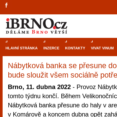
HLAVNÍ STRÁNKA
INZERCE
KONTAKTY
VIVAT VINUM
Nábytková banka se přesune d
Průvodce
kasi
bude sloužit všem sociálně pot
Brně: Od rulet
automaty
Brno, 11. dubna 2022
- Provoz Nábytk
Brno je měs
tomto týdnu končí. Během Velikonočníc
zajímavé p
Nábytková banka přesune do haly v ar
restaurace, div
v Komárově a koncem dubna opět zahájí
Mimo jiné je ale také místem, kde si můžet