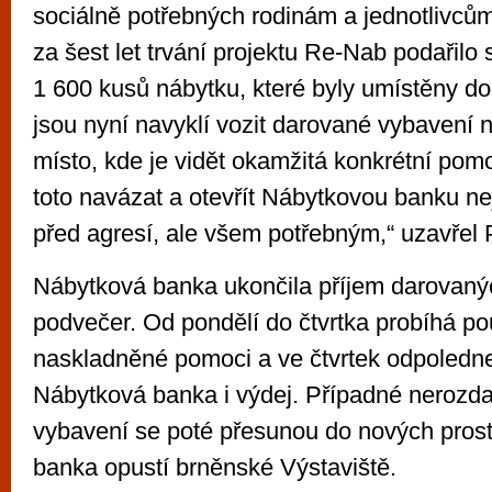
sociálně potřebných rodinám a jednotlivců
za šest let trvání projektu Re-Nab podařilo
1 600 kusů nábytku, které byly umístěny do 
jsou nyní navyklí vozit darované vybavení 
místo, kde je vidět okamžitá konkrétní po
toto navázat a otevřít Nábytkovou banku n
před agresí, ale všem potřebným,“ uzavřel 
Nábytková banka ukončila příjem darovanýc
podvečer. Od pondělí do čtvrtka probíhá p
naskladněné pomoci a ve čtvrtek odpoledn
Nábytková banka i výdej. Případné nerozd
vybavení se poté přesunou do nových pros
banka opustí brněnské Výstaviště.