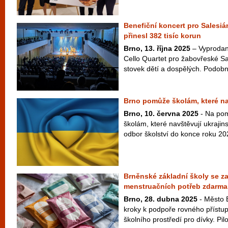
Benefiční koncert pro Salesi
přinesl 382 tisíc korun
Brno, 13. října 2025
– Vyprodan
Cello Quartet pro žabovřeské Sa
stovek dětí a dospělých. Podobně
Brno pomůže školám, které nav
Brno, 10. června 2025
- Na po
školám, které navštěvují ukrajin
odbor školství do konce roku 202
Brněnské základní školy se za
menstruačních potřeb zdarma
Brno, 28. dubna 2025
- Město 
kroky k podpoře rovného přístup
školního prostředí pro dívky. Pilo