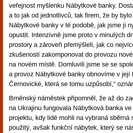
veřejnost myšlenku Nábytkové banky. Dostá
a to jak od jednotlivců, tak firem, že by by
Nábytkové banky v té podobě, jak jsme ji ny
opustit. Intenzivně jsme proto v minulých d
prostory a zároveň přemýšleli, jak co nejvíc
zkušeností zakomponovat do provozu nov
na novém místě. Domluvili jsme se se spol
a provoz Nábytkové banky obnovíme v její
Černovické, která se tomu uzpůsobí,“ oznám
Brněnský náměstek připomněl, že až do za
na Ukrajinu fungovala Nábytková banka ve
projektu, kdy lidé mohli na vybraná sběrná 
použitý, avšak funkční nábytek, který se n