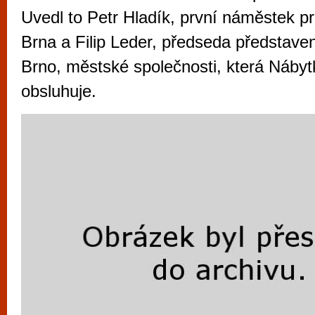
vyzkoušet různé kasinové hry. V neustál
Uvedl to Petr Hladík, první náměstek p
metropoli naleznete širokou nabídku her o
Brna a Filip Leder, předseda představ
po moderní automaty jak pro pravidelné n
Brno, městské společnosti, která Náby
příležitostné hráče. V...
obsluhuje.