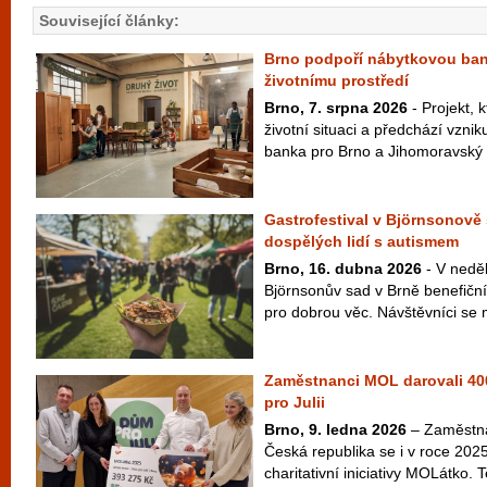
Související články:
Brno podpoří nábytkovou ban
životnímu prostředí
Brno, 7. srpna 2026
- Projekt, k
životní situaci a předchází vzni
banka pro Brno a Jihomoravský k
Gastrofestival v Björnsonov
dospělých lidí s autismem
Brno, 16. dubna 2026
- V neděl
Björnsonův sad v Brně benefiční
pro dobrou věc. Návštěvníci se m
Zaměstnanci MOL darovali 400
pro Julii
Brno, 9. ledna 2026
– Zaměstna
Česká republika se i v roce 2025
charitativní iniciativy MOLátko. 