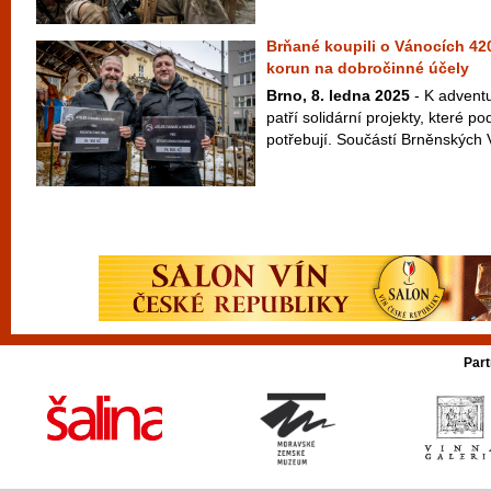
Brňané koupili o Vánocích 420
korun na dobročinné účely
Brno, 8. ledna 2025
- K adventu
patří solidární projekty, které pod
potřebují. Součástí Brněnských 
Part