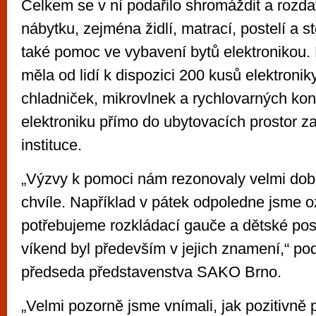
Celkem se v ní podařilo shromáždit a rozda
nábytku, zejména židlí, matrací, postelí a s
také pomoc ve vybavení bytů elektronikou
měla od lidí k dispozici 200 kusů elektroni
chladniček, mikrovlnek a rychlovarných konv
elektroniku přímo do ubytovacích prostor za
instituce.
„Výzvy k pomoci nám rezonovaly velmi dob
chvíle. Například v pátek odpoledne jsme oz
potřebujeme rozkládací gauče a dětské post
víkend byl především v jejich znamení,“ pod
předseda představenstva SAKO Brno.
„Velmi pozorně jsme vnímali, jak pozitivně 