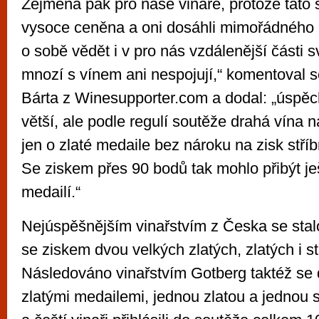
Zejména pak pro naše vinaře, protože tato 
vysoce ceněna a oni dosáhli mimořádného 
o sobě vědět i v pro nás vzdálenější části sv
mnozí s vínem ani nespojují,“ komentoval 
Bárta z Winesupporter.com a dodal: „úspěc
větší, ale podle regulí soutěže drahá vína
jen o zlaté medaile bez nároku na zisk stříb
Se ziskem přes 90 bodů tak mohlo přibýt ješ
medailí.“
Nejúspěšnějším vinařstvím z Česka se sta
se ziskem dvou velkých zlatých, zlatých i st
Následováno vinařstvím Gotberg taktéž se
zlatými medailemi, jednou zlatou a jednou s