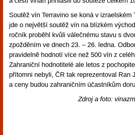
a čeští vinaři přihlásili do soutěže celkem 1
Soutěž vín Terravino se koná v izraelském T
jde o největší soutěž vín na blízkém východě
ročník proběhl kvůli válečnému stavu s d
zpožděním ve dnech 23. – 26. ledna. Odbor
pravidelně hodnotí více než 500 vín z celéh
Zahraniční hodnotitelé ale letos z pochopi
přítomni nebyli, ČR tak reprezentoval Ran
a ceny budou zahraničním účastníkům doru
Zdroj a foto: vinaz