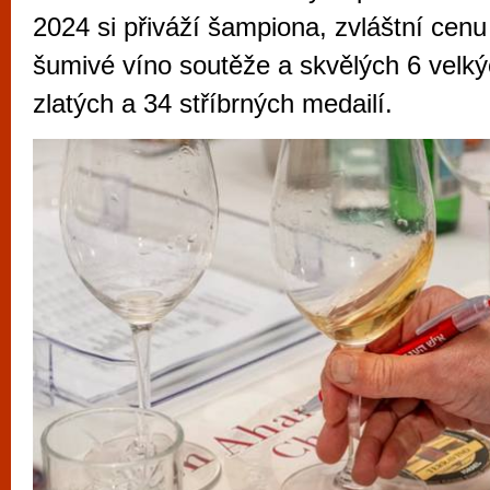
vyzkoušet různé kasinové hry. V neustál
2024 si přiváží šampiona, zvláštní cenu
metropoli naleznete širokou nabídku her o
šumivé víno soutěže a skvělých 6 velký
po moderní automaty jak pro pravidelné n
zlatých a 34 stříbrných medailí.
příležitostné hráče. V...