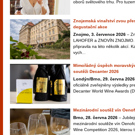
oborů světového trhu. Pro tuzem
Znojemská vinařství zvou přes
degustační akce
Znojmo, 3. července 2026
– Zn
LAHOFER a ZNOVÍN ZNOJMO. Ta
připravila na léto několik akcí. 
vych...
Mimořádný úspěch moravskýc
soutěži Decanter 2026
Londýn/Brno, 29. června 2026
oficiálně zveřejněny výsledky pr
Decanter World Wine Awards (D
Mezinárodní soutěž vín Oenof
Brno, 28. června 2026
– Jubilej
mezinárodní soutěže vín Oenofo
Wine Competition 2026, kterou t