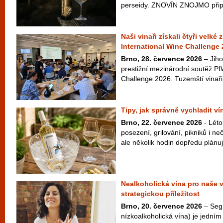
perseidy. ZNOVÍN ZNOJMO připra
Naši vinaři získali čtyři velké
International Wine Challenge
Brno, 28. července 2026
– Jiho
prestižní mezinárodní soutěž PI
Challenge 2026. Tuzemští vinaři 
Tipy, jak správně vychladit v
Brno, 22. července 2026
- Léto
posezení, grilování, pikniků i 
ale několik hodin dopředu plánuje
Nealkoholická vína pro naše 
strategickou příležitost
Brno, 20. července 2026
– Seg
nízkoalkoholická vína) je jedním 