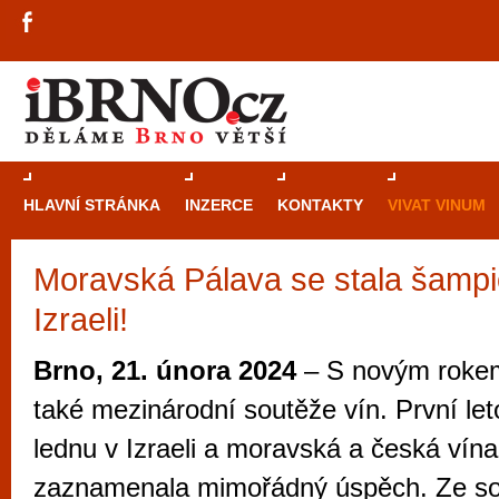
HLAVNÍ STRÁNKA
INZERCE
KONTAKTY
VIVAT VINUM
Moravská Pálava se stala šamp
Průvodce
kasi
Izraeli!
Brně: Od rulet
automaty
Brno, 21. února 2024
– S novým rokem
Brno je měs
také mezinárodní soutěže vín. První let
zajímavé p
lednu v Izraeli a moravská a česká vín
restaurace, div
zaznamenala mimořádný úspěch. Ze so
Mimo jiné je ale také místem, kde si můžet