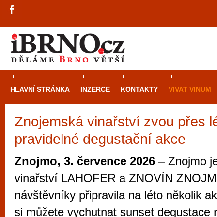
HLAVNÍ STRÁNKA
INZERCE
KONTAKTY
VIVAT VINUM
Znojemská vinařství zvou přes l
Průvodce
kasi
pravidelné degustační akce
Brně: Od rulet
automaty
Znojmo, 3. července 2026
– Znojmo j
Brno je měs
vinařství LAHOFER a ZNOVÍN ZNOJMO
zajímavé p
návštěvníky připravila na léto několik a
restaurace, div
si můžete vychutnat sunset degustace n
Mimo jiné je ale také místem, kde si můžet