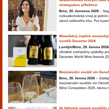
Nealkoholická vína pro naše 
strategickou příležitost
Brno, 20. července 2026
– Seg
nízkoalkoholická vína) je jedním 
oborů světového trhu. Pro tuzem
Mimořádný úspěch moravskýc
soutěži Decanter 2026
Londýn/Brno, 29. června 2026
oficiálně zveřejněny výsledky pr
Decanter World Wine Awards (D
Mezinárodní soutěž vín Oenof
Brno, 28. června 2026
– Jubilej
mezinárodní soutěže vín Oenofo
Wine Competition 2026, kterou t
Ve Valticích poprvé soutěžily