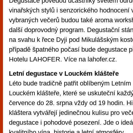
Degustace povedou účastníky světem odrůd,
vinařských stylů i senzorického hodnocení 
vybraných večerů budou také aroma worksh
další doprovodný program. Degustační stá
na svahu k řece Dyji pod Mikulášským kos
případě špatného počasí bude degustace p
Hotelu LAHOFER. Více na lahofer.cz.
Letní degustace v Louckém klášteře
Léto bude tradičně patřit oblíbeným Letním
Louckém klášteře, které se uskuteční každý
července do 28. srpna vždy od 19 hodin. Hi
kláštera vytvářejí jedinečnou kulisu pro več
degustace i pohodové posezení. Jde o ideál
kvalitního vína, historie a letní atmosféry.