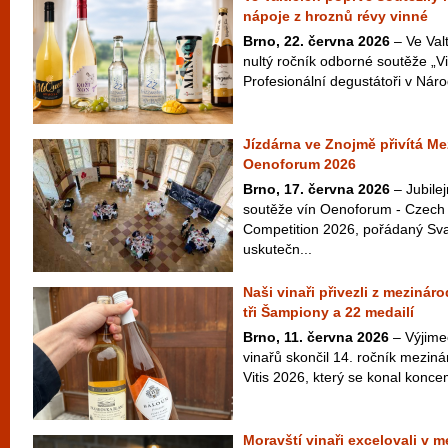
nápoje z hroznů révy vinné
Brno, 22. června 2026
– Ve Valt
nultý ročník odborné soutěže „Vi
Profesionální degustátoři v Náro
Jízdárna ve Znojmě přivítá Me
Oenoforum 2026
Brno, 17. června 2026
– Jubilej
soutěže vín Oenoforum - Czech 
Competition 2026, pořádaný Sv
uskutečn...
Naši vinaři přivezli z mezináro
tři Šampiony a 22 medailí
Brno, 11. června 2026
– Výjim
vinařů skončil 14. ročník meziná
Vitis 2026, který se konal konce
Moravští vinaři excelovali v m