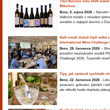
Titul Biovíno roku 2026 získal
Mikulova
Brno, 5. srpna 2026
– Národní 
Valticích hostilo v minulém týdnu
soutěže o nejlepší biovíno z Česk
Naši vinaři získali čtyři velké
International Wine Challenge
Brno, 28. července 2026
– Jiho
prestižní mezinárodní soutěž PI
Challenge 2026. Tuzemští vinaři 
Tipy, jak správně vychladit v
Brno, 22. července 2026
- Léto
posezení, grilování, pikniků i 
ale několik hodin dopředu plánuje