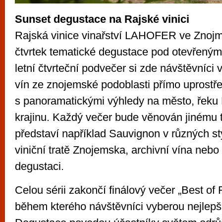
Sunset degustace na Rajské vinici
Rajská vinice vinařství LAHOFER ve Znojm
čtvrtek tematické degustace pod otevřený
letní čtvrteční podvečer si zde návštěvníci 
vín ze znojemské podoblasti přímo uprostřed
s panoramatickými výhledy na město, řeku D
krajinu. Každý večer bude věnován jinému
představí například Sauvignon v různých s
viniční tratě Znojemska, archivní vína neb
degustaci.
Celou sérii zakončí finálový večer „Best of 
během kterého návštěvníci vyberou nejlepší