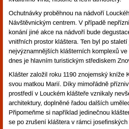
Ochutnávky proběhnou na nádvoří Louckého
Návštěvnickým centrem. V případě nepřízn
konání jiné akce na nádvoří bude degustac
vnitřních prostor kláštera. Ten byl po stalet
nejvýznamnějších klášterních komplexů ve 
dnes je hlavním turistickým střediskem Zno
Klášter založil roku 1190 znojemský kníže 
svou matkou Marií. Díky mimořádně přízn
prostředí v Louckém klášteře vznikaly nev
architektury, doplněné řadou dalších uměle
Připomeňme si například jedinečnou klášter
se po zrušení kláštera v rámci josefinských